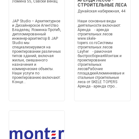
АРЕНДА ЛЕСОВ -
Ломина 55, Савски венац
СТРОИТЕЛЬНЫЕ ЛЕСА
Дунайская набережная, 44
JAP Studio – Архитектурное
Наши основные виды
и Дизайнерское Агентство
деятельности включают:
Владелец: Ясминка Протић,
Аренда - аренда
дипломированный
строительных лесов
инженер-архитектор В JAP
www.skele-
Studio мы
topers.co.rsСистемы
специализируемся на
строительных лесов
проектировании различных
Layher - рамочная
типов зданий, включая
быстросборнаяМонтаж и
жилые, смешанного
проектирование
назначения и
строительных
коммерческие объекты.
лесовРабочие
Наши услуги по
площадкиАлюминиевые и
проектированию включают:
стальные строительные
Конце...
леса от SKELE TOPERS
Аренда - аренда стро...