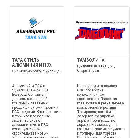
ТАРА СТИЛЬ
ТАМБОЛИНА
АЛЮМИНИЯ И ПВХ
Гундуличев венац 61,
Старый град
Эйс Йоксимович, Чукарица
Алюминий и ПВХ в
Наши услуги включают:
Чукарице, TARA STIL
CNC обработка –
Белград. Основная
криволинейное
деятельность нашей
окантование Лазерная
компании связана с
гравировка и резка дерева,
продажей алюминиевых и
кожи, стекла и резины
ПВХ изделий. Факт состоит
Тонировка, изгиб и
в том, что все больше
лазерная гравировка
людей выбирают
акрила Производство
алюминиевые и ПВХ
акриловых аксессуаров
конструкции при
(кондитерские инструменты
строительстве новых
и топперы для тортов)
зданий или реконструкции
Классическая обработка