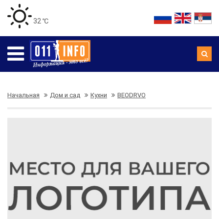
32 ℃
Начальная
Дом и сад
Кухни
BEODRVO