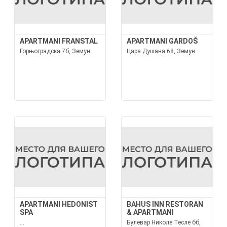
APARTMANI FRANSTAL
APARTMANI GARDOŠ
Горњоградска 7б, Земун
Цара Душана 68, Земун
APARTMANI HEDONIST
BAHUS INN RESTORAN
SPA
& APARTMANI
...
Булевар Николе Тесле бб,