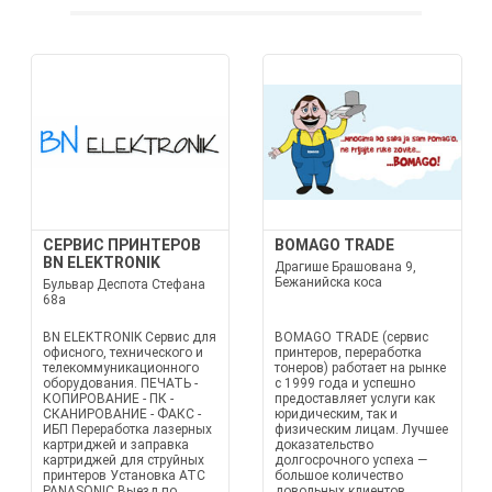
СЕРВИС ПРИНТЕРОВ
BOMAGO TRADE
BN ELEKTRONIK
Драгише Брашована 9,
Бежанийска коса
Бульвар Деспота Стефана
68а
BN ELEKTRONIK Сервис для
BOMAGO TRADE (сервис
офисного, технического и
принтеров, переработка
телекоммуникационного
тонеров) работает на рынке
оборудования. ПЕЧАТЬ -
с 1999 года и успешно
КОПИРОВАНИЕ - ПК -
предоставляет услуги как
СКАНИРОВАНИЕ - ФАКС -
юридическим, так и
ИБП Переработка лазерных
физическим лицам. Лучшее
картриджей и заправка
доказательство
картриджей для струйных
долгосрочного успеха —
принтеров Установка АТС
большое количество
PANASONIC Выезд по
довольных клиентов.