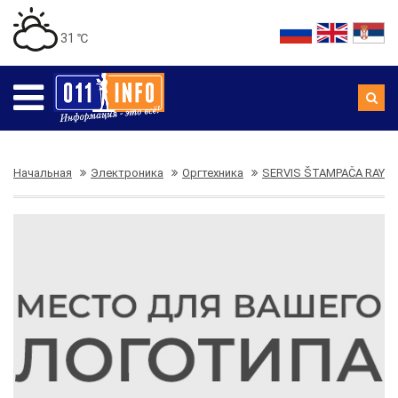
31 ℃
Начальная
Электроника
Оргтехника
SERVIS ŠTAMPAČA RAY