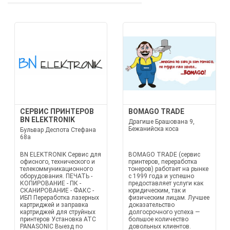
СЕРВИС ПРИНТЕРОВ
BOMAGO TRADE
BN ELEKTRONIK
Драгише Брашована 9,
Бежанийска коса
Бульвар Деспота Стефана
68а
BN ELEKTRONIK Сервис для
BOMAGO TRADE (сервис
офисного, технического и
принтеров, переработка
телекоммуникационного
тонеров) работает на рынке
оборудования. ПЕЧАТЬ -
с 1999 года и успешно
КОПИРОВАНИЕ - ПК -
предоставляет услуги как
СКАНИРОВАНИЕ - ФАКС -
юридическим, так и
ИБП Переработка лазерных
физическим лицам. Лучшее
картриджей и заправка
доказательство
картриджей для струйных
долгосрочного успеха —
принтеров Установка АТС
большое количество
PANASONIC Выезд по
довольных клиентов.