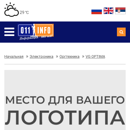
29 ℃
Начальная
Электроника
Оргтехника
VG OPTIMA