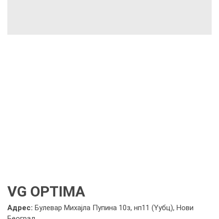
VG OPTIMA
Адрес:
Булевар Михајла Пупина 10з, нп11 (Yубц), Нови
Београд