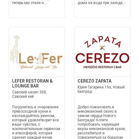
теперь мы стали н...
дома на воде при заезде,...
LEFER RESTORAN &
CEREZO ZAPATA
LOUNGE BAR
Юрия Гагарина 19a, Новый
Белград
Савский насип 308,
Савский кей
Погрузитесь в очарование
Добро пожаловать в
превосходной кухни и
мексиканский оазис в
наслаждайтесь ужином,
самом сердце Нового
который удовлетворит все
Белграда! Хотите
ваши чувства, с
попробовать чарующие
исключительным сервисом
вкусы мексиканской кухни,
и атмосферой, которая
расслабиться и
сделает каждый вечер
повеселиться за бокалом