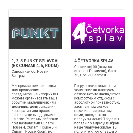
1, 2, 3 PUNKT SPLAVOVI
4 ČETVORKA SPLAV
(EX CUNAMI 4, 5, ROOM)
Савски кеј бб (вход со
стороны Гандиева), блок
Савски кей бб, Новый
70, Новый Белград
Белград
Мы предлагаем три лодки
Погрузитесь в комфорт и
для проведения
уединение на плавучем
праздников, на которых вы
оазисе Хотите насладиться
можете организовать ваше
комфортным отдыхом с
событие, мальчишник или
абсолютной приватностью,
девичник, день рождения,
засыпая под легкое
корпоратив или просто
покачивание реки под
провести день с друзьями
вами, находясь на
на реке. Ранее мы работали
плавучем доме? Тогда вы
под названиями Cunami
попали по адресу! Выбрав
House 4, Cunami House 5 и
наше плавучее жилье, вы
Cunami House Room, но
получите ключ от вашего