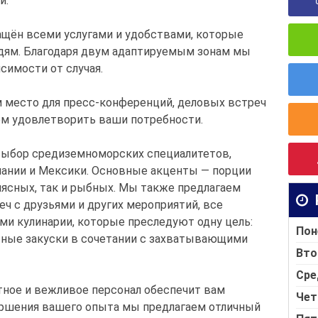
и.
щён всеми услугами и удобствами, которые
дям. Благодаря двум адаптируемым зонам мы
симости от случая.
м место для пресс-конференций, деловых встреч
ем удовлетворить ваши потребности.
выбор средиземноморских специалитетов,
пании и Мексики. Основные акценты — порции
 мясных, так и рыбных. Мы также предлагаем
еч с друзьями и других мероприятий, все
и кулинарии, которые преследуют одну цель:
Пон
сные закуски в сочетании с захватывающими
Вто
Сре
тное и вежливое персонал обеспечит вам
Чет
ершения вашего опыта мы предлагаем отличный