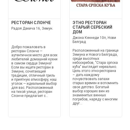
РЕСТОРАН СЛОНЧЕ
ЭТНО РЕСТОРАН
СТАРЫЙ СЕРБСКИЙ
Радоя Дакича 16, Земун.
ДОМ
Джона Кеннеди 10п, Нови
Белград
Добро пожаловать в
Расположенный на границе
ресторан Слонче —
Земуна и Нового Белграда,
аутентичное место для всех
среди высотных
любителей домашней кухни
небоскребов, "Стара српска
в самом сердце Земуна!
кућа" выглядит нереально.
Если вы ищете ресторан в
Цель этого этно-ресторана
Земунe, сочетающий
– дать каждому
традиции, отличный гриль
почувствовать запахи
и приятную атмосферу, наш
старых времен и вспомнить
уголок — идеальный выбор
свое детство. Богатый
для вас. Расположенный
выбор хороших вин из
на тихой улице, ресторан
знаменитых винных
Слонче предлагает с...
погребов, наряду с многим
друг...