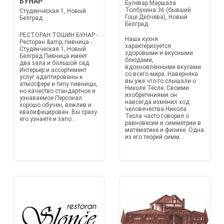
БУНАР
Булевар Маршала
Толбухина 36 (бывший
Студенческая 1, Новый
Гоце Делчева), Новый
Белград
Белград
РЕСТОРАН ТОШИН БУНАР -
Наша кухня
Ресторан &amp; пивница -
характеризуется
Студенческая 1, Новый
здоровыми и вкусными
Белград Пивница имеет
блюдами,
два зала и большой сад.
вдохновлёнными вкусами
Интерьер и ассортимент
со всего мира. Наверняка
услуг адаптированы к
вы уже что-то слышали о
атмосфере и типу пивницы,
Николе Тесле. Своими
но качество стандартное и
изобретениями он
узнаваемое.Персонал
навсегда изменил ход
хорошо обучен, вежлив и
человечества.Никола
квалифицирован. Вы сразу
Тесла часто говорил о
его узнаете и запо...
равновесии и симметрии в
математике и физике. Одна
из его теорий симм...