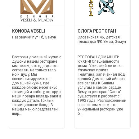
KONOBA VESELI
СЛОГА РЕСТОРАН
Пазовачки пут 1б, Земун
Словенская 46, детская
площадка ФК Змай, Земун
Ресторан домашней кухни с
РЕСТОРАН ДОМАШНЕЙ
душойВ нашем ресторане
КУХНИ! Специальности
мы верим, что еда должна
дома: Ужичский лепешка
согревать не только тело,
Ужичская пршута
но и душу. Мы
Телятина, запеченная под
специализируемся на
крышей Домашний айвар и
домашней кухне, где
все салаты К Вашим
каждое блюдо несет вкус
услугам в самом сердце
традиций и заботу, которую
Земуна ресторан "Слога"
наши повара вкладывают в
существует и работает с
каждую деталь. Гриль и
1992 года. Расположенный
традиционные блюдаВ
в красивом месте, этот
нашем меню представлен
уникальный ресторан уже
шир...
б...