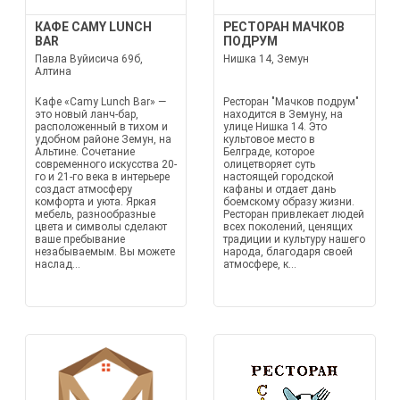
КАФЕ CAMY LUNCH
РЕСТОРАН МАЧКОВ
BAR
ПОДРУМ
Павла Вуйисича 69б,
Нишка 14, Земун
Алтина
Кафе «Camy Lunch Bar» —
Ресторан "Мачков подрум"
это новый ланч-бар,
находится в Земуну, на
расположенный в тихом и
улице Нишка 14. Это
удобном районе Земун, на
культовое место в
Альтине. Сочетание
Белграде, которое
современного искусства 20-
олицетворяет суть
го и 21-го века в интерьере
настоящей городской
создаст атмосферу
кафаны и отдает дань
комфорта и уюта. Яркая
боемскому образу жизни.
мебель, разнообразные
Ресторан привлекает людей
цвета и символы сделают
всех поколений, ценящих
ваше пребывание
традиции и культуру нашего
незабываемым. Вы можете
народа, благодаря своей
наслад...
атмосфере, к...