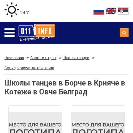
24 ℃
Начальная
Спорт и отдых
Школы танцев
Борча, крняча, котеж, овча
Школы танцев в Борче в Крняче в
Котеже в Овче Белград