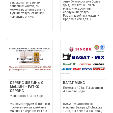
этим бизнесом уже более
высококачественных
тридцати лет. В нашем
запасных частей, вы
магазине доступны
можете рассчитывать на
следующие услуги: –
лучшие услуги от нашей
Ремонт швейных машин–
команды, отлич...
Продажа игл для ш...
СЕРВИС ШВЕЙНЫХ
БАГАТ МИКС
МАШИН — РАТКО
Пожешка 108а, ТЦ местный
СЕРВИС
4, Баново Брдо
Млинарска 8, Звездара
Мы ремонтируем бытовые и
BAGAT MIXШвейные
промышленные швейные
машины Белград Поћежска
машины в сервисе РАТКО,
108а, ТЦ локал 4, Бановац