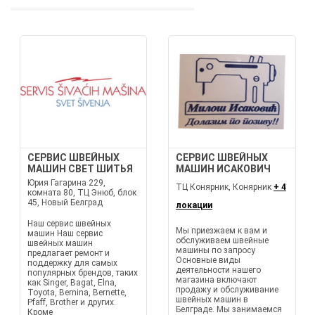
СЕРВИС ШВЕЙНЫХ
СЕРВИС ШВЕЙНЫХ
МАШИН СВЕТ ШИТЬЯ
МАШИН ИСАКОВИЧ
Юрия Гагарина 229,
ТЦ Конярник, Конярник
+ 4
комната 80, ТЦ Энюб, блок
45, Новый Белград
локации
Наш сервис швейных
Мы приезжаем к вам и
машин Наш сервис
обслуживаем швейные
швейных машин
машины по запросу
предлагает ремонт и
Основные виды
поддержку для самых
деятельности нашего
популярных брендов, таких
магазина включают
как Singer, Bagat, Elna,
продажу и обслуживание
Toyota, Bernina, Bernette,
швейных машин в
Pfaff, Brother и других.
Белграде. Мы занимаемся
Кроме