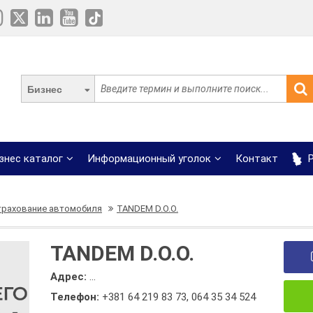
Бизнес
знес каталог
Информационный уголок
Контакт
Р
трахование автомобиля
TANDEM D.O.O.
TANDEM D.O.O.
Адрес:
...
Телефон:
+381 64 219 83 73
,
064 35 34 524