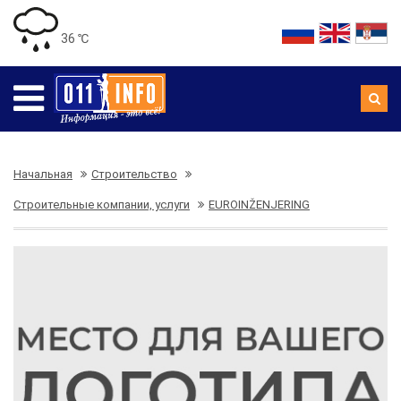
36 ℃
Начальная
Строительство
Строительные компании, услуги
EUROINŽENJERING