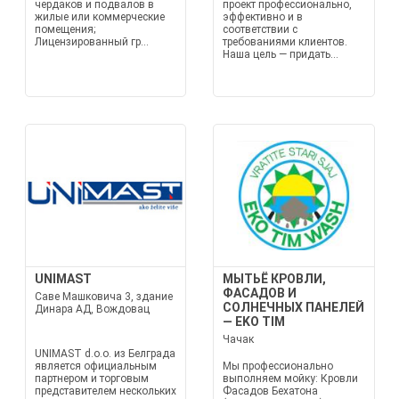
чердаков и подвалов в
проект профессионально,
жилые или коммерческие
эффективно и в
помещения;
соответствии с
Лицензированный гр...
требованиями клиентов.
Наша цель — придать...
UNIMAST
МЫТЬЁ КРОВЛИ,
ФАСАДОВ И
Саве Машковича 3, здание
СОЛНЕЧНЫХ ПАНЕЛЕЙ
Динара АД, Вождовац
— EKO TIM
Чачак
UNIMAST d.o.o. из Белграда
является официальным
Мы профессионально
партнером и торговым
выполняем мойку: Кровли
представителем нескольких
Фасадов Бехатона