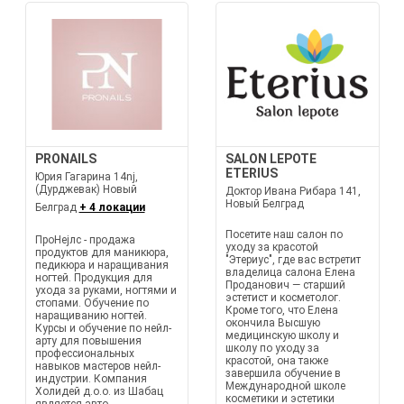
PRONAILS
SALON LEPOTE
ETERIUS
Юрия Гагарина 14nj,
(Дурджевак) Новый
Доктор Ивана Рибара 141,
Новый Белград
Белград
+ 4 локации
Посетите наш салон по
ПроНејлс - продажа
уходу за красотой
продуктов для маникюра,
"Этериус", где вас встретит
педикюра и наращивания
владелица салона Елена
ногтей. Продукция для
Проданович — старший
ухода за руками, ногтями и
эстетист и косметолог.
стопами. Обучение по
Кроме того, что Елена
наращиванию ногтей.
окончила Высшую
Курсы и обучение по нейл-
медицинскую школу и
арту для повышения
школу по уходу за
профессиональных
красотой, она также
навыков мастеров нейл-
завершила обучение в
индустрии. Компания
Международной школе
Холидей д.о.о. из Шабац
косметики и эстетики