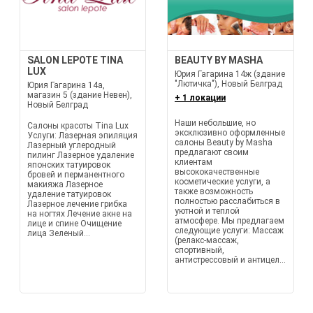
SALON LEPOTE TINA
BEAUTY BY MASHA
LUX
Юрия Гагарина 14ж (здание
"Лютичка"), Новый Белград
Юрия Гагарина 14а,
магазин 5 (здание Невен),
+ 1 локации
Новый Белград
Наши небольшие, но
Салоны красоты Tina Lux
эксклюзивно оформленные
Услуги: Лазерная эпиляция
салоны Beauty by Masha
Лазерный углеродный
предлагают своим
пилинг Лазерное удаление
клиентам
японских татуировок
высококачественные
бровей и перманентного
косметические услуги, а
макияжа Лазерное
также возможность
удаление татуировок
полностью расслабиться в
Лазерное лечение грибка
уютной и теплой
на ногтях Лечение акне на
атмосфере. Мы предлагаем
лице и спине Очищение
следующие услуги: Массаж
лица Зеленый...
(релакс-массаж,
спортивный,
антистрессовый и антицел...