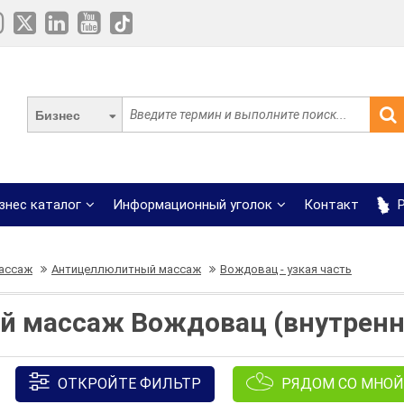
Бизнес
знес каталог
Информационный уголок
Контакт
Р
ассаж
Антицеллюлитный массаж
Вождовац - узкая часть
 массаж Вождовац (внутрення
ОТКРОЙТЕ ФИЛЬТР
РЯДОМ СО МНОЙ