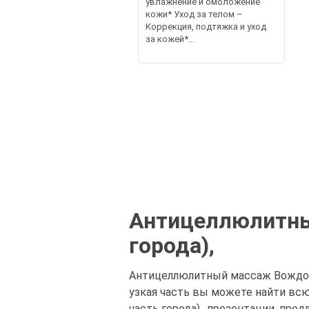
увлажнение и омоложение
кожи* Уход за телом –
Коррекция, подтяжка и уход
за кожей*...
Антицеллюлитны
города),
Антицеллюлитный массаж Вождова
узкая часть вы можете найти вс
часть города),, презентации, пре