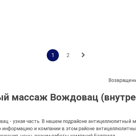
1
2
Возвращени
й массаж Вождовац (внутре
ц - узкая часть. В нашем подрайоне антицеллюлитный ма
ю информацию и компании в этом районе антицеллюлитн
дложения, цены, режим работы компаний Белграда.