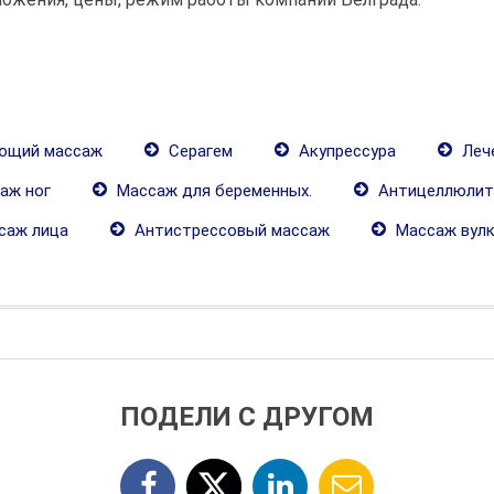
ющий массаж
Серагем
Акупрессура
Леч
аж ног
Массаж для беременных.
Антицеллюлит
саж лица
Антистрессовый массаж
Массаж вулк
ПОДЕЛИ С ДРУГОМ