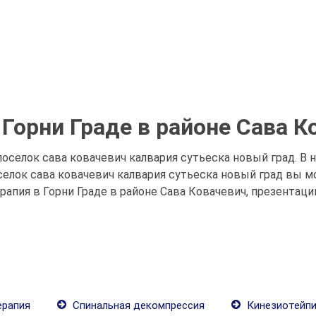
 Горни Граде в районе Сава К
поселок сава ковачевич калвария сутьеска новый град. В
оселок сава ковачевич калвария сутьеска новый град вы
рапия в Горни Граде в районе Сава Ковачевич, презентаци
ерапия
Спинальная декомпрессия
Кинезиотейпи