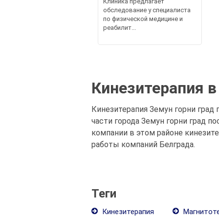
Клиника предлагает
обследование у специалиста
по физической медицине и
реабилит...
Кинезитерапия в
Кинезитерапия Земун горни град 
части города Земун горни град п
компании в этом районе кинезите
работы компаний Белграда.
Теги
Кинезитерапия
Магнитот