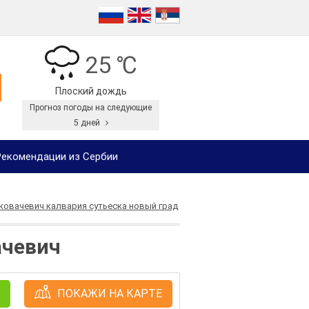
25 ℃
Плоский дождь
Прогноз погоды на следующие
5 дней
екомендации из Сербии
 ковачевич калвария сутьеска новый град
ачевич
ПОКАЖИ НА КАРТЕ