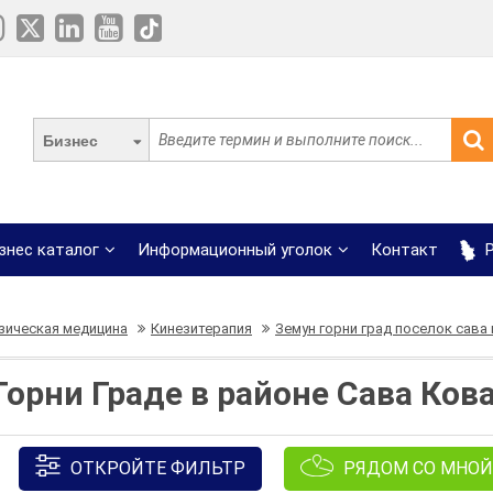
Бизнес
знес каталог
Информационный уголок
Контакт
Р
зическая медицина
Кинезитерапия
Земун горни град поселок сава
Горни Граде в районе Сава Ков
ОТКРОЙТЕ ФИЛЬТР
РЯДОМ СО МНОЙ