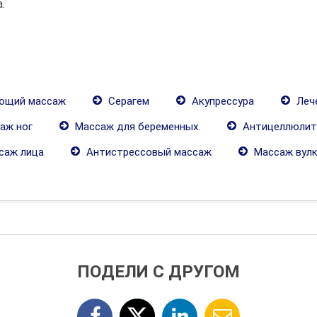
.
ющий массаж
Серагем
Акупрессура
Леч
аж ног
Массаж для беременных.
Антицеллюлит
саж лица
Антистрессовый массаж
Массаж вулк
ПОДЕЛИ С ДРУГОМ