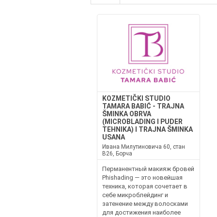
KOZMETIČKI STUDIO
TAMARA BABIĆ - TRAJNA
ŠMINKA OBRVA
(MICROBLADING I PUDER
TEHNIKA) I TRAJNA ŠMINKA
USANA
Ивана Милутиновича 60, стан
B26, Борча
Перманентный макияж бровей
Phishading — это новейшая
техника, которая сочетает в
себе микроблейдинг и
затенение между волосками
для достижения наиболее