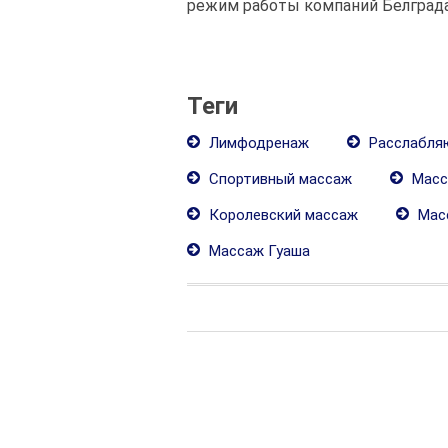
режим работы компаний Белграда
Теги
Лимфодренаж
Расслабля
Спортивный массаж
Масс
Королевский массаж
Мас
Массаж Гуаша