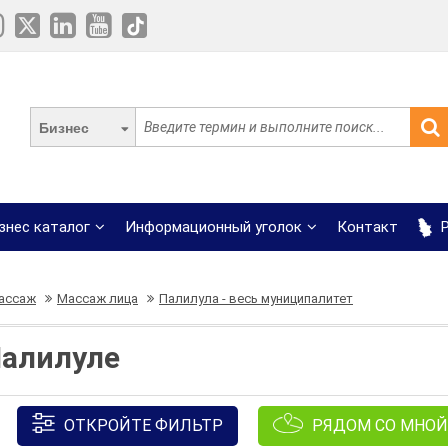
Бизнес
знес каталог
Информационный уголок
Контакт
Р
ассаж
Массаж лица
Палилула - весь муниципалитет
Палилуле
ОТКРОЙТЕ ФИЛЬТР
РЯДОМ СО МНОЙ