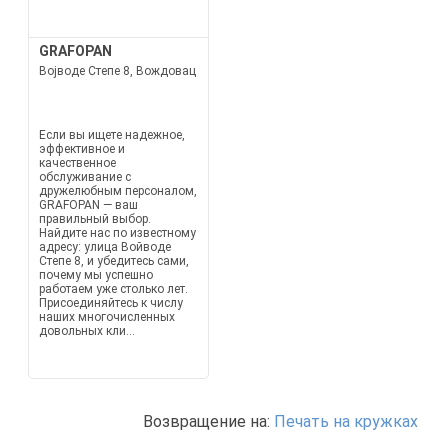
GRAFOPAN
Војводе Степе 8, Вождовац
Если вы ищете надежное,
эффективное и
качественное
обслуживание с
дружелюбным персоналом,
GRAFOPAN — ваш
правильный выбор.
Найдите нас по известному
адресу: улица Войводе
Степе 8, и убедитесь сами,
почему мы успешно
работаем уже столько лет.
Присоединяйтесь к числу
наших многочисленных
довольных кли...
Возвращение на:
Печать на кружках