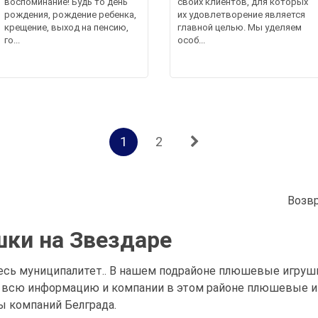
воспоминание! Будь то день
своих клиентов, для которых
рождения, рождение ребенка,
их удовлетворение является
крещение, выход на пенсию,
главной целью. Мы уделяем
го...
особ...
1
2
Возв
ки на Звездаре
сь муниципалитет.. В нашем подрайоне плюшевые игрушки
 всю информацию и компании в этом районе плюшевые иг
ы компаний Белграда.