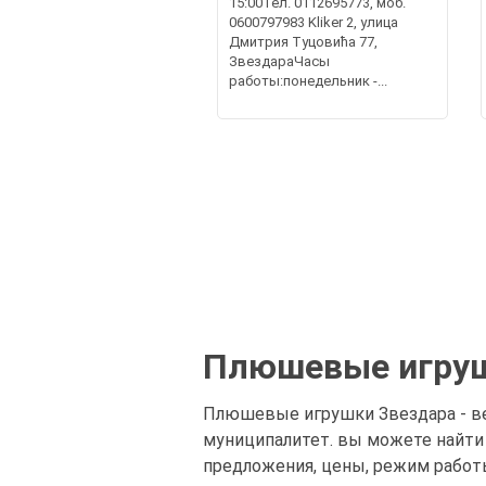
15:00Тел. 0112695773, моб.
0600797983 Kliker 2, улица
Дмитрия Туцовића 77,
ЗвездараЧасы
работы:понедельник -...
Плюшевые игруш
Плюшевые игрушки Звездара - ве
муниципалитет. вы можете найти
предложения, цены, режим работ