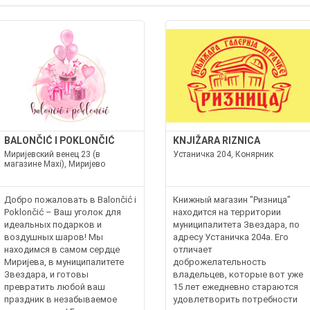
BALONČIĆ I POKLONČIĆ
KNJIŽARA RIZNICA
Миријевский венец 23 (в
Устаничка 204, Конярник
магазине Maxi), Миријево
Добро пожаловать в Balončić i
Книжный магазин "Ризница"
Poklončić – Ваш уголок для
находится на территории
идеальных подарков и
муниципалитета Звездара, по
воздушных шаров! Мы
адресу Устаничка 204a. Его
находимся в самом сердце
отличает
Миријева, в муниципалитете
доброжелательность
Звездара, и готовы
владельцев, которые вот уже
превратить любой ваш
15 лет ежедневно стараются
праздник в незабываемое
удовлетворить потребности