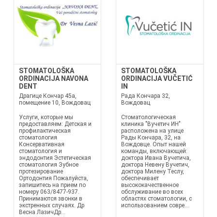
STOMATOLOŠKA
STOMATOLOŠKA
ORDINACIJA NAVONA
ORDINACIJA VUČETIĆ
DENT
IN
Драгице Кончар 45a,
Рада Кончара 32,
помещение 10, Вождовац
Вождовац
Услуги, которые мы
Стоматологическая
предоставляем: Детская и
клиника "Вучетич ИН"
профилактическая
расположена на улице
стоматология
Рады Кончара, 32, на
Консервативная
Вождовце. Опыт нашей
стоматология и
команды, включающей:
эндодонтия Эстетическая
доктора Ивана Вучетича,
стоматология Зубное
доктора Невену Вучетич,
протезирование
доктора Милену Теслу,
Ортодонтия Пожалуйста,
обеспечивает
запишитесь на прием по
высококачественное
номеру 063/8477-937.
обслуживание во всех
Принимаются звонки в
областях стоматологии, с
экстренных случаях. Др
использованием совре...
Весна ЛазичДр...