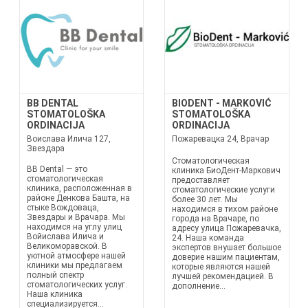
BB DENTAL
BIODENT - MARKOVIĆ
STOMATOLOŠKA
STOMATOLOŠKA
ORDINACIJA
ORDINACIJA
Воислава Илича 127,
Пожаревацка 24, Врачар
Звездара
Стоматологическая
BB Dental — это
клиника БиоДент-Маркович
стоматологическая
предоставляет
клиника, расположенная в
стоматологические услуги
районе Денкова Башта, на
более 30 лет. Мы
стыке Вождоваца,
находимся в тихом районе
Звездары и Врачара. Мы
города на Врачаре, по
находимся на углу улиц
адресу улица Пожаревачка,
Войислава Илича и
24. Наша команда
Великоморавской. В
экспертов внушает большое
уютной атмосфере нашей
доверие нашим пациентам,
клиники мы предлагаем
которые являются нашей
полный спектр
лучшей рекомендацией. В
стоматологических услуг.
дополнение...
Наша клиника
специализируется...