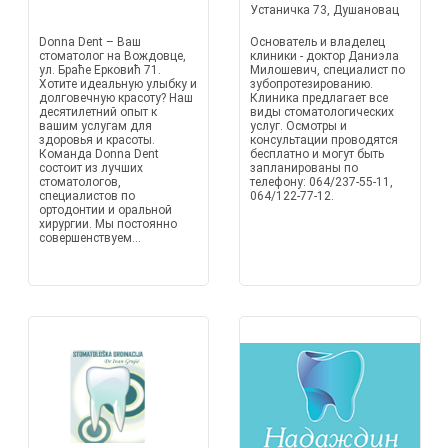
Устаничка 73, Душановац
Donna Dent – Ваш
Основатель и владелец
стоматолог на Вождовце,
клиники - доктор Даниэла
ул. Браће Ерковић 71.
Милошевич, специалист по
Хотите идеальную улыбку и
зубопротезированию.
долговечную красоту? Наш
Клиника предлагает все
десятилетний опыт к
виды стоматологических
вашим услугам для
услуг. Осмотры и
здоровья и красоты.
консультации проводятся
Команда Donna Dent
бесплатно и могут быть
состоит из лучших
запланированы по
стоматологов,
телефону: 064/237-55-11,
специалистов по
064/122-77-12.
ортодонтии и оральной
хирургии. Мы постоянно
совершенствуем...