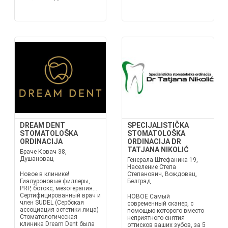
DREAM DENT
SPECIJALISTIČKA
STOMATOLOŠKA
STOMATOLOŠKA
ORDINACIJA
ORDINACIJA DR
TATJANA NIKOLIĆ
Браче Ковач 38,
Душановац
Генерала Штефаника 19,
Население Степа
Новое в клинике!
Степанович, Вождовац,
Гиалуроновые филлеры,
Белград
PRP, ботокс, мезотерапия...
Сертифицированный врач и
НОВОЕ Самый
член SUDEL (Сербская
современный сканер, с
ассоциация эстетики лица)
помощью которого вместо
Стоматологическая
неприятного снятия
клиника Dream Dent была
оттисков ваших зубов, за 5