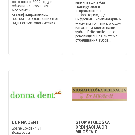
основана в 2009 году и
минут ваши зубы
объединяет команду
сканируются и
молодых и
отправляются в
квалифицированных
лабораторию, где
врачей, предлагающих все
цифровым, компьютерным
виды стоматологических...
— самым точным методом
изготавливаются ваши
зубы!!! Brite smile — это
революционная система
отбеливания зубов...
DONNA DENT
STOMATOLOŠKA
ORDINACIJA DR
Браће Ерковић 71,
MILOŠEVIĆ
Вождовац