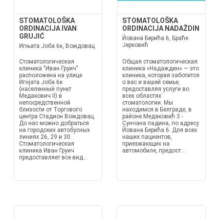
STOMATOLOŠKA
STOMATOLOŠKA
ORDINACIJA IVAN
ORDINACIJA NADAŽDIN
GRUJIĆ
Йована Берића 6, Браће
Јерковић
Игњата Јоба 6к, Вождовац
Стоматологическая
Общая стоматологическая
клиника "Иван Груич"
клиника «Надаждин» — это
расположена на улице
клиника, которая заботится
Игнјата Јоба 6к
о вас и вашей семье,
(населенный пункт
предоставляя услуги во
Медакович II) в
всех областях
непосредственной
стоматологии. Мы
близости от Торгового
находимся в Белграде, в
центра Стадион Вождовац.
районе Медаковић 3 -
До нас можно добраться
Сунчана падина, по адресу
на городских автобусных
Йована Берића 6. Для всех
линиях 26, 29 и 30.
наших пациентов,
Стоматологическая
приезжающих на
клиника Иван Груич
автомобиле, предост...
предоставляет все вид...