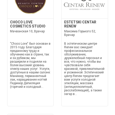
CHOCO LOVE
ESTETSKI CENTAR
COSMETICS STUDIO
RENEW
Мачванская 10, Врачар
Максима Горького 52,
Врачар
"Choco Love" был основан в
В эстетическом центре
2015 году. Благодаря
Renew вас ожидает
преданному труду и
профессиональное
обучению как в стране, так
обслуживание,
и за рубежом, мы
дружелюбный персонал и
расширили и подняли на
все, что нужно, чтобы вы
более высокий уровень
чувствовали себя
спектр наших услуг. Услуги,
красивой, привлекательной
доступные в нашем салоне:
и ухоженной. Эстетический
Маникюр, перманентный
центр Renew предлагает
лак, наращивание ногтей
вам услуги холодной
Педикюр Депиляция
эпиляции, массажа
(горячий и холодный...
(антицеллюлитный,
расслабляющий), а также
загар в...