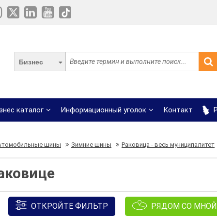
Бизнес
знес каталог
Информационный уголок
Контакт
Р
втомобильные шины
Зимние шины
Раковица - весь муниципалитет
аковице
ОТКРОЙТЕ ФИЛЬТР
РЯДОМ СО МНОЙ