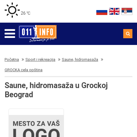
26 ℃
Početna
Sport i rekreacija
Saune, hidromasaža
GROCKA cela opština
Saune, hidromasaža u Grockoj
Beograd