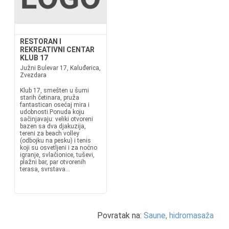
RESTORAN I
REKREATIVNI CENTAR
KLUB 17
Južni Bulevar 17, Kaluđerica,
Zvezdara
Klub 17, smešten u šumi
starih četinara, pruža
fantastican osećaj mira i
udobnosti.Ponuda koju
sačinjavaju: veliki otvoreni
bazen sa dva djakuzija,
tereni za beach volley
(odbojku na pesku) i tenis
koji su osvetljeni i za noćno
igranje, svlačionice, tuševi,
plažni bar, par otvorenih
terasa, svrstava...
Povratak na:
Saune, hidromasaža