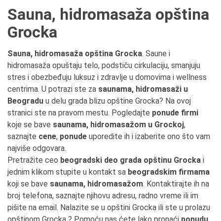
Sauna, hidromasaža opština
Grocka
Sauna, hidromasaža opština Grocka
. Saune i
hidromasaža opuštaju telo, podstiču cirkulaciju, smanjuju
stres i obezbeđuju luksuz i zdravlje u domovima i wellness
centrima. U potrazi ste za
saunama, hidromasaži u
Beogradu
u delu grada blizu opštine Grocka? Na ovoj
stranici ste na pravom mestu. Pogledajte
ponude firmi
koje se bave
saunama, hidromasažom u Grockoj
,
saznajte
cene
,
ponude
uporedite ih i izaberite ono što vam
najviše odgovara.
Pretražite ceo
beogradski deo grada opštinu Grocka
i
jednim klikom stupite u kontakt sa
beogradskim firmama
koji se bave
saunama, hidromasažom
. Kontaktirajte ih na
broj telefona, saznajte njihovu adresu, radno vreme ili im
pišite na email. Nalazite se u opštini Grocka ili ste u prolazu
opštinom Grocka ? Pomoću nas ćete lako pronaći
ponudu