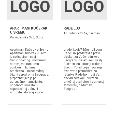
APARTMANI KUĆERAK
RADE LUX
U SREMU
11. oktobra 244a, Bečmen
Vojvođanska 376, Surčin
Apartmani Kućerak u Sremu
dradenkovic74@gmail.com
Apartmani Kućerak u Sremu
Rade Lux predstavlja pravi
je sofisticirani spoj
objekat za Vaše radnike u
tradicionalnog i modernog,
Beogradu. Nalazi se u naslju
namenjena turistima i
Bečmen, na teritoriji opštine
poslovnim ljudima.
Surčin. Pored organizovanja
Smeštena u neposrednoj
svih vrsta prenoćišta za
blizini aerodroma Beograda,
radnike, Rade lux nudi Vam
prepoznatljiva je po
dnevni boravak - privatan
autentičnom ambijentu,
smeštaj u prijatnoj i domaćoj
ugodnom smeštajui
atmosferi, nadomak
neposrednoj usluzi I
Beograd...
atmosferi dobrog srpsko...