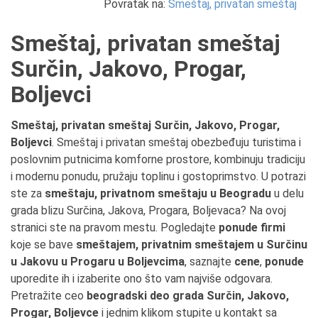
Povratak na:
Smeštaj, privatan smeštaj
Smeštaj, privatan smeštaj
Surčin, Jakovo, Progar,
Boljevci
Smeštaj, privatan smeštaj Surčin, Jakovo, Progar,
Boljevci
. Smeštaj i privatan smeštaj obezbeđuju turistima i
poslovnim putnicima komforne prostore, kombinuju tradiciju
i modernu ponudu, pružaju toplinu i gostoprimstvo. U potrazi
ste za
smeštaju, privatnom smeštaju u Beogradu
u delu
grada blizu Surčina, Jakova, Progara, Boljevaca? Na ovoj
stranici ste na pravom mestu. Pogledajte
ponude firmi
koje se bave
smeštajem, privatnim smeštajem u Surčinu
u Jakovu u Progaru u Boljevcima
, saznajte
cene
,
ponude
uporedite ih i izaberite ono što vam najviše odgovara.
Pretražite ceo
beogradski deo grada Surčin, Jakovo,
Progar, Boljevce
i jednim klikom stupite u kontakt sa