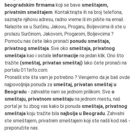
beogradskim firmama
koji se bave
smeštajem,
privatnim smeštajem
. Kontaktirajte ih na broj telefona,
saznajte njihovu adresu, radno vreme ili im pišite na email.
Nalazite se u Surčinu, Jakovu, Progaru, Boljevcima ili ste u
prolazu Surčinom, Jakovom, Progarom, Boljevcima ?
Pomoću nas ćete lako pronaći
ponudu smeštaja,
privatnog smeštaja
. Sve oko
smeštaja, privatnog
smeštaja
kao i ostale
informacije
na jedan klik. Ono što
tražite
(smeštaj, privatan smeštaj)
lako ćete pronaći na
portalu 011info.com.
Pronašli ste šta vam je potrebno ? Verujemo da je baš ovde
najpovoljnija ponuda za
smeštaj, privatan smeštaj u
Beogradu
- zahvalite nam se jednom prilikom. Sve
o
smeštaju, privatnom smeštaju
na jednom mestu, naš
portal je tu zbog vas kako bi ponuda
smeštaja, privatnog
smeštaja
koju tražite bila
najbolja u Beogradu
. Zahvalni
ste smeštajem, privatnim smeštajem koji ste našli kod naš -
preporučite nas.