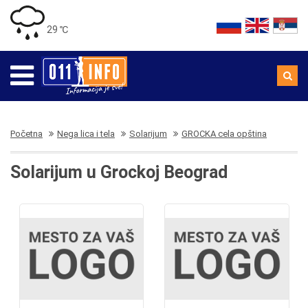
29 ℃
Početna
Nega lica i tela
Solarijum
GROCKA cela opština
Solarijum u Grockoj Beograd