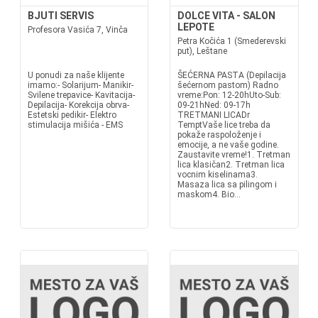
BJUTI SERVIS
DOLCE VITA - SALON
LEPOTE
Profesora Vasića 7, Vinča
Petra Kočića 1 (Smederevski
put), Leštane
U ponudi za naše klijente
ŠEĆERNA PASTA (Depilacija
imamo:- Solarijum- Manikir-
šećernom pastom) Radno
Svilene trepavice- Kavitacija-
vreme:Pon: 12-20hUto-Sub:
Depilacija- Korekcija obrva-
09-21hNed: 09-17h
Estetski pedikir- Elektro
TRETMANI LICADr
stimulacija mišića - EMS
TemptVaše lice treba da
pokaže raspoloženje i
emocije, a ne vaše godine.
Zaustavite vreme!1. Tretman
lica klasičan2. Tretman lica
vocnim kiselinama3.
Masaza lica sa pilingom i
maskom4. Bio...