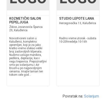
KOZMETIČKI SALON
STUDIO LEPOTE LANA
PEPELJUGA
Hercegovačka 13, Kaluđerica
Žikice Jovanovića Španca
29, Kaluđerica
Novootvoreni salon u
Radno vreme:utorak - subota
Kaluđerici, kompletno
10-20hnedelja 10-16h
opremljen, koji je za jako
kratko vreme stekao veliki
broj zadovoljnih klijenata.
Nudimo usluge manikira,
pedikira, depilacije, kao i
negu trepavica. Prepoznatljivi
smo po solarijumu i Air
Brush-u po najpovoljnijim
cenama. Imajte taman ten
tokom cele god...
Povratak na:
Solarijum