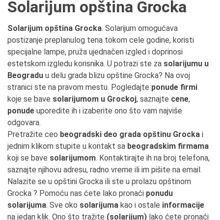
Solarijum opština Grocka
Solarijum opština Grocka
. Solarijum omogućava
postizanje preplanulog tena tokom cele godine, koristi
specijalne lampe, pruža ujednačen izgled i doprinosi
estetskom izgledu korisnika. U potrazi ste za
solarijumu u
Beogradu
u delu grada blizu opštine Grocka? Na ovoj
stranici ste na pravom mestu. Pogledajte
ponude firmi
koje se bave
solarijumom u Grockoj
, saznajte
cene
,
ponude
uporedite ih i izaberite ono što vam najviše
odgovara.
Pretražite ceo
beogradski deo grada opštinu Grocka
i
jednim klikom stupite u kontakt sa
beogradskim firmama
koji se bave
solarijumom
. Kontaktirajte ih na broj telefona,
saznajte njihovu adresu, radno vreme ili im pišite na email.
Nalazite se u opštini Grocka ili ste u prolazu opštinom
Grocka ? Pomoću nas ćete lako pronaći
ponudu
solarijuma
. Sve oko
solarijuma
kao i ostale
informacije
na jedan klik. Ono što tražite
(solarijum)
lako ćete pronaći