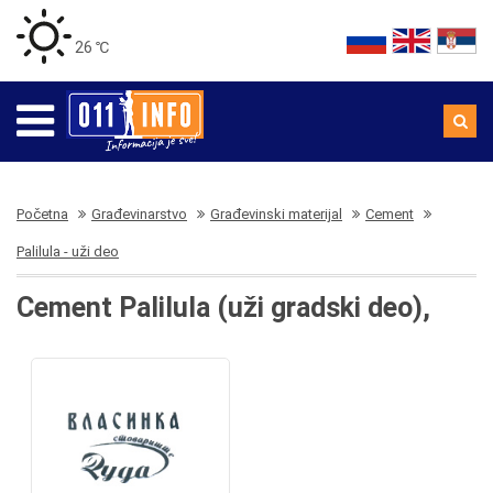
26 ℃
Početna
Građevinarstvo
Građevinski materijal
Cement
Palilula - uži deo
Cement Palilula (uži gradski deo),