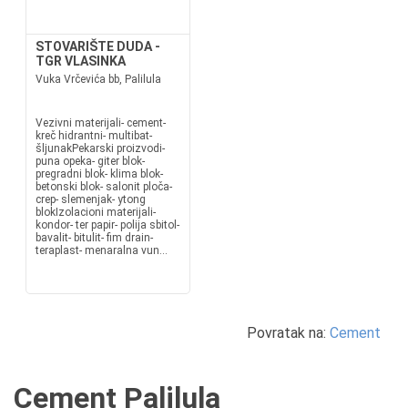
STOVARIŠTE DUDA -
TGR VLASINKA
Vuka Vrčevića bb, Palilula
Vezivni materijali- cement-
kreč hidrantni- multibat-
šljunakPekarski proizvodi-
puna opeka- giter blok-
pregradni blok- klima blok-
betonski blok- salonit ploča-
crep- slemenjak- ytong
blokIzolacioni materijali-
kondor- ter papir- polija sbitol-
bavalit- bitulit- fim drain-
teraplast- menaralna vun...
Povratak na:
Cement
Cement Palilula