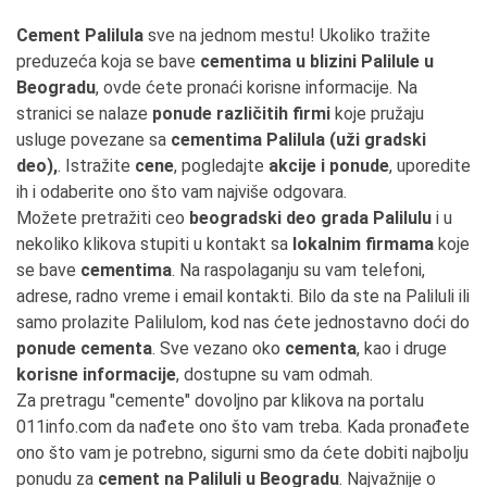
Cement Palilula
sve na jednom mestu! Ukoliko tražite
preduzeća koja se bave
cementima u blizini Palilule u
Beogradu
, ovde ćete pronaći korisne informacije. Na
stranici se nalaze
ponude različitih firmi
koje pružaju
usluge povezane sa
cementima Palilula (uži gradski
deo),
. Istražite
cene
, pogledajte
akcije i ponude
, uporedite
ih i odaberite ono što vam najviše odgovara.
Možete pretražiti ceo
beogradski deo grada Palilulu
i u
nekoliko klikova stupiti u kontakt sa
lokalnim firmama
koje
se bave
cementima
. Na raspolaganju su vam telefoni,
adrese, radno vreme i email kontakti. Bilo da ste na Paliluli ili
samo prolazite Palilulom, kod nas ćete jednostavno doći do
ponude cementa
. Sve vezano oko
cementa
, kao i druge
korisne informacije
, dostupne su vam odmah.
Za pretragu "cemente" dovoljno par klikova na portalu
011info.com da nađete ono što vam treba. Kada pronađete
ono što vam je potrebno, sigurni smo da ćete dobiti najbolju
ponudu za
cement na Paliluli u Beogradu
. Najvažnije o