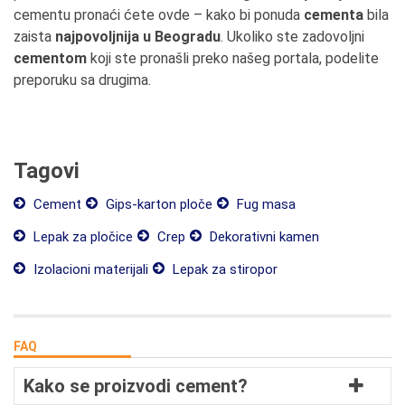
cementu pronaći ćete ovde – kako bi ponuda
cementa
bila
zaista
najpovoljnija u Beogradu
. Ukoliko ste zadovoljni
cementom
koji ste pronašli preko našeg portala, podelite
preporuku sa drugima.
Tagovi
Cement
Gips-karton ploče
Fug masa
Lepak za pločice
Crep
Dekorativni kamen
Izolacioni materijali
Lepak za stiropor
FAQ
Kako se proizvodi cement?