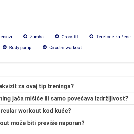
reninzi
Zumba
Crossfit
Teretane za žene
Body pump
Circular workout
ekvizit za ovaj tip treninga?
rening jača mišiće ili samo povećava izdržljivost?
circular workout kod kuće?
kout može biti previše naporan?