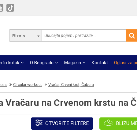
Biznis
Info kutak
O Beogradu
Magazin
Kontakt
Oglasi za 
ness
Circular workout
Vračar, Crveni krst, Čubura
a Vračaru na Crvenom krstu na 
OTVORITE FILTERE
BLIZU M