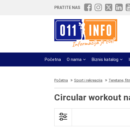
PRATITE NAS
Početna
O nama
Biznis katalog
Početna
Sport i rekreacija
Teretane, fit
Circular workout n