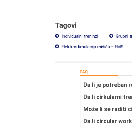
Tagovi
Individualni treninzi
Grupni t
Elektrostimulacija mišića – EMS
FAQ
Da li je potreban r
Da li cirkularni t
Može li se raditi 
Da li circular wor