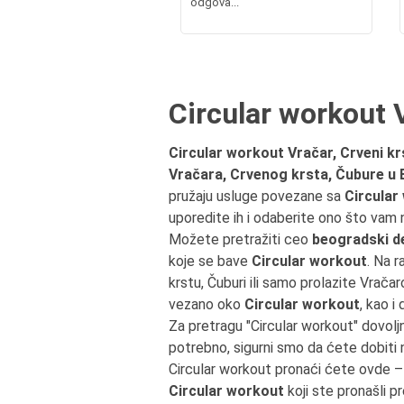
odgova...
Circular workout V
Circular workout Vračar, Crveni kr
Vračara, Crvenog krsta, Čubure u
pružaju usluge povezane sa
Circular
uporedite ih i odaberite ono što vam 
Možete pretražiti ceo
beogradski de
koje se bave
Circular workout
. Na 
krstu, Čuburi ili samo prolazite Vra
vezano oko
Circular workout
, kao i
Za pretragu "Circular workout" dovol
potrebno, sigurni smo da ćete dobiti
Circular workout pronaći ćete ovde 
Circular workout
koji ste pronašli p