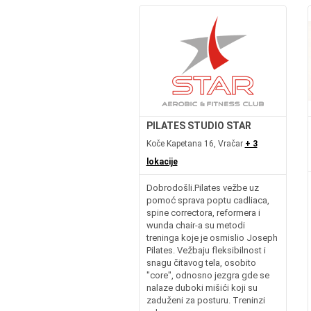
PILATES STUDIO STAR
Koče Kapetana 16, Vračar
+ 3
lokacije
Dobrodošli.Pilates vežbe uz
pomoć sprava poptu cadliaca,
spine correctora, reformera i
wunda chair-a su metodi
treninga koje je osmislio Joseph
Pilates. Vežbaju fleksibilnost i
snagu čitavog tela, osobito
"core", odnosno jezgra gde se
nalaze duboki mišići koji su
zaduženi za posturu. Treninzi