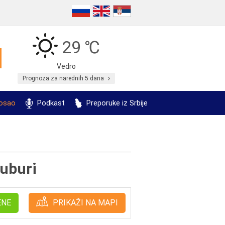
29 ℃
Vedro
Prognoza za narednih 5 dana
posao
Podkast
Preporuke iz Srbije
Čuburi
ENE
PRIKAŽI NA MAPI