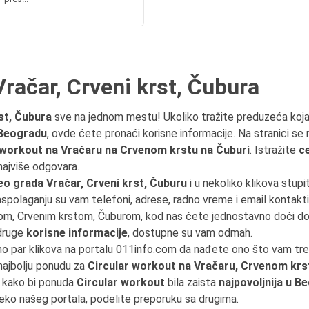
račar, Crveni krst, Čubura
st, Čubura
sve na jednom mestu! Ukoliko tražite preduzeća koj
 Beogradu
, ovde ćete pronaći korisne informacije. Na stranici se
 workout na Vračaru na Crvenom krstu na Čuburi
. Istražite
c
najviše odgovara.
o grada Vračar, Crveni krst, Čuburu
i u nekoliko klikova stupi
raspolaganju su vam telefoni, adrese, radno vreme i email kontakt
čarom, Crvenim krstom, Čuburom, kod nas ćete jednostavno doći d
 druge
korisne informacije
, dostupne su vam odmah.
jno par klikova na portalu 011info.com da nađete ono što vam t
 najbolju ponudu za
Circular workout na Vračaru, Crvenom krs
– kako bi ponuda
Circular workout
bila zaista
najpovoljnija u B
reko našeg portala, podelite preporuku sa drugima.