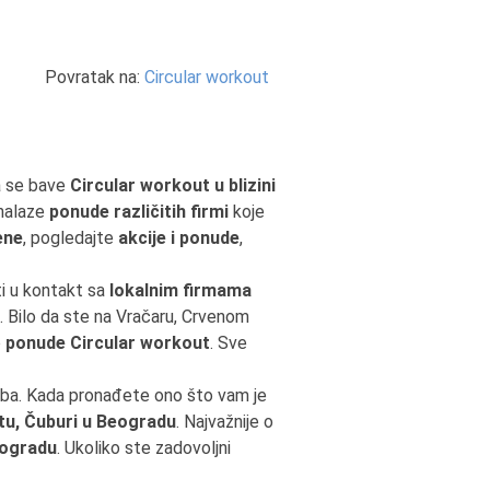
Povratak na:
Circular workout
a se bave
Circular workout u blizini
 nalaze
ponude različitih firmi
koje
ene
, pogledajte
akcije i ponude
,
ti u kontakt sa
lokalnim firmama
i. Bilo da ste na Vračaru, Crvenom
o
ponude Circular workout
. Sve
reba. Kada pronađete ono što vam je
tu, Čuburi u Beogradu
. Najvažnije o
eogradu
. Ukoliko ste zadovoljni