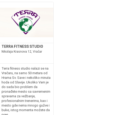
TERRA FITNESS STUDIO
Nikolaja Krasnova 12, Vračar
Terra fitness studio nalazi se na
Vračaru, na samo 50 metara od
Hrama Sv. Save i nekoliko minuta
hoda od Slavije. Ukoliko Vam je
do sada bio problem da
pronađete mesto sa savremenim
spravama za vežbanje,
profesionalnim trenerima, kao i
mesto gde nema mnogo gužve i
buke, istog momenta možete da
pres...