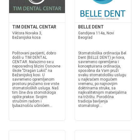
TIM DENTAL CENTAR
BELLE DENT
Viktora Novaka 3,
Gandijeva 114a, Novi
Bežanijska kosa
Beograd
Poštovani pacijenti, dobro
Stomatološka ordinacija Bel
došli u TIM DENTAL
Dent (BELLE DENT) je nova,
CENTAR. Nalazimo se u
savremeno opremljena i
neposrednoj blizini Osnovne
konceptuirana ordinacija,
škole "Dragan Lukić" na
sposobna da Vam pruži
Bežanijskoj kosi. U
svaku stomatološku uslugu
savremeno opremljenom
u najkraćem mogućem
prostoru pružamo sve vrste
vremenu, po najnovijim
stomatoloških usluga. Naš
doktrinama struke, sa
tim čine dva stomotologa
najkvalitetnijim materijalima
opšte prakse. Svojim
na tržištu. Porodična
stručnim radom i
tradicija bavljenja
ljubaznošću učinićem...
stomatologi...