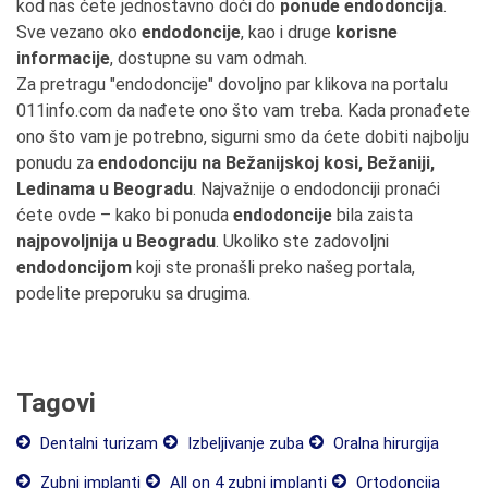
kod nas ćete jednostavno doći do
ponude endodoncija
.
Sve vezano oko
endodoncije
, kao i druge
korisne
informacije
, dostupne su vam odmah.
Za pretragu "endodoncije" dovoljno par klikova na portalu
011info.com da nađete ono što vam treba. Kada pronađete
ono što vam je potrebno, sigurni smo da ćete dobiti najbolju
ponudu za
endodonciju na Bežanijskoj kosi, Bežaniji,
Ledinama u Beogradu
. Najvažnije o endodonciji pronaći
ćete ovde – kako bi ponuda
endodoncije
bila zaista
najpovoljnija u Beogradu
. Ukoliko ste zadovoljni
endodoncijom
koji ste pronašli preko našeg portala,
podelite preporuku sa drugima.
Tagovi
Dentalni turizam
Izbeljivanje zuba
Oralna hirurgija
Zubni implanti
All on 4 zubni implanti
Ortodoncija