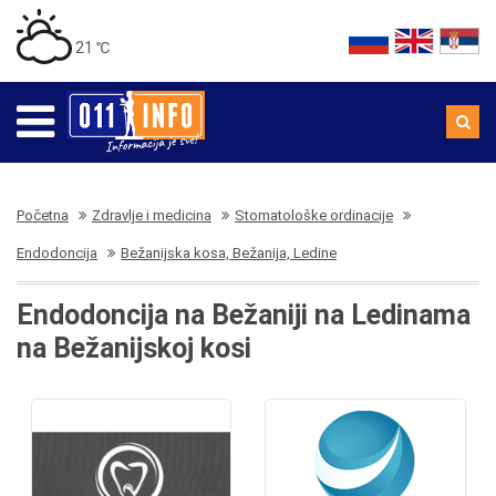
21 ℃
Početna
Zdravlje i medicina
Stomatološke ordinacije
Endodoncija
Bežanijska kosa, Bežanija, Ledine
Endodoncija na Bežaniji na Ledinama
na Bežanijskoj kosi