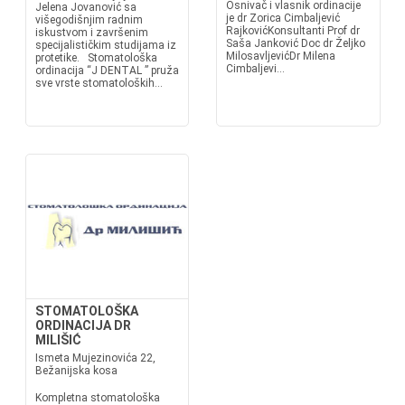
Osnivač i vlasnik ordinacije
Jelena Jovanović sa
je dr Zorica Cimbaljević
višegodišnjim radnim
RajkovićKonsultanti Prof dr
iskustvom i završenim
Saša Janković Doc dr Željko
specijalističkim studijama iz
MilosavljevićDr Milena
protetike. Stomatološka
Cimbaljevi...
ordinacija “J DENTAL ” pruža
sve vrste stomatoloških...
STOMATOLOŠKA
ORDINACIJA DR
MILIŠIĆ
Ismeta Mujezinovića 22,
Bežanijska kosa
Kompletna stomatološka