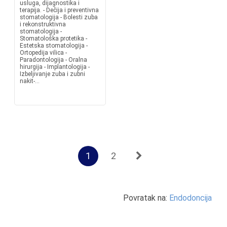
usluga, dijagnostika i
terapija. - Dečija i preventivna
stomatologija - Bolesti zuba
i rekonstruktivna
stomatologija -
Stomatološka protetika -
Estetska stomatologija -
Ortopedija vilica -
Paradontologija - Oralna
hirurgija - Implantologija -
Izbeljivanje zuba i zubni
nakit-...
1
2
Povratak na:
Endodoncija