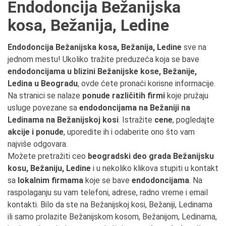
Endodoncija Bežanijska
kosa, Bežanija, Ledine
Endodoncija Bežanijska kosa, Bežanija, Ledine
sve na
jednom mestu! Ukoliko tražite preduzeća koja se bave
endodoncijama u blizini Bežanijske kose, Bežanije,
Ledina u Beogradu
, ovde ćete pronaći korisne informacije.
Na stranici se nalaze
ponude različitih firmi
koje pružaju
usluge povezane sa
endodoncijama na Bežaniji na
Ledinama na Bežanijskoj kosi
. Istražite
cene
, pogledajte
akcije i ponude
, uporedite ih i odaberite ono što vam
najviše odgovara.
Možete pretražiti ceo
beogradski deo grada Bežanijsku
kosu, Bežaniju, Ledine
i u nekoliko klikova stupiti u kontakt
sa
lokalnim firmama
koje se bave
endodoncijama
. Na
raspolaganju su vam telefoni, adrese, radno vreme i email
kontakti. Bilo da ste na Bežanijskoj kosi, Bežaniji, Ledinama
ili samo prolazite Bežanijskom kosom, Bežanijom, Ledinama,