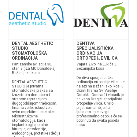
DENTAL AESTHETIC
DENTIVA
STUDIO
SPECIJALISTIČKA
STOMATOLOŠKA
ORDINACIJA
ORDINACIJA
ORTOPEDIJE VILICA
Partizanske avijacije 30,
Vajara Živojina Lukića 3,
stan 3 (iza MC Donalds-a),
Bežanijska kosa
Bežanijska kosa
Dentiva specijalistička
DENTAL AESTHETIC
ordinacija ortopedije vilica se
STUDIO je privatna
nalazi na Bežanijskoj kosi u
stomatološka praksa sa
blizini hrama Sv. Vasilije
izuzetnom domaćom i
Ostoški. Osnivač i vlasnik je
stranom reputacijom i
dr Ivana Dragić, specijalista
dugogodišnjom tradicijom.
ortopedije vilica. U vrlo
Imamo veliko iskustvo u
prijatnom ambijentu,
svim aspektima estetske i
ljubazno i pre svega
rekonstruktivne
profesionalno osoblje će se
stomatologije, kao i
pobrinuti da svaka poseta
implantologije, oralne
našo...
hirurgije, ortodoncije,
endodoncije, protetike i dečije