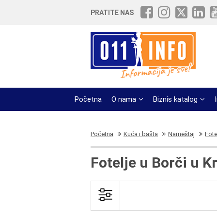
PRATITE NAS
Početna
O nama
Biznis katalog
Početna
Kuća i bašta
Nameštaj
Fote
Fotelje u Borči u K