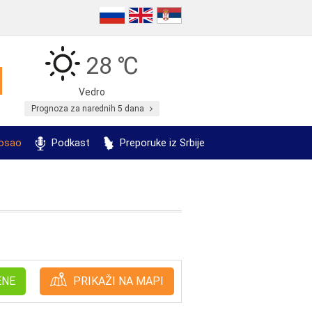
28 ℃
Vedro
Prognoza za narednih 5 dana
posao
Podkast
Preporuke iz Srbije
ENE
PRIKAŽI NA MAPI