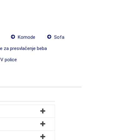
Komode
Sofa
 za presvlačenje beba
V police