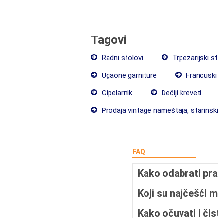
Tagovi
Radni stolovi
Trpezarijski s
Ugaone garniture
Francuski 
Cipelarnik
Dečiji kreveti
Prodaja vintage nameštaja, starinsk
FAQ
Kako odabrati pra
Koji su najčešći m
Kako očuvati i čist