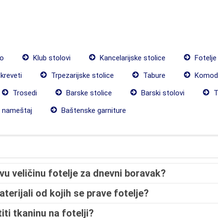
to
Klub stolovi
Kancelarijske stolice
Fotelje
kreveti
Trpezarijske stolice
Tabure
Komode
Trosedi
Barske stolice
Barski stolovi
T
i nameštaj
Baštenske garniture
vu veličinu fotelje za dnevni boravak?
aterijali od kojih se prave fotelje?
iti tkaninu na fotelji?