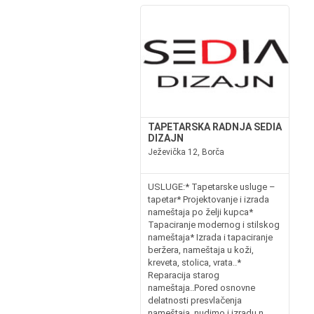
TAPETARSKA RADNJA SEDIA
DIZAJN
Ježevička 12, Borča
USLUGE:* Tapetarske usluge –
tapetar* Projektovanje i izrada
nameštaja po želji kupca*
Tapaciranje modernog i stilskog
nameštaja* Izrada i tapaciranje
beržera, nameštaja u koži,
kreveta, stolica, vrata..*
Reparacija starog
nameštaja..Pored osnovne
delatnosti presvlačenja
nameštaja, nudimo i izradu n...