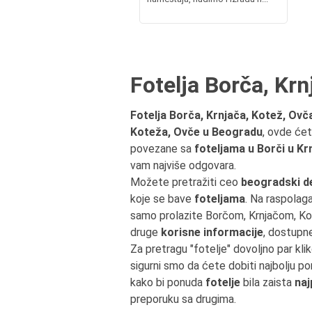
Fotelja Borča, Krn
Fotelja Borča, Krnjača, Kotež, Ovč
Koteža, Ovče u Beogradu
, ovde ćet
povezane sa
foteljama u Borči u Kr
vam najviše odgovara.
Možete pretražiti ceo
beogradski d
koje se bave
foteljama
. Na raspolaga
samo prolazite Borčom, Krnjačom, K
druge
korisne informacije
, dostupn
Za pretragu "fotelje" dovoljno par k
sigurni smo da ćete dobiti najbolju p
kako bi ponuda
fotelje
bila zaista
naj
preporuku sa drugima.