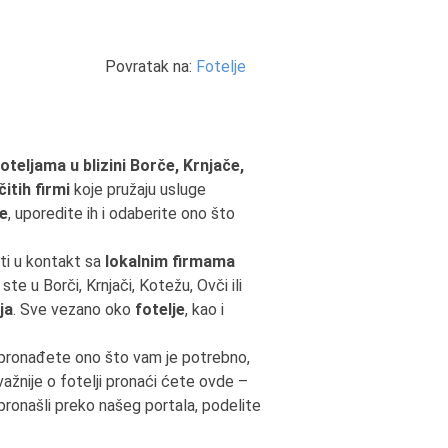
Povratak na:
Fotelje
foteljama u blizini Borče, Krnjače,
itih firmi
koje pružaju usluge
de
, uporedite ih i odaberite ono što
iti u kontakt sa
lokalnim firmama
te u Borči, Krnjači, Kotežu, Ovči ili
ja
. Sve vezano oko
fotelje
, kao i
 pronađete ono što vam je potrebno,
jvažnije o fotelji pronaći ćete ovde –
pronašli preko našeg portala, podelite