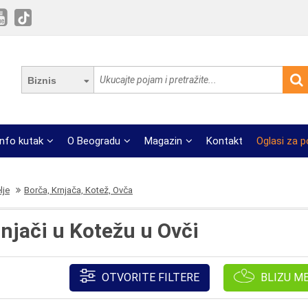
Biznis
Info kutak
O Beogradu
Magazin
Kontakt
Oglasi za 
lje
Borča, Krnjača, Kotež, Ovča
rnjači u Kotežu u Ovči
OTVORITE FILTERE
BLIZU M