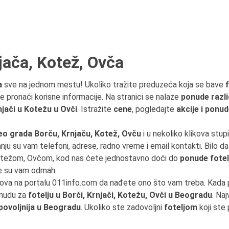
jača, Kotež, Ovča
a
sve na jednom mestu! Ukoliko tražite preduzeća koja se bave
e pronaći korisne informacije. Na stranici se nalaze
ponude različ
njači u Kotežu u Ovči
. Istražite
cene
, pogledajte
akcije i ponu
eo grada Borču, Krnjaču, Kotež, Ovču
i u nekoliko klikova stup
nju su vam telefoni, adrese, radno vreme i email kontakti. Bilo da s
otežom, Ovčom, kod nas ćete jednostavno doći do
ponude fotel
e su vam odmah.
likova na portalu 011info.com da nađete ono što vam treba. Kada
onudu za
fotelju u Borči, Krnjači, Kotežu, Ovči u Beogradu
. Na
povoljnija u Beogradu
. Ukoliko ste zadovoljni
foteljom
koji ste 