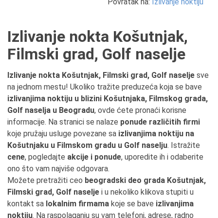
Povratak na:
Izlivanje noktiju
Izlivanje nokta Košutnjak,
Filmski grad, Golf naselje
Izlivanje nokta Košutnjak, Filmski grad, Golf naselje
sve
na jednom mestu! Ukoliko tražite preduzeća koja se bave
izlivanjima noktiju u blizini Košutnjaka, Filmskog grada,
Golf naselja u Beogradu
, ovde ćete pronaći korisne
informacije. Na stranici se nalaze
ponude različitih firmi
koje pružaju usluge povezane sa
izlivanjima noktiju na
Košutnjaku u Filmskom gradu u Golf naselju
. Istražite
cene
, pogledajte
akcije i ponude
, uporedite ih i odaberite
ono što vam najviše odgovara.
Možete pretražiti ceo
beogradski deo grada Košutnjak,
Filmski grad, Golf naselje
i u nekoliko klikova stupiti u
kontakt sa
lokalnim firmama
koje se bave
izlivanjima
noktiju
. Na raspolaganju su vam telefoni, adrese, radno