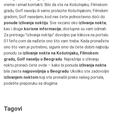
vreme i email kontakti. Bilo da ste na Košutnjaku, Filmskom
gradu, Golf naselju ili samo prolazite Košutnjakom, Filmskim
gradom, Golf naseljem, kod nas ćete jednostavno doći do
ponude izlivanja noktiju
. Sve vezano oko
izlivanja nokta
,
kao i druge
korisne informacije
, dostupne su vam odmah.
Za pretragu "izlivanja noktiju" dovoljno par klikova na portalu
011info.com da nađete ono što vam treba. Kada pronađete
ono što vam je potrebno, sigurni smo da ćete dobiti najbolju
ponudu za
izlivanje nokta na Košutnjaku, Filmskom
gradu, Golf naselju u Beogradu
. Najvažnije o izlivanju
noktu pronaći ćete ovde – kako bi ponuda
izlivanja nokta
bila zaista
najpovoljnija u Beogradu
. Ukoliko ste zadovoljni
izlivanjem noktom
koji ste pronašli preko našeg portala,
podelite preporuku sa drugima.
Tagovi