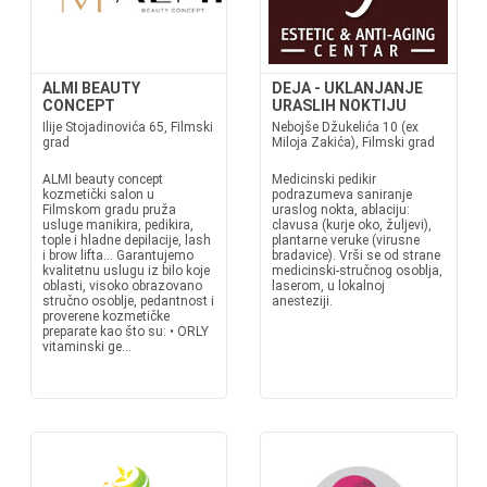
ALMI BEAUTY
DEJA - UKLANJANJE
CONCEPT
URASLIH NOKTIJU
Ilije Stojadinovića 65, Filmski
Nebojše Džukelića 10 (ex
grad
Miloja Zakića), Filmski grad
ALMI beauty concept
Medicinski pedikir
kozmetički salon u
podrazumeva saniranje
Filmskom gradu pruža
uraslog nokta, ablaciju:
usluge manikira, pedikira,
clavusa (kurje oko, žuljevi),
tople i hladne depilacije, lash
plantarne veruke (virusne
i brow lifta... Garantujemo
bradavice). Vrši se od strane
kvalitetnu uslugu iz bilo koje
medicinski-stručnog osoblja,
oblasti, visoko obrazovano
laserom, u lokalnoj
stručno osoblje, pedantnost i
anesteziji.
proverene kozmetičke
preparate kao što su: • ORLY
vitaminski ge...