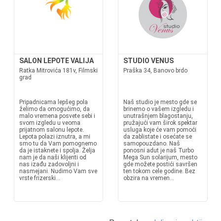
SALON LEPOTE VALIJA
STUDIO VENUS
Ratka Mitrovića 181v, Filmski
Praška 34, Banovo brdo
grad
Pripadnicama lepšeg pola
Naš studio je mesto gde se
želimo da omogućimo, da
brinemo o vašem izgledu i
malo vremena posvete sebi i
unutrašnjem blagostanju,
svom izgledu u veoma
pružajući vam širok spektar
prijatnom salonu lepote.
usluga koje će vam pomoći
Lepota polazi iznutra, a mi
da zablistate i osećate se
smo tu da Vam pomognemo
samopouzdano. Naš
da je istaknete i spolja. Želja
ponosni adut je naš Turbo
nam je da naši klijenti od
Mega Sun solarijum, mesto
nas izađu zadovoljni i
gde možete postići savršen
nasmejani. Nudimo Vam sve
ten tokom cele godine. Bez
vrste frizerski...
obzira na vremen...