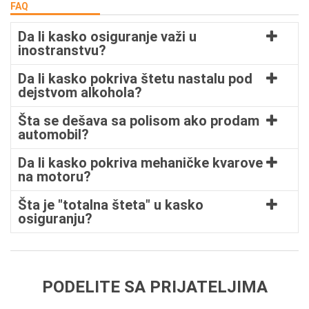
FAQ
Da li kasko osiguranje važi u
inostranstvu?
Da li kasko pokriva štetu nastalu pod
dejstvom alkohola?
Šta se dešava sa polisom ako prodam
automobil?
Da li kasko pokriva mehaničke kvarove
na motoru?
Šta je "totalna šteta" u kasko
osiguranju?
PODELITE SA PRIJATELJIMA