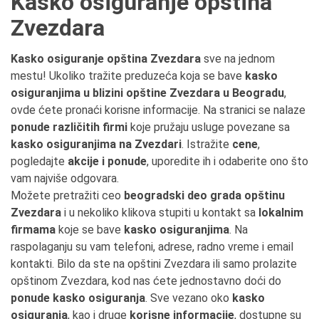
Kasko osiguranje opština
Zvezdara
Kasko osiguranje opština Zvezdara
sve na jednom
mestu! Ukoliko tražite preduzeća koja se bave
kasko
osiguranjima u blizini opštine Zvezdara u Beogradu
,
ovde ćete pronaći korisne informacije. Na stranici se nalaze
ponude različitih firmi
koje pružaju usluge povezane sa
kasko osiguranjima na Zvezdari
. Istražite
cene
,
pogledajte
akcije i ponude
, uporedite ih i odaberite ono što
vam najviše odgovara.
Možete pretražiti ceo
beogradski deo grada opštinu
Zvezdara
i u nekoliko klikova stupiti u kontakt sa
lokalnim
firmama
koje se bave
kasko osiguranjima
. Na
raspolaganju su vam telefoni, adrese, radno vreme i email
kontakti. Bilo da ste na opštini Zvezdara ili samo prolazite
opštinom Zvezdara, kod nas ćete jednostavno doći do
ponude kasko osiguranja
. Sve vezano oko
kasko
osiguranja
, kao i druge
korisne informacije
, dostupne su