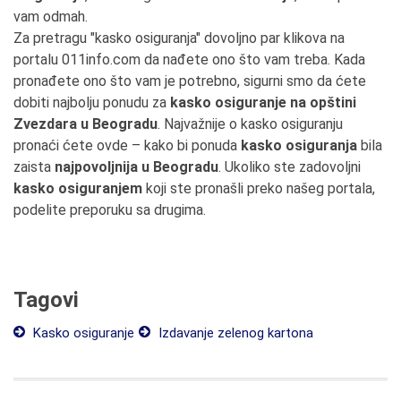
vam odmah.
Za pretragu "kasko osiguranja" dovoljno par klikova na
portalu 011info.com da nađete ono što vam treba. Kada
pronađete ono što vam je potrebno, sigurni smo da ćete
dobiti najbolju ponudu za
kasko osiguranje na opštini
Zvezdara u Beogradu
. Najvažnije o kasko osiguranju
pronaći ćete ovde – kako bi ponuda
kasko osiguranja
bila
zaista
najpovoljnija u Beogradu
. Ukoliko ste zadovoljni
kasko osiguranjem
koji ste pronašli preko našeg portala,
podelite preporuku sa drugima.
Tagovi
Kasko osiguranje
Izdavanje zelenog kartona