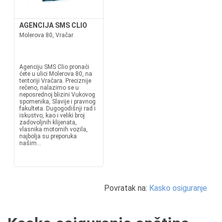
AGENCIJA SMS CLIO
Molerova 80, Vračar
Agenciju SMS Clio pronaći
ćete u ulici Molerova 80, na
teritoriji Vračara. Preciznije
rečeno, nalazimo se u
neposrednoj blizini Vukovog
spomenika, Slavije i pravnog
fakulteta. Dugogodišnji rad i
iskustvo, kao i veliki broj
zadovoljnih klijenata,
vlasnika motornih vozila,
najbolja su preporuka
našim...
Povratak na:
Kasko osiguranje