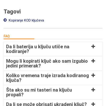
Tagovi
Kopiranje KOD ključeva
FAQ
Da li baterija u ključu utiče na
kodiranje?
Mogu li kopirati ključ ako sam izgubio
jedini primerak?
Koliko vremena traje izrada kodiranog
ključa?
Šta ako su mi tasteri na ključu
propali?
Da li se može obrisati ukradeni ključ?