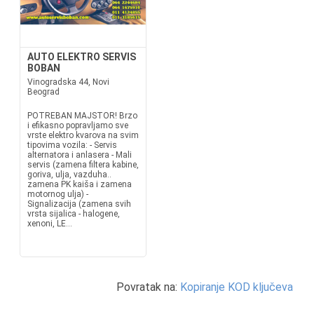
AUTO ELEKTRO SERVIS
BOBAN
Vinogradska 44, Novi
Beograd
POTREBAN MAJSTOR! Brzo
i efikasno popravljamo sve
vrste elektro kvarova na svim
tipovima vozila: - Servis
alternatora i anlasera - Mali
servis (zamena filtera kabine,
goriva, ulja, vazduha..
zamena PK kaiša i zamena
motornog ulja) -
Signalizacija (zamena svih
vrsta sijalica - halogene,
xenoni, LE...
Povratak na:
Kopiranje KOD ključeva