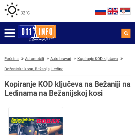
32 ℃
Početna
Automobili
Auto bravari
Kopiranje KOD ključeva
Bežanijska kosa, Bežanija, Ledine
Kopiranje KOD ključeva na Bežaniji na
Ledinama na Bežanijskoj kosi