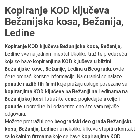
Kopiranje KOD ključeva
Bežanijska kosa, Bežanija,
Ledine
Kopiranje KOD ključeva Bežanijska kosa, Bežanija,
Ledine
sve na jednom mestu! Ukoliko tražite preduzeća
koja se bave
kopiranjima KOD ključeva u blizini
Bežanijske kose, Bežanije, Ledina u Beogradu
, ovde
ćete pronaći korisne informacije. Na stranici se nalaze
ponude različitih firmi
koje pružaju usluge povezane sa
kopiranjima KOD ključeva na Bežaniji na Ledinama na
Bežanijskoj kosi
. Istražite
cene
, pogledajte
akcije i
ponude
, uporedite ih i odaberite ono što vam najviše
odgovara.
Možete pretražiti ceo
beogradski deo grada Bežanijsku
kosu, Bežaniju, Ledine
i u nekoliko klikova stupiti u kontakt
sa
lokalnim firmama
koje se bave
kopiranjima KOD