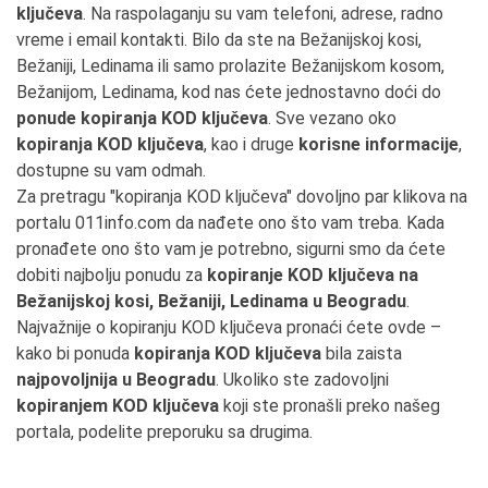
ključeva
. Na raspolaganju su vam telefoni, adrese, radno
vreme i email kontakti. Bilo da ste na Bežanijskoj kosi,
Bežaniji, Ledinama ili samo prolazite Bežanijskom kosom,
Bežanijom, Ledinama, kod nas ćete jednostavno doći do
ponude kopiranja KOD ključeva
. Sve vezano oko
kopiranja KOD ključeva
, kao i druge
korisne informacije
,
dostupne su vam odmah.
Za pretragu "kopiranja KOD ključeva" dovoljno par klikova na
portalu 011info.com da nađete ono što vam treba. Kada
pronađete ono što vam je potrebno, sigurni smo da ćete
dobiti najbolju ponudu za
kopiranje KOD ključeva na
Bežanijskoj kosi, Bežaniji, Ledinama u Beogradu
.
Najvažnije o kopiranju KOD ključeva pronaći ćete ovde –
kako bi ponuda
kopiranja KOD ključeva
bila zaista
najpovoljnija u Beogradu
. Ukoliko ste zadovoljni
kopiranjem KOD ključeva
koji ste pronašli preko našeg
portala, podelite preporuku sa drugima.