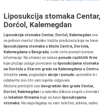
Liposukcija stomaka Centar,
Dorćol, Kalemegdan
Liposukcija stomaka Centar, Dorćol, Kalemegdan
sve
na jednom mestu! Ukoliko tražite preduzeća koja se bave
liposukcijama stomaka u blizini Centra, Dorćola,
Kalemegdana u Beogradu
, ovde ćete pronaći korisne
informacije. Na stranici se nalaze
ponude različitih firmi
koje pružaju usluge povezane sa
liposukcijama stomaka
na Dorćolu u Starom gradu na Kalemegdanu u Centru
.
Istražite
cene
, pogledajte
akcije i ponude
, uporedite ih i
odaberite ono što vam najviše odgovara.
Možete pretražiti ceo
beogradski deo grada Centar,
Dorćol, Kalemegdan
i u nekoliko klikova stupiti u kontakt
sa
lokalnim firmama
koje se bave
liposukcijama
stomaka
. Na raspolaganju su vam telefoni, adrese, radno