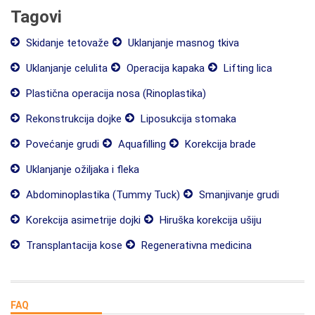
Tagovi
Skidanje tetovaže
Uklanjanje masnog tkiva
Uklanjanje celulita
Operacija kapaka
Lifting lica
Plastična operacija nosa (Rinoplastika)
Rekonstrukcija dojke
Liposukcija stomaka
Povećanje grudi
Aquafilling
Korekcija brade
Uklanjanje ožiljaka i fleka
Abdominoplastika (Tummy Tuck)
Smanjivanje grudi
Korekcija asimetrije dojki
Hiruška korekcija ušiju
Transplantacija kose
Regenerativna medicina
FAQ