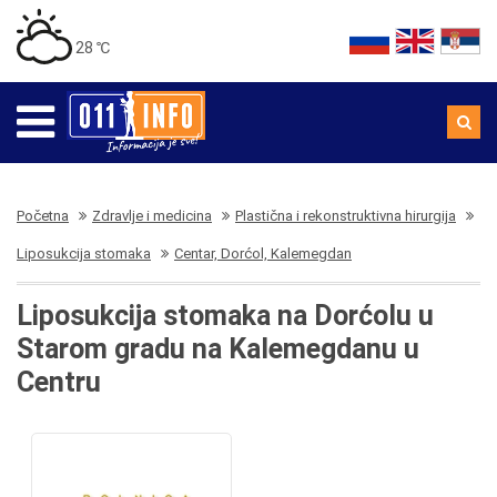
28 ℃
Početna
Zdravlje i medicina
Plastična i rekonstruktivna hirurgija
Liposukcija stomaka
Centar, Dorćol, Kalemegdan
Liposukcija stomaka na Dorćolu u
Starom gradu na Kalemegdanu u
Centru