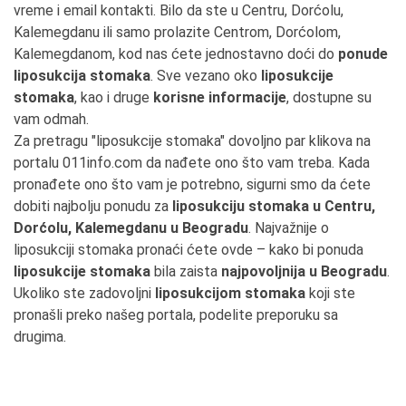
vreme i email kontakti. Bilo da ste u Centru, Dorćolu,
Kalemegdanu ili samo prolazite Centrom, Dorćolom,
Kalemegdanom, kod nas ćete jednostavno doći do
ponude
liposukcija stomaka
. Sve vezano oko
liposukcije
stomaka
, kao i druge
korisne informacije
, dostupne su
vam odmah.
Za pretragu "liposukcije stomaka" dovoljno par klikova na
portalu 011info.com da nađete ono što vam treba. Kada
pronađete ono što vam je potrebno, sigurni smo da ćete
dobiti najbolju ponudu za
liposukciju stomaka u Centru,
Dorćolu, Kalemegdanu u Beogradu
. Najvažnije o
liposukciji stomaka pronaći ćete ovde – kako bi ponuda
liposukcije stomaka
bila zaista
najpovoljnija u Beogradu
.
Ukoliko ste zadovoljni
liposukcijom stomaka
koji ste
pronašli preko našeg portala, podelite preporuku sa
drugima.