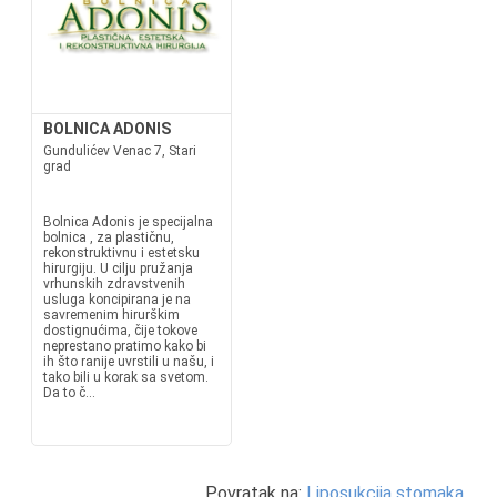
BOLNICA ADONIS
Gundulićev Venac 7, Stari
grad
Bolnica Adonis je specijalna
bolnica , za plastičnu,
rekonstruktivnu i estetsku
hirurgiju. U cilju pružanja
vrhunskih zdravstvenih
usluga koncipirana je na
savremenim hirurškim
dostignućima, čije tokove
neprestano pratimo kako bi
ih što ranije uvrstili u našu, i
tako bili u korak sa svetom.
Da to č...
Povratak na:
Liposukcija stomaka