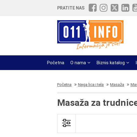
PRATITE NAS
Početna
O nama
Biznis katalog
Početna
Nega lica i tela
Masaža
Mas
Masaža za trudnic