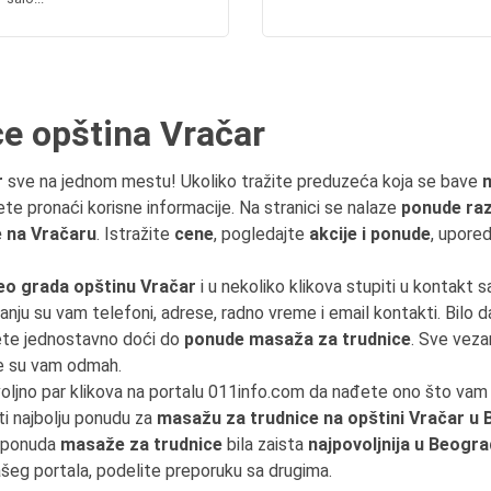
e opština Vračar
r
sve na jednom mestu! Ukoliko tražite preduzeća koja se bave
m
ete pronaći korisne informacije. Na stranici se nalaze
ponude razl
 na Vračaru
. Istražite
cene
, pogledajte
akcije i ponude
, upored
eo grada opštinu Vračar
i u nekoliko klikova stupiti u kontakt 
anju su vam telefoni, adrese, radno vreme i email kontakti. Bilo d
ćete jednostavno doći do
ponude masaža za trudnice
. Sve vez
e su vam odmah.
voljno par klikova na portalu 011info.com da nađete ono što va
ti najbolju ponudu za
masažu za trudnice na opštini Vračar u
i ponuda
masaže za trudnice
bila zaista
najpovoljnija u Beogr
ašeg portala, podelite preporuku sa drugima.