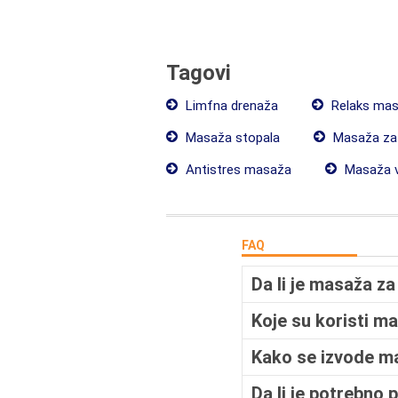
Tagovi
Limfna drenaža
Relaks ma
Masaža stopala
Masaža za 
Antistres masaža
Masaža v
FAQ
Da li je masaža z
Koje su koristi m
Kako se izvode m
Da li je potrebno