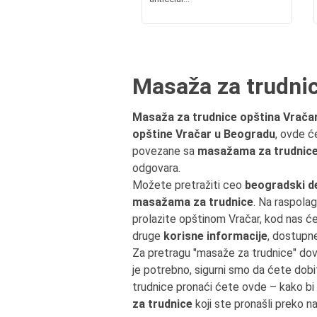
Masaža za trudnic
Masaža za trudnice opština Vrača
opštine Vračar u Beogradu
, ovde ć
povezane sa
masažama za trudnice
odgovara.
Možete pretražiti ceo
beogradski d
masažama za trudnice
. Na raspolag
prolazite opštinom Vračar, kod nas 
druge
korisne informacije
, dostupn
Za pretragu "masaže za trudnice" do
je potrebno, sigurni smo da ćete dobi
trudnice pronaći ćete ovde – kako b
za trudnice
koji ste pronašli preko n