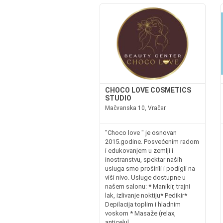
CHOCO LOVE COSMETICS
STUDIO
Mačvanska 10, Vračar
"Choco love " je osnovan
2015.godine. Posvećenim radom
i edukovanjem u zemlji i
inostranstvu, spektar naših
usluga smo proširili i podigli na
viši nivo. Usluge dostupne u
našem salonu: * Manikir, trajni
lak, izlivanje noktiju* Pedikir*
Depilacija toplim i hladnim
voskom * Masaže (relax,
anticelul...