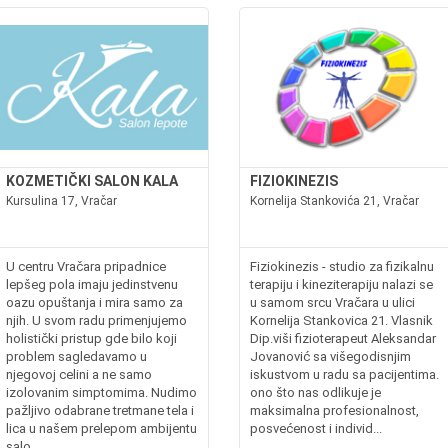
KOZMETIČKI SALON KALA
FIZIOKINEZIS
Kursulina 17, Vračar
Kornelija Stankovića 21, Vračar
U centru Vračara pripadnice
Fiziokinezis - studio za fizikalnu
lepšeg pola imaju jedinstvenu
terapiju i kineziterapiju nalazi se
oazu opuštanja i mira samo za
u samom srcu Vračara u ulici
njih. U svom radu primenjujemo
Kornelija Stankovica 21. Vlasnik
holistički pristup gde bilo koji
Dip.viši fizioterapeut Aleksandar
problem sagledavamo u
Jovanović sa višegodisnjim
njegovoj celini a ne samo
iskustvom u radu sa pacijentima.
izolovanim simptomima. Nudimo
ono što nas odlikuje je
pažljivo odabrane tretmane tela i
maksimalna profesionalnost,
lica u našem prelepom ambijentu
posvećenost i individ...
salo...