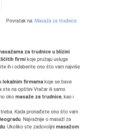
Povratak na:
Masaža za trudnice
asažama za trudnice u blizini
ičitih firmi
koje pružaju usluge
ite ih i odaberite ono što vam najviše
sa
lokalnim firmama
koje se bave
a ste na opštini Vračar ili samo
ano oko
masaže za trudnice
, kao i
m treba. Kada pronađete ono što vam
 Beogradu
. Najvažnije o masaži za
adu
. Ukoliko ste zadovoljni
masažom