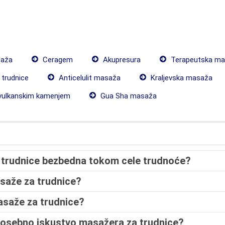
saža
Ceragem
Akupresura
Terapeutska ma
trudnice
Anticelulit masaža
Kraljevska masaža
ulkanskim kamenjem
Gua Sha masaža
a trudnice bezbedna tokom cele trudnoće?
asaže za trudnice?
asaže za trudnice?
 posebno iskustvo masažera za trudnice?