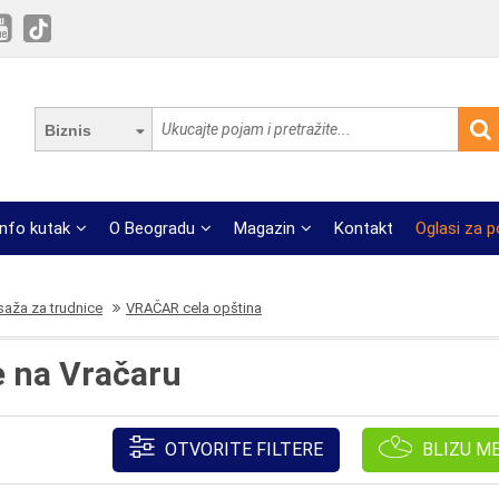
Biznis
Info kutak
O Beogradu
Magazin
Kontakt
Oglasi za 
aža za trudnice
VRAČAR cela opština
e na Vračaru
OTVORITE FILTERE
BLIZU M