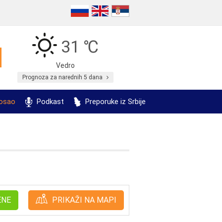
31 ℃
Vedro
Prognoza za narednih 5 dana
posao
Podkast
Preporuke iz Srbije
ENE
PRIKAŽI NA MAPI