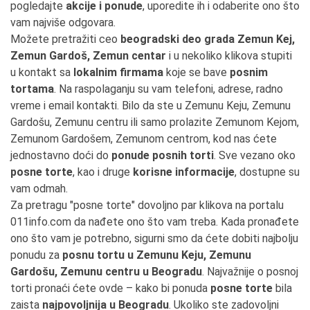
pogledajte
akcije i ponude
, uporedite ih i odaberite ono što
vam najviše odgovara.
Možete pretražiti ceo
beogradski deo grada Zemun Kej,
Zemun Gardoš, Zemun centar
i u nekoliko klikova stupiti
u kontakt sa
lokalnim firmama
koje se bave
posnim
tortama
. Na raspolaganju su vam telefoni, adrese, radno
vreme i email kontakti. Bilo da ste u Zemunu Keju, Zemunu
Gardošu, Zemunu centru ili samo prolazite Zemunom Kejom,
Zemunom Gardošem, Zemunom centrom, kod nas ćete
jednostavno doći do
ponude posnih torti
. Sve vezano oko
posne torte
, kao i druge
korisne informacije
, dostupne su
vam odmah.
Za pretragu "posne torte" dovoljno par klikova na portalu
011info.com da nađete ono što vam treba. Kada pronađete
ono što vam je potrebno, sigurni smo da ćete dobiti najbolju
ponudu za
posnu tortu u Zemunu Keju, Zemunu
Gardošu, Zemunu centru u Beogradu
. Najvažnije o posnoj
torti pronaći ćete ovde – kako bi ponuda
posne torte
bila
zaista
najpovoljnija u Beogradu
. Ukoliko ste zadovoljni