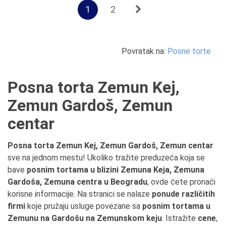
1
2
Povratak na:
Posne torte
Posna torta Zemun Kej,
Zemun Gardoš, Zemun
centar
Posna torta Zemun Kej, Zemun Gardoš, Zemun centar
sve na jednom mestu! Ukoliko tražite preduzeća koja se
bave
posnim tortama u blizini Zemuna Keja, Zemuna
Gardoša, Zemuna centra u Beogradu
, ovde ćete pronaći
korisne informacije. Na stranici se nalaze
ponude različitih
firmi
koje pružaju usluge povezane sa
posnim tortama u
Zemunu na Gardošu na Zemunskom keju
. Istražite
cene
,