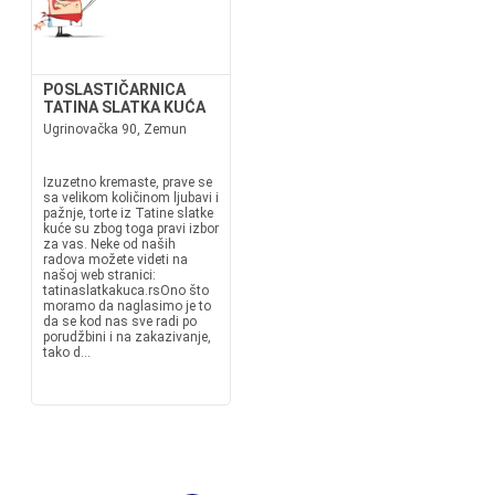
POSLASTIČARNICA
TATINA SLATKA KUĆA
Ugrinovačka 90, Zemun
Izuzetno kremaste, prave se
sa velikom količinom ljubavi i
pažnje, torte iz Tatine slatke
kuće su zbog toga pravi izbor
za vas. Neke od naših
radova možete videti na
našoj web stranici:
tatinaslatkakuca.rsOno što
moramo da naglasimo je to
da se kod nas sve radi po
porudžbini i na zakazivanje,
tako d...