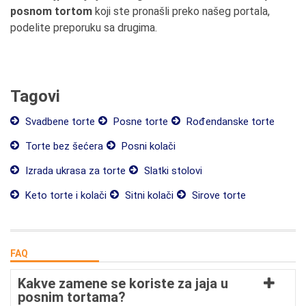
posnom tortom
koji ste pronašli preko našeg portala,
podelite preporuku sa drugima.
Tagovi
Svadbene torte
Posne torte
Rođendanske torte
Torte bez šećera
Posni kolači
Izrada ukrasa za torte
Slatki stolovi
Keto torte i kolači
Sitni kolači
Sirove torte
FAQ
Kakve zamene se koriste za jaja u
posnim tortama?