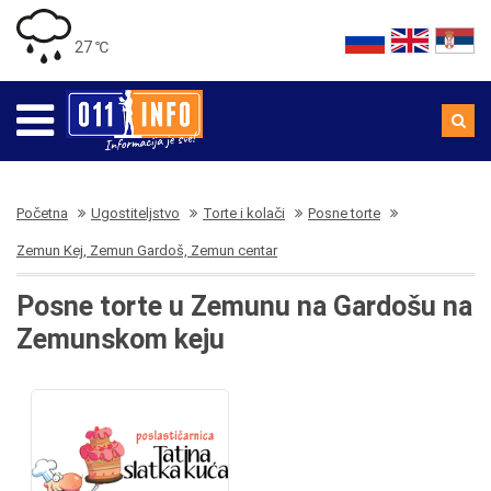
27 ℃
Početna
Ugostiteljstvo
Torte i kolači
Posne torte
Zemun Kej, Zemun Gardoš, Zemun centar
Posne torte u Zemunu na Gardošu na
Zemunskom keju