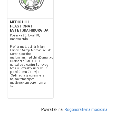
MEDIC HILL -
PLASTIČNA I
ESTETSKA HIRURGIJA
Požeška 80, lokal 18,
Banovo brdo
Prof.dr med. sci. dr Milan
Filipović &amp; Mr med.sci. dr
Goran Gaćešae-
mail:milan.medichill@gmail.com, goran.medichill@gmail.com
Ordinacija “MEDIC HILL”
nalazi se u centru Banovog
brda u Požeškoj ulici br 80
pored Doma Zdravlja.
Ordinacija je opremljena
najsavremenijom
medicinskom opremom u
sk...
Povratak na:
Regenerativna medicina