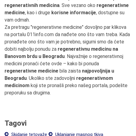
regenerativnih medicina
. Sve vezano oko
regenerativne
medicine
, kao i druge
korisne informacije
, dostupne su
vam odmah.
Za pretragu "regenerativne medicine" dovoljno par klikova
na portalu 011info.com da nađete ono što vam treba. Kada
pronađete ono što vam je potrebno, sigurni smo da ćete
dobiti najbolju ponudu za
regenerativnu medicinu na
Banovom brdu u Beogradu
. Najvažnije o regenerativnoj
medicini pronaći ćete ovde – kako bi ponuda
regenerativne medicine
bila zaista
najpovoljnija u
Beogradu
. Ukoliko ste zadovoljni
regenerativnom
medicinom
koji ste pronašli preko našeg portala, podelite
preporuku sa drugima.
Tagovi
Skidanje tetovaže
Uklanjanje masnog tkiva