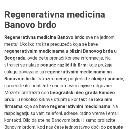
Regenerativna medicina
Banovo brdo
Regenerativna medicina Banovo brdo
sve na jednom
mestu! Ukoliko tražite preduzeća koja se bave
regenerativnim medicinama u blizini Banovog brda u
Beogradu
, ovde ćete pronaći korisne informacije. Na
stranici se nalaze
ponude različitih firmi
koje pružaju
usluge povezane sa
regenerativnim medicinama na
Banovom brdu
. Istražite
cene
, pogledajte
akcije i ponude
,
uporedite ih i odaberite ono što vam najviše odgovara.
Možete pretražiti ceo
beogradski deo grada Banovo
brdo
i u nekoliko klikova stupiti u kontakt sa
lokalnim
firmama
koje se bave
regenerativnim medicinama
. Na
raspolaganju su vam telefoni, adrese, radno vreme i email
kontakti. Bilo da ste na Banovom brdu ili samo prolazite
Banovim brdom, kod nas ćete jednostavno doći do
ponude