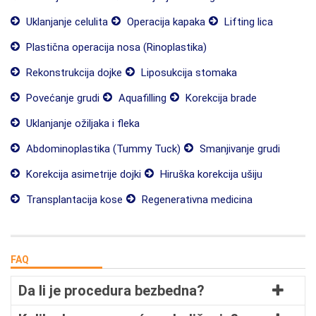
Uklanjanje celulita
Operacija kapaka
Lifting lica
Plastična operacija nosa (Rinoplastika)
Rekonstrukcija dojke
Liposukcija stomaka
Povećanje grudi
Aquafilling
Korekcija brade
Uklanjanje ožiljaka i fleka
Abdominoplastika (Tummy Tuck)
Smanjivanje grudi
Korekcija asimetrije dojki
Hiruška korekcija ušiju
Transplantacija kose
Regenerativna medicina
FAQ
Da li je procedura bezbedna?