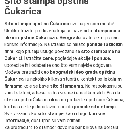
Sito štampa opština
Čukarica
Sito štampa opština Čukarica
sve na jednom mestu!
Ukoliko tražite preduzeća koja se bave
sito štampama u
blizini opštine Čukarica u Beogradu
, ovde ćete pronaći
korisne informacije. Na stranici se nalaze
ponude različitih
firmi
koje pružaju usluge povezane sa
sito štampama na
Čukarici
. Istražite
cene
, pogledajte
akcije i ponude
,
uporedite ih i odaberite ono što vam najviše odgovara.
Možete pretražiti ceo
beogradski deo grada opštinu
Čukarica
i u nekoliko klikova stupiti u kontakt sa
lokalnim
firmama
koje se bave
sito štampama
. Na raspolaganju su
vam telefoni, adrese, radno vreme i email kontakti. Bilo da
ste na opštini Čukarica ili samo prolazite opštinom Čukarica,
kod nas ćete jednostavno doći do
ponude sito štampi
.
Sve vezano oko
sito štampe
, kao i druge
korisne
informacije
, dostupne su vam odmah.
Za pretragu "sito štampe" dovoljno par klikova na portalu