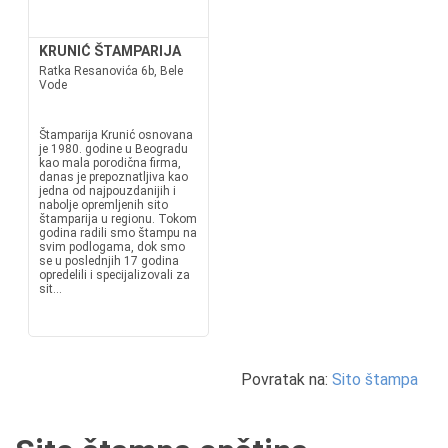
KRUNIĆ ŠTAMPARIJA
Ratka Resanovića 6b, Bele
Vode
Štamparija Krunić osnovana
je 1980. godine u Beogradu
kao mala porodična firma,
danas je prepoznatljiva kao
jedna od najpouzdanijih i
nabolje opremljenih sito
štamparija u regionu. Tokom
godina radili smo štampu na
svim podlogama, dok smo
se u poslednjih 17 godina
opredelili i specijalizovali za
sit...
Povratak na:
Sito štampa