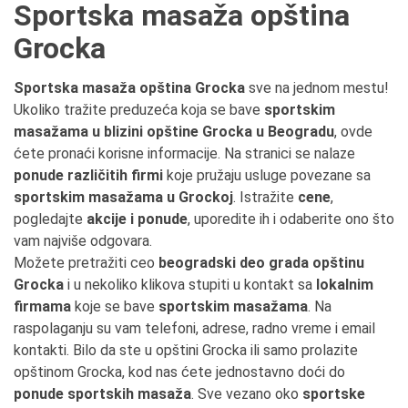
Sportska masaža opština
Grocka
Sportska masaža opština Grocka
sve na jednom mestu!
Ukoliko tražite preduzeća koja se bave
sportskim
masažama u blizini opštine Grocka u Beogradu
, ovde
ćete pronaći korisne informacije. Na stranici se nalaze
ponude različitih firmi
koje pružaju usluge povezane sa
sportskim masažama u Grockoj
. Istražite
cene
,
pogledajte
akcije i ponude
, uporedite ih i odaberite ono što
vam najviše odgovara.
Možete pretražiti ceo
beogradski deo grada opštinu
Grocka
i u nekoliko klikova stupiti u kontakt sa
lokalnim
firmama
koje se bave
sportskim masažama
. Na
raspolaganju su vam telefoni, adrese, radno vreme i email
kontakti. Bilo da ste u opštini Grocka ili samo prolazite
opštinom Grocka, kod nas ćete jednostavno doći do
ponude sportskih masaža
. Sve vezano oko
sportske