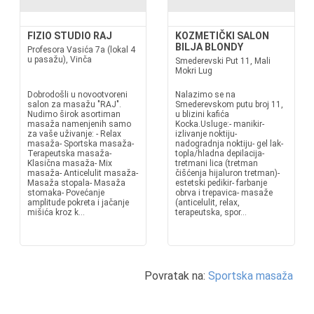
FIZIO STUDIO RAJ
KOZMETIČKI SALON
BILJA BLONDY
Profesora Vasića 7a (lokal 4
u pasažu), Vinča
Smederevski Put 11, Mali
Mokri Lug
Dobrodošli u novootvoreni
Nalazimo se na
salon za masažu "RAJ".
Smederevskom putu broj 11,
Nudimo širok asortiman
u blizini kafića
masaža namenjenih samo
Kocka.Usluge:- manikir-
za vaše uživanje: - Relax
izlivanje noktiju-
masaža- Sportska masaža-
nadogradnja noktiju- gel lak-
Terapeutska masaža-
topla/hladna depilacija-
Klasična masaža- Mix
tretmani lica (tretman
masaža- Anticelulit masaža-
čišćenja hijaluron tretman)-
Masaža stopala- Masaža
estetski pedikir- farbanje
stomaka- Povećanje
obrva i trepavica- masaže
amplitude pokreta i jačanje
(anticelulit, relax,
mišića kroz k...
terapeutska, spor...
Povratak na:
Sportska masaža