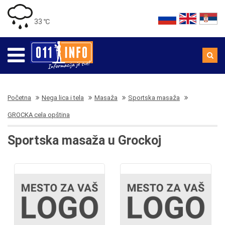
33 ℃
Početna
Nega lica i tela
Masaža
Sportska masaža
GROCKA cela opština
Sportska masaža u Grockoj