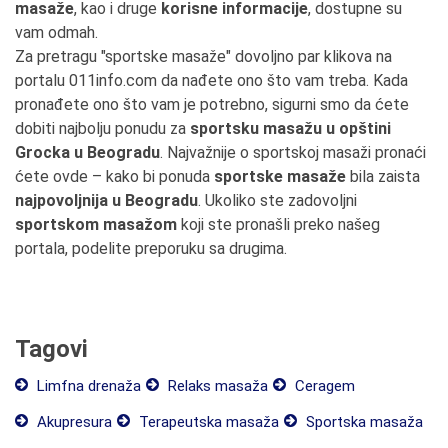
masaže
, kao i druge
korisne informacije
, dostupne su
vam odmah.
Za pretragu "sportske masaže" dovoljno par klikova na
portalu 011info.com da nađete ono što vam treba. Kada
pronađete ono što vam je potrebno, sigurni smo da ćete
dobiti najbolju ponudu za
sportsku masažu u opštini
Grocka u Beogradu
. Najvažnije o sportskoj masaži pronaći
ćete ovde – kako bi ponuda
sportske masaže
bila zaista
najpovoljnija u Beogradu
. Ukoliko ste zadovoljni
sportskom masažom
koji ste pronašli preko našeg
portala, podelite preporuku sa drugima.
Tagovi
Limfna drenaža
Relaks masaža
Ceragem
Akupresura
Terapeutska masaža
Sportska masaža