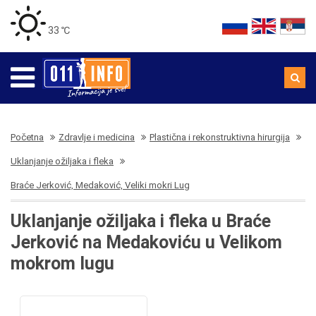
33 ℃
Početna
Zdravlje i medicina
Plastična i rekonstruktivna hirurgija
Uklanjanje ožiljaka i fleka
Braće Jerković, Medaković, Veliki mokri Lug
Uklanjanje ožiljaka i fleka u Braće
Jerković na Medakoviću u Velikom
mokrom lugu