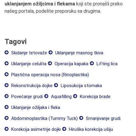
uklanjanjem ožiljcima i flekama
koji ste pronašli preko
našeg portala, podelite preporuku sa drugima.
Tagovi
Skidanje tetovaže
Uklanjanje masnog tkiva
Uklanjanje celulita
Operacija kapaka
Lifting lica
Plastična operacija nosa (Rinoplastika)
Rekonstrukcija dojke
Liposukcija stomaka
Povećanje grudi
Aquafilling
Korekcija brade
Uklanjanje ožiljaka i fleka
Abdominoplastika (Tummy Tuck)
Smanjivanje grudi
Korekcija asimetrije dojki
Hiruška korekcija ušiju