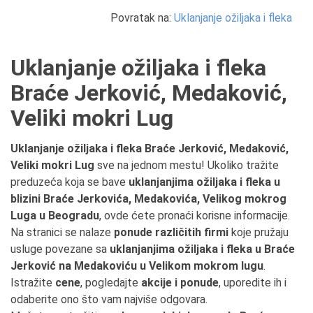
Povratak na:
Uklanjanje ožiljaka i fleka
Uklanjanje ožiljaka i fleka
Braće Jerković, Medaković,
Veliki mokri Lug
Uklanjanje ožiljaka i fleka Braće Jerković, Medaković,
Veliki mokri Lug
sve na jednom mestu! Ukoliko tražite
preduzeća koja se bave
uklanjanjima ožiljaka i fleka u
blizini Braće Jerkovića, Medakovića, Velikog mokrog
Luga u Beogradu
, ovde ćete pronaći korisne informacije.
Na stranici se nalaze
ponude različitih firmi
koje pružaju
usluge povezane sa
uklanjanjima ožiljaka i fleka u Braće
Jerković na Medakoviću u Velikom mokrom lugu
.
Istražite
cene
, pogledajte
akcije i ponude
, uporedite ih i
odaberite ono što vam najviše odgovara.