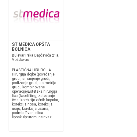
ST MEDICA OPŠTA
BOLNICA
Bulevar Peka Dapčevića 21a,
Voždovac
PLASTIČNA HIRURGIJA
Hirurgija dojke (povećanje
grudi, smanjenje grudi,
podizanje grudi, asimetrija
grudi, kombinovane
operacije)Estetska hirurgija
lica (facelifting, zatezanje
čela, korekcija očnih kapaka,
korekcija nosa, korekcija
ušiju, korekcija usana,
podmlađivanje lica
liposkulpturom, neinvazi...