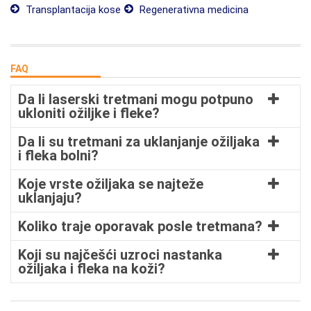
Transplantacija kose
Regenerativna medicina
FAQ
Da li laserski tretmani mogu potpuno
ukloniti ožiljke i fleke?
Da li su tretmani za uklanjanje ožiljaka
i fleka bolni?
Koje vrste ožiljaka se najteže
uklanjaju?
Koliko traje oporavak posle tretmana?
Koji su najčešći uzroci nastanka
ožiljaka i fleka na koži?