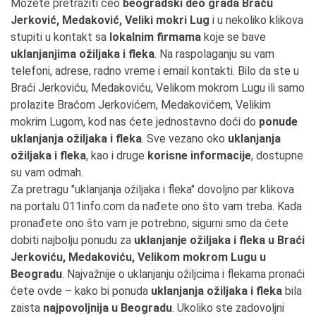
Možete pretražiti ceo
beogradski deo grada Braću
Jerković, Medaković, Veliki mokri Lug
i u nekoliko klikova
stupiti u kontakt sa
lokalnim firmama
koje se bave
uklanjanjima ožiljaka i fleka
. Na raspolaganju su vam
telefoni, adrese, radno vreme i email kontakti. Bilo da ste u
Braći Jerkoviću, Medakoviću, Velikom mokrom Lugu ili samo
prolazite Braćom Jerkovićem, Medakovićem, Velikim
mokrim Lugom, kod nas ćete jednostavno doći do
ponude
uklanjanja ožiljaka i fleka
. Sve vezano oko
uklanjanja
ožiljaka i fleka
, kao i druge
korisne informacije
, dostupne
su vam odmah.
Za pretragu "uklanjanja ožiljaka i fleka" dovoljno par klikova
na portalu 011info.com da nađete ono što vam treba. Kada
pronađete ono što vam je potrebno, sigurni smo da ćete
dobiti najbolju ponudu za
uklanjanje ožiljaka i fleka u Braći
Jerkoviću, Medakoviću, Velikom mokrom Lugu u
Beogradu
. Najvažnije o uklanjanju ožiljcima i flekama pronaći
ćete ovde – kako bi ponuda
uklanjanja ožiljaka i fleka
bila
zaista
najpovoljnija u Beogradu
. Ukoliko ste zadovoljni