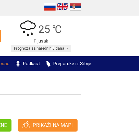
25 ℃
Pljusak
Prognoza za narednih 5 dana
posao
Podkast
Preporuke iz Srbije
ENE
PRIKAŽI NA MAPI