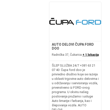
AUTO DELOVI ČUPA FORD
DOO
Radnička 37, Čukarica
+ 1 lokacija
ŠLEP SLUŽBA 24/7 +381 63 21
07 40 Čupa ford doo je
privredno društvo koje se razvija
u oblasti trgovine auto delovima i
u održavanju i servisiranju vozila,
prvenstveno iz FORD-ovog
programa. U okviru našeg
poslovanja pružamo i usluge
Auto limarije i farbanja, kao i
šlepovanja vozila. AUTO
DELOVI...