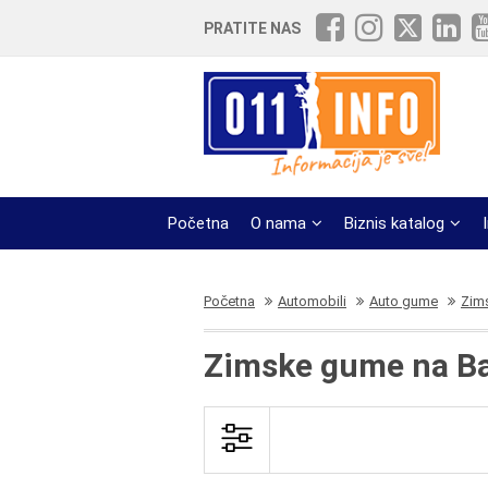
PRATITE NAS
Početna
O nama
Biznis katalog
Početna
Automobili
Auto gume
Zim
Zimske gume na B