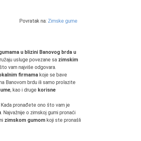
Povratak na:
Zimske gume
gumama u blizini Banovog brda u
ružaju usluge povezane sa
zimskim
o što vam najviše odgovara.
okalnim firmama
koje se bave
 na Banovom brdu ili samo prolazite
gume
, kao i druge
korisne
. Kada pronađete ono što vam je
u
. Najvažnije o zimskoj gumi pronaći
jni
zimskom gumom
koji ste pronašli