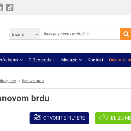
Biznis
Info kutak
O Beogradu
Magazin
Kontakt
Oglasi za 
ske gume
Banovo brdo
anovom brdu
OTVORITE FILTERE
BLIZU M