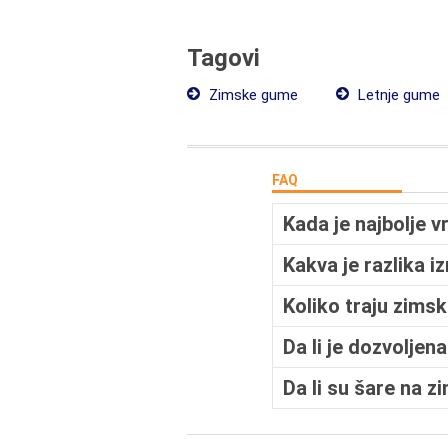
Tagovi
Zimske gume
Letnje gume
FAQ
Kada je najbolje
Kakva je razlika i
Koliko traju zims
Da li je dozvolje
Da li su šare na