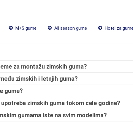
M+S gume
All season gume
Hotel za gum
 vreme za montažu zimskih guma?
zmeđu zimskih i letnjih guma?
ke gume?
na upotreba zimskih guma tokom cele godine?
 zimskim gumama iste na svim modelima?