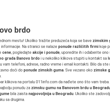
ovo brdo
ednom mestu! Ukoliko tražite preduzeća koja se bave
zimskim 
 informacije. Na stranici se nalaze
ponude različitih firmi
koje p
te
cene
, pogledajte
akcije i ponude
, uporedite ih i odaberite on
eo grada Banovo brdo
i u nekoliko klikova stupiti u kontakt sa
l
su vam telefoni, adrese, radno vreme i email kontakti. Bilo da ste
tavno doći do
ponude zimskih guma
. Sve vezano oko
zimske 
.
par klikova na portalu 011info.com da nađete ono što vam treba
 najbolju ponudu za
zimsku gumu na Banovom brdu u Beograd
 gume
bila zaista
najpovoljnija u Beogradu
. Ukoliko ste zadovol
uku sa drugima.