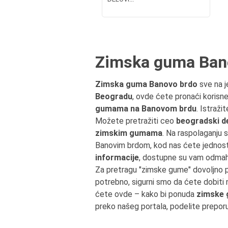
Zimska guma Ban
Zimska guma Banovo brdo
sve na j
Beogradu
, ovde ćete pronaći korisne
gumama na Banovom brdu
. Istraži
Možete pretražiti ceo
beogradski d
zimskim gumama
. Na raspolaganju 
Banovim brdom, kod nas ćete jednos
informacije
, dostupne su vam odmah
Za pretragu "zimske gume" dovoljno 
potrebno, sigurni smo da ćete dobiti
ćete ovde – kako bi ponuda
zimske
preko našeg portala, podelite prepor