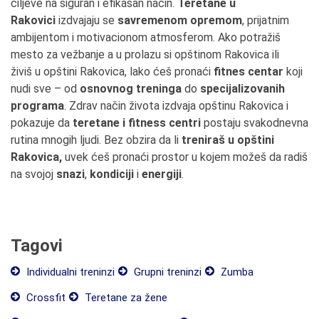
ciljeve na siguran i efikasan način.
Teretane u
Rakovici
izdvajaju se
savremenom opremom
, prijatnim
ambijentom i motivacionom atmosferom. Ako potražiš
mesto za vežbanje a u prolazu si opštinom Rakovica ili
živiš u opštini Rakovica, lako ćeš pronaći
fitnes centar
koji
nudi sve – od
osnovnog treninga
do
specijalizovanih
programa
. Zdrav način života izdvaja opštinu Rakovica i
pokazuje da
teretane i fitness centri
postaju svakodnevna
rutina mnogih ljudi. Bez obzira da li
treniraš u opštini
Rakovica,
uvek ćeš pronaći prostor u kojem možeš da radiš
na svojoj
snazi
,
kondiciji
i
energiji
.
Tagovi
Individualni treninzi
Grupni treninzi
Zumba
Crossfit
Teretane za žene