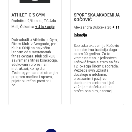
ATHLETIC'S GYM
SPORTSKA AKADEMIJA
KOČOVIĆ
Radnička 9/II sprat, TC Ada
Mall, Čukarica
+ 4 lokacije
Aleksandra Dubčeka 20
+ 11
lokacija
Dobrodošli u Athletic 's Gym,
Fitnes Klub iz Beograda, prvi
Sportska akademija Kočović
Klub u Srbiji sa najvećim
iza sebe ima tradiciju dugu
lancem od 5 savremenih
skoro 30 godina. Za to
fitnes centara. Klub odlikuju
vreme nastao je jedinstveni
savremena fitnes koncepcija,
Kočović fitnes sistem sa čak
edukovani i profesinalni
12 lokacija širom Beograda.
instruktori, kompletan
Vežbače svih uzrasta
Technogym cardio i strength
dočekuju u udobnim,
program mašina i sprava,
prostranim i pažljivo
prijatno uređeni prostori i
planiranim centrima. I još
odl...
važnije – dočekuju ih sa
profesionalnim, nasmej...