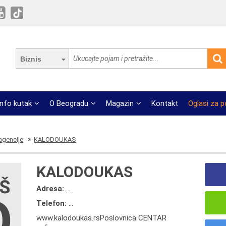
Biznis
Info kutak
O Beogradu
Magazin
Kontakt
Oglasi za 
 agencije
KALODOUKAS
KALODOUKAS
Adresa:
...
Telefon:
...
www.kalodoukas.rsPoslovnica CENTAR