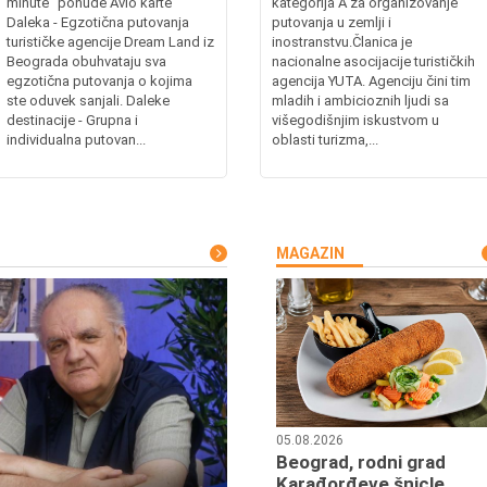
minute" ponude Avio karte
kategorija A za organizovanje
Daleka - Egzotična putovanja
putovanja u zemlji i
turističke agencije Dream Land iz
inostranstvu.Članica je
Beograda obuhvataju sva
nacionalne asocijacije turističkih
egzotična putovanja o kojima
agencija YUTA. Agenciju čini tim
ste oduvek sanjali. Daleke
mladih i ambicioznih ljudi sa
destinacije - Grupna i
višegodišnjim iskustvom u
individualna putovan...
oblasti turizma,...
MAGAZIN
05.08.2026
Beograd, rodni grad
Karađorđeve šnicle