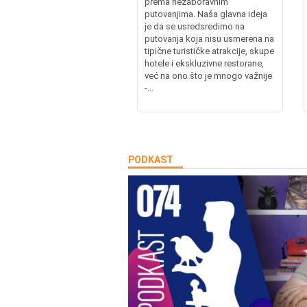
prema nezaboravnim
putovanjima. Naša glavna ideja
je da se usredsredimo na
putovanja koja nisu usmerena na
tipične turističke atrakcije, skupe
hotele i ekskluzivne restorane,
već na ono što je mnogo važnije
-...
PODKAST