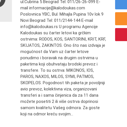
ul.Čubrina 5 Beograd Tel: 011/26-26-099 E-
mail informacije@kalodoukas.com
Poslovnica YBC, Bul. Mihajla Pupina 10v lok 9
Novi Beograd Tel: 011/2144-144 E-mail
info@kalodoukas.rs U programu Agencije
Kalodoukas su čarter letovi ka grčkim
ostrvima: RODOS, KOS, SANTORINI, KRIT, KRF,
SKIJATOS, ZAKINTOS. Ono što nas izdvaja je
mogućnost da Vam uz čarter letove
ponudimo i boravak na drugim ostrvima u
paketima koji obuhvataju brodski prevoz i
transfere. To su ostrva: MIKONOS, IOS,
PAROS, NAXOS, MILOS, SYMI, PATMOS,
SKOPELOS. Pogodnost tih paketa je povoljniji
avio prevoz, kolektivna viza, organizovani
transferi a i sama činjenica da za 11 dana
možete posetiti 2 ili više ostrva doprinosi
samom kvalitetu Vašeg odmora. Za goste
koji na odmor kreću svojim...