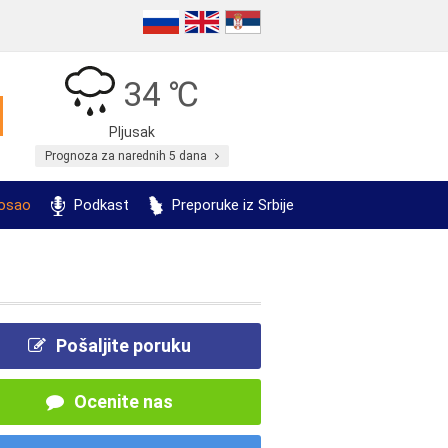
34 ℃
Pljusak
Prognoza za narednih 5 dana
posao
Podkast
Preporuke iz Srbije
Pošaljite poruku
Ocenite nas