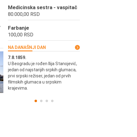
Medicinska sestra - vaspitač
80.000,00 RSD
,
Farbanje
100,00 RSD
NA DANAŠNJI DAN
7.8.1859.
7.8.1855.
U Beogradu je rođen Ilija Stanojević,
U Beogradu je rođen Svetisla
jedan od najstarijih srpkih glumaca,
Dinulović, pozorišni glumac i r
prvi srpski režiser, jedan od prvih
filmskih glumaca u srpskim
krajevima.