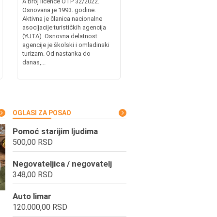
A broj licence OTP 32/2022.
Osnovana je 1993. godine.
Aktivna je članica nacionalne
asocijacije turističkih agencija
(YUTA). Osnovna delatnost
agencije je školski i omladinski
turizam. Od nastanka do
danas,...
OGLASI ZA POSAO
Pomoć starijim ljudima
500,00 RSD
Negovateljica / negovatelj
348,00 RSD
Auto limar
120.000,00 RSD