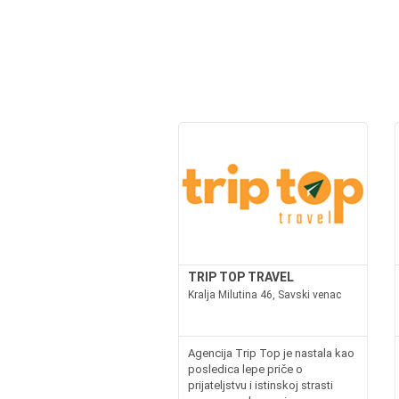
TRIP TOP TRAVEL
Kralja Milutina 46, Savski venac
Agencija Trip Top je nastala kao
posledica lepe priče o
prijateljstvu i istinskoj strasti