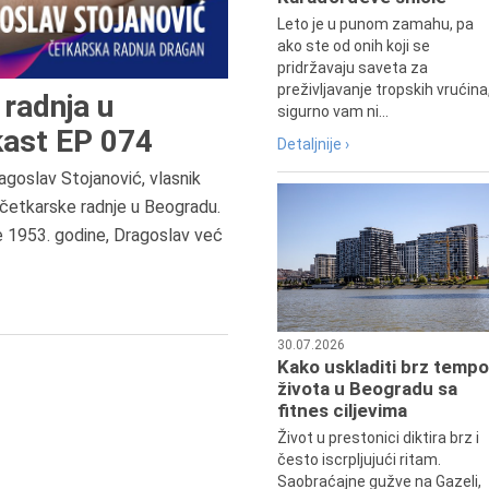
Leto je u punom zamahu, pa
ako ste od onih koji se
pridržavaju saveta za
preživljavanje tropskih vrućina
radnja u
sigurno vam ni...
ast EP 074
Detaljnije ›
agoslav Stojanović, vlasnik
7.8.2015.
četkarske radnje u Beogradu.
Preminula je Đurđija Cvetić,
e 1953. godine, Dragoslav već
pozorišna, filmska i TV glumica.
30.07.2026
Kako uskladiti brz tempo
života u Beogradu sa
fitnes ciljevima
Život u prestonici diktira brz i
često iscrpljujući ritam.
Saobraćajne gužve na Gazeli,