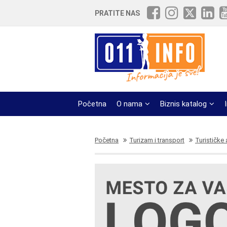
PRATITE NAS
Početna
O nama
Biznis katalog
Početna
Turizam i transport
Turističke