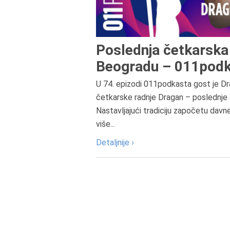
Poslednja četkarska 
Beogradu – 011podk
U 74. epizodi 011podkasta gost je Dr
četkarske radnje Dragan – poslednje 
Nastavljajući tradiciju započetu davn
više...
Detaljnije ›