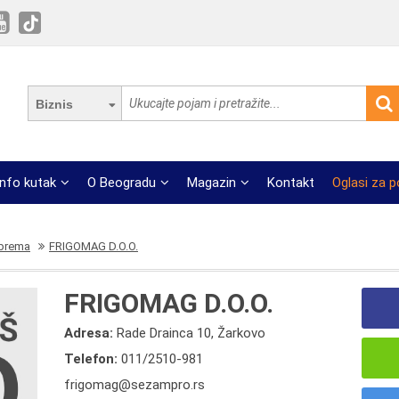
Biznis
Info kutak
O Beogradu
Magazin
Kontakt
Oglasi za 
oprema
FRIGOMAG D.O.O.
FRIGOMAG D.O.O.
Adresa:
Rade Drainca 10, Žarkovo
Telefon:
011/2510-981
frigomag@sezampro.rs