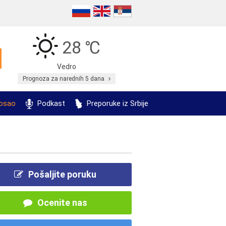
28 ℃
Vedro
Prognoza za narednih 5 dana
posao
Podkast
Preporuke iz Srbije
Pošaljite poruku
Ocenite nas