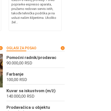
popravke espresso aparata,
pružamo redovan servis istih,
takođe tehnička podrška je na
usluzi našim klijentima. Ukoliko
žel...
OGLASI ZA POSAO
Pomoćni radnik/prodavac
90.000,00 RSD
Farbanje
100,00 RSD
Kuvar sa iskustvom (m/ž)
140.000,00 RSD
Prodavačica u objektu