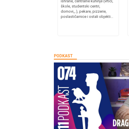
ishrane, centralne kuhinje (vrtići,
škole, studentski centri,
domovi,,.), pekare, pizzerie,
poslastičarnice i ostali objekti...
PODKAST