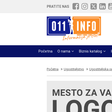
PRATITE NAS
Početna
O nama
Biznis katalog
Početna
Ugostiteljstvo
Ugostiteljska 