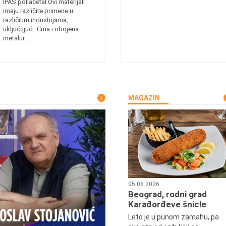
IPAS poliacetal Ovi materijali
imaju različite primene u
različitim industrijama,
uključujući: Crna i obojena
metalur...
MAGAZIN
05.08.2026
Beograd, rodni grad
Karađorđeve šnicle
Leto je u punom zamahu, pa