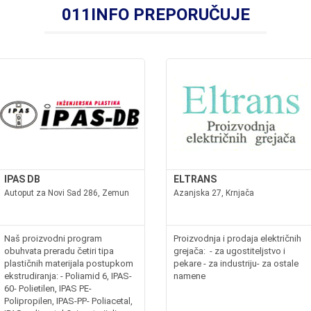
011INFO PREPORUČUJE
IPAS DB
ELTRANS
Autoput za Novi Sad 286, Zemun
Azanjska 27, Krnjača
Naš proizvodni program
Proizvodnja i prodaja električnih
obuhvata preradu četiri tipa
grejača: - za ugostiteljstvo i
plastičnih materijala postupkom
pekare - za industriju- za ostale
ekstrudiranja: - Poliamid 6, IPAS-
namene
60- Polietilen, IPAS PE-
Polipropilen, IPAS-PP- Poliacetal,