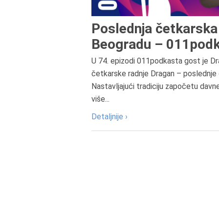
Poslednja četkarska 
Beogradu – 011podk
U 74. epizodi 011podkasta gost je Dr
četkarske radnje Dragan – poslednje 
Nastavljajući tradiciju započetu davn
više...
Detaljnije ›