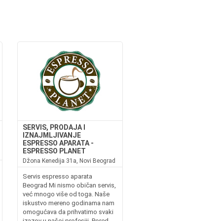
SERVIS, PRODAJA I
IZNAJMLJIVANJE
ESPRESSO APARATA -
ESPRESSO PLANET
Džona Kenedija 31a, Novi Beograd
Servis espresso aparata
Beograd Mi nismo običan servis,
već mnogo više od toga. Naše
iskustvo mereno godinama nam
omogućava da prihvatimo svaki
izazov u našoj profesiji. Pored