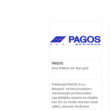
PAGOS
Knez Miletina 44, Stari grad
Preduzeće PAGOS d.o.o.
Beograd- se bavi prodajom i
servisiranjem profesionalne
ugostiteljske opreme za objekte
kao što su: hoteli, restorani (mali-
veliki), restorani društvene