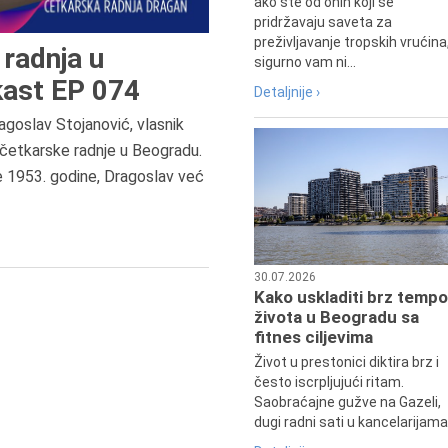
ako ste od onih koji se
pridržavaju saveta za
preživljavanje tropskih vrućina
radnja u
sigurno vam ni...
ast EP 074
Detaljnije ›
agoslav Stojanović, vlasnik
četkarske radnje u Beogradu.
6.8.2013.
e 1953. godine, Dragoslav već
Preminula je Zorka Boljanović,
vazduhoplovni inženjer, predsedn
Udruženja žena pilota Jugoslavij
30.07.2026
Kako uskladiti brz tempo
života u Beogradu sa
fitnes ciljevima
Život u prestonici diktira brz i
često iscrpljujući ritam.
Saobraćajne gužve na Gazeli,
dugi radni sati u kancelarijama.