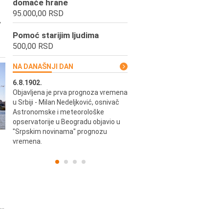
domaće hrane
95.000,00 RSD
,
Pomoć starijim ljudima
500,00 RSD
NA DANAŠNJI DAN
6.8.1902.
6.8.2004.
Objavljena je prva prognoza vremena
Odigrana je košarkaška prijat
ik
u Srbiji - Milan Nedeljković, osnivač
utakmica između SCG i SAD 
e.
Astronomske i meteorološke
Beogradskoj Areni.
opservatorije u Beogradu objavio u
"Srpskim novinama" prognozu
vremena.
..