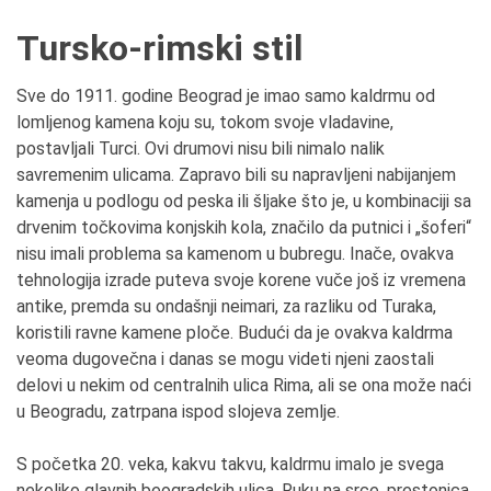
Tursko-rimski stil
Sve do 1911. godine Beograd je imao samo kaldrmu od
lomljenog kamena koju su, tokom svoje vladavine,
postavljali Turci. Ovi drumovi nisu bili nimalo nalik
savremenim ulicama. Zapravo bili su napravljeni nabijanjem
kamenja u podlogu od peska ili šljake što je, u kombinaciji sa
drvenim točkovima konjskih kola, značilo da putnici i „šoferi“
nisu imali problema sa kamenom u bubregu. Inače, ovakva
tehnologija izrade puteva svoje korene vuče još iz vremena
antike, premda su ondašnji neimari, za razliku od Turaka,
koristili ravne kamene ploče. Budući da je ovakva kaldrma
veoma dugovečna i danas se mogu videti njeni zaostali
delovi u nekim od centralnih ulica Rima, ali se ona može naći
u Beogradu, zatrpana ispod slojeva zemlje.
S početka 20. veka, kakvu takvu, kaldrmu imalo je svega
nekoliko glavnih beogradskih ulica. Ruku na srce, prestonica