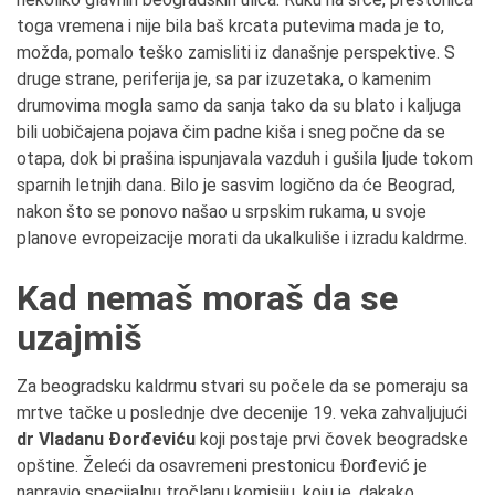
toga vremena i nije bila baš krcata putevima mada je to,
možda, pomalo teško zamisliti iz današnje perspektive. S
druge strane, periferija je, sa par izuzetaka, o kamenim
drumovima mogla samo da sanja tako da su blato i kaljuga
bili uobičajena pojava čim padne kiša i sneg počne da se
otapa, dok bi prašina ispunjavala vazduh i gušila ljude tokom
sparnih letnjih dana. Bilo je sasvim logično da će Beograd,
nakon što se ponovo našao u srpskim rukama, u svoje
planove evropeizacije morati da ukalkuliše i izradu kaldrme.
Kad nemaš moraš da se
uzajmiš
Za beogradsku kaldrmu stvari su počele da se pomeraju sa
mrtve tačke u poslednje dve decenije 19. veka zahvaljujući
dr Vladanu Đorđeviću
koji postaje prvi čovek beogradske
opštine. Želeći da osavremeni prestonicu Đorđević je
napravio specijalnu tročlanu komisiju, koju je, dakako,