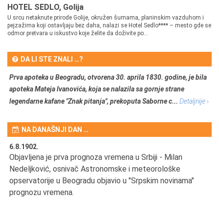
HOTEL SEDLO, Golija
U srcu netaknute prirode Golije, okružen šumama, planinskim vazduhom i
pejzažima koji ostavljaju bez daha, nalazi se Hotel Sedlo**** – mesto gde se
odmor pretvara u iskustvo koje želite da doživite po...
DA LI STE ZNALI …?
Prva apoteka u Beogradu, otvorena 30. aprila 1830. godine, je bila
apoteka Mateja Ivanovića, koja se nalazila sa gornje strane
legendarne kafane "Znak pitanja", prekoputa Saborne c...
Detaljnije ›
NA DANAŠNJI DAN …
6.8.1902.
6.
Objavljena je prva prognoza vremena u Srbiji - Milan
Od
Nedeljković, osnivač Astronomske i meteorološke
SA
opservatorije u Beogradu objavio u "Srpskim novinama"
prognozu vremena.