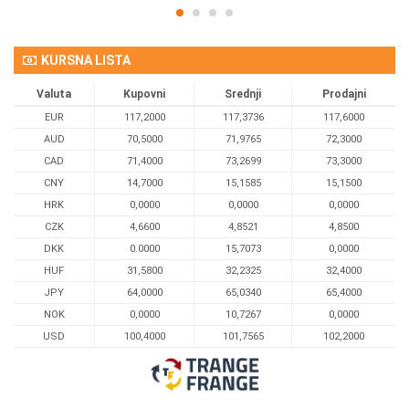
KURSNA LISTA
Valuta
Kupovni
Srednji
Prodajni
EUR
117,2000
117,3736
117,6000
AUD
70,5000
71,9765
72,3000
CAD
71,4000
73,2699
73,3000
CNY
14,7000
15,1585
15,1500
HRK
0,0000
0,0000
0,0000
CZK
4,6600
4,8521
4,8500
DKK
0.0000
15,7073
0,0000
HUF
31,5800
32,2325
32,4000
JPY
64,0000
65,0340
65,4000
NOK
0,0000
10,7267
0,0000
USD
100,4000
101,7565
102,2000