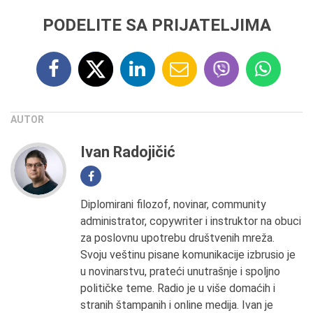
PODELITE SA PRIJATELJIMA
AUTOR
Ivan Radojičić
Diplomirani filozof, novinar, community
administrator, copywriter i instruktor na obuci
za poslovnu upotrebu društvenih mreža.
Svoju veštinu pisane komunikacije izbrusio je
u novinarstvu, prateći unutrašnje i spoljno
političke teme. Radio je u više domaćih i
stranih štampanih i online medija. Ivan je