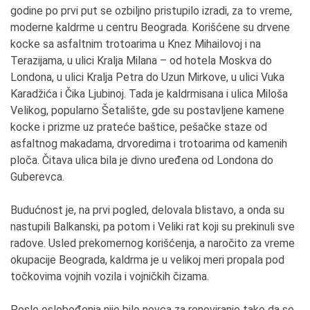
godine po prvi put se ozbiljno pristupilo izradi, za to vreme,
moderne kaldrme u centru Beograda. Korišćene su drvene
kocke sa asfaltnim trotoarima u Knez Mihailovoj i na
Terazijama, u ulici Kralja Milana – od hotela Moskva do
Londona, u ulici Kralja Petra do Uzun Mirkove, u ulici Vuka
Karadžića i Čika Ljubinoj. Tada je kaldrmisana i ulica Miloša
Velikog, popularno Šetalište, gde su postavljene kamene
kocke i prizme uz prateće baštice, pešačke staze od
asfaltnog makadama, drvoredima i trotoarima od kamenih
ploča. Čitava ulica bila je divno uređena od Londona do
Guberevca.
Budućnost je, na prvi pogled, delovala blistavo, a onda su
nastupili Balkanski, pa potom i Veliki rat koji su prekinuli sve
radove. Usled prekomernog korišćenja, a naročito za vreme
okupacije Beograda, kaldrma je u velikoj meri propala pod
točkovima vojnih vozila i vojničkih čizama.
Posle oslobođenja nije bilo novca za renoviranje tako da se