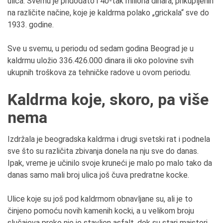
ulica. Svemu je pridodato i 40-tak miliona dinara, prikupljenih
na različite načine, koje je kaldrma polako „grickala“ sve do
1933. godine.
Sve u svemu, u periodu od sedam godina Beograd je u
kaldrmu uložio 336.426.000 dinara ili oko polovine svih
ukupnih troškova za tehničke radove u ovom periodu.
Kaldrma koje, skoro, pa više
nema
Izdržala je beogradska kaldrma i drugi svetski rat i podnela
sve što su različita zbivanja donela na nju sve do danas.
Ipak, vreme je učinilo svoje kruneći je malo po malo tako da
danas samo mali broj ulica još čuva predratne kocke.
Ulice koje su još pod kaldrmom obnavljane su, ali je to
činjeno pomoću novih kamenih kocki, a u velikom broju
slučajeva preko nje je stavljen asfalt, dok su stari majstori