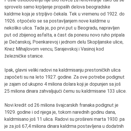
sprovelo samo krpljenje propalih delova beogradske
kaldrme koja je strpljivo čekala. Tek u vremenu od 1922. do
1926. otpočelo se sa postavljanjem nove kaldrme u
nekoliko ulica. Tada je, po prvi put u Beogradu, napravljen
put od zbijenog asfalta, a čast da ponesu novo ruho pripala
je Dečanskoj, Poenkarevoj i jednom delu Skopljanske ulice,
Knez Mihajlovom vencu, Sarajevskoj i Vasinoj kod
železničke stanice.
Ipak, glavni veliki radovi na kaldrmisanju prestoničkih ulica
započeti su na leto 1927. godine. Za ove potrebe podignut
je zajam od ukupno 4 miliona dolara koji je dopunjen sa još
25 miliona dinara zahvaljujući čemu su kaldrmisane 133 ulice.
Novi kredit od 26 miliona švajcarskih franaka podignut je
1929. godine i od njega je, tokom narednih godinu dana,
kaldrmisano još 11 ulica. Radovi su prošireni marta 1930. pa
je za još 67,4 miliona dinara kaldrma postavljena u dodatnih