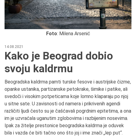
Foto
: Milena Arsenić
14.08.2021
Kako je Beograd dobio
svoju kaldrmu
Beogradska kaldrma pamti turske fesove i austrijske čizme,
opanke ustanika, partizanske petokrake, šimike i patike, ali
svedoči i visokim potpeticama koje lomno klaparaju po njoj
u sitne sate. U zavisnosti od namera i prikrivenih agendi
različiti ljudi često su je čašćavali pogrdnim epitetima, a ona
im je uzvraćala uganutim zglobovima i razbijenim nosevima.
Ipak za žitelje prestonice beogradska kaldrma je oduvek
bila i vazda će biti tačno ono što joj i ime znači „lep put“.