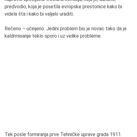
predvodio, koja je posetila evropske prestonice kako bi
videla šta i kako bi valjalo uraditi.
Rečeno – učinjeno. Jedini problem bio je novac tako da je
kaldrmisanje teklo sporo i uz velike probleme.
Tek posle formiranja prve Tehničke uprave grada 1911.