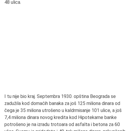
48 ulica.
I tu nije bio kraj. Septembra 1930. opština Beograda se
zadužila kod domaćih banaka za još 125 miliona dinara od
čega je 35 miliona utrošeno u kaldrmisanje 101 ulice, a još
7,4 miliona dinara novog kredita kod Hipotekarne banke
potrošeno je na izradu trotoara od asfalta i betona za 60