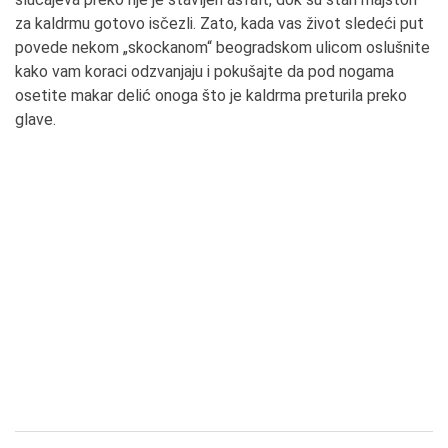
za kaldrmu gotovo isčezli. Zato, kada vas život sledeći put
povede nekom „skockanom“ beogradskom ulicom oslušnite
kako vam koraci odzvanjaju i pokušajte da pod nogama
osetite makar delić onoga što je kaldrma preturila preko
glave.