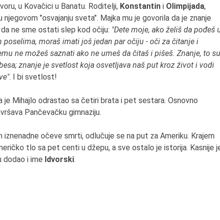
oru, u Kovačici u Banatu. Roditelji,
Konstantin
i
Olimpijada
,
u njegovom "osvajanju sveta". Majka mu je govorila da je znanje
i da ne sme ostati slep kod očiju:
"Dete moje, ako želiš da pođeš 
 poselima, moraš imati još jedan par očiju - oči za čitanje i
mu ne možeš saznati ako ne umeš da čitaš i pišeš. Znanje, to s
besa; znanje je svetlost koja osvetljava naš put kroz život i vodi
ve"
. I bi svetlost!
 je Mihajlo odrastao sa četiri brata i pet sestara. Osnovno
završava Pančevačku gimnaziju.
on iznenadne očeve smrti, odlučuje se na put za Ameriku. Krajem
ričko tlo sa pet centi u džepu, a sve ostalo je istorija. Kasnije j
u dodao i ime
Idvorski
.