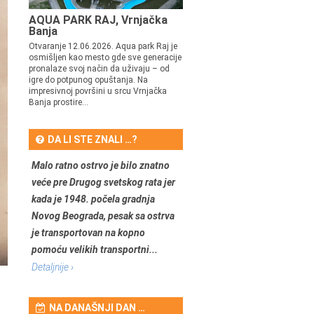
AQUA PARK RAJ, Vrnjačka
Banja
Otvaranje 12.06.2026. Aqua park Raj je
osmišljen kao mesto gde sve generacije
pronalaze svoj način da uživaju – od
igre do potpunog opuštanja. Na
impresivnoj površini u srcu Vrnjačka
Banja prostire...
DA LI STE ZNALI …?
Malo ratno ostrvo je bilo znatno
veće pre Drugog svetskog rata jer
kada je 1948. počela gradnja
Novog Beograda, pesak sa ostrva
je transportovan na kopno
pomoću velikih transportni...
Detaljnije ›
NA DANAŠNJI DAN …