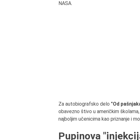
NASA.
Za autobiografsko delo
"Od pašnjak
obavezno štivo u američkim školama, 
najboljim učenicima kao priznanje i mor
Pupinova "injekci