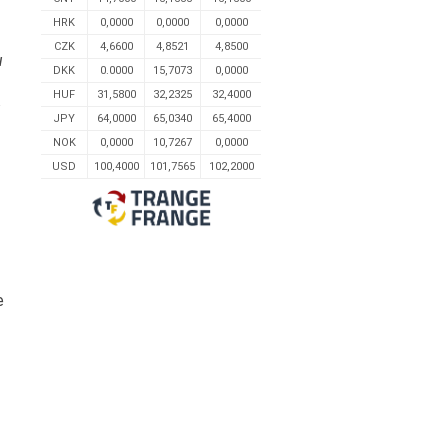
HRK
0,0000
0,0000
0,0000
CZK
4,6600
4,8521
4,8500
u
DKK
0.0000
15,7073
0,0000
HUF
31,5800
32,2325
32,4000
u
JPY
64,0000
65,0340
65,4000
NOK
0,0000
10,7267
0,0000
USD
100,4000
101,7565
102,2000
e