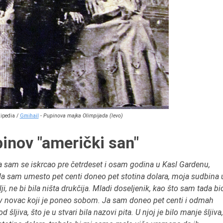
ipedia /
Gmihail
-
Pupinova majka Olimpijada (levo)
inov "američki san"
 sam se iskrcao pre četrdeset i osam godina u Kasl Gardenu,
da sam umesto pet centi doneo pet stotina dolara, moja sudbina 
 ne bi bila ništa drukčija. Mladi doseljenik, kao što sam tada bi
sav novac koji je poneo sobom. Ja sam doneo pet centi i odmah
ljiva, što je u stvari bila nazovi pita. U njoj je bilo manje šljiva,