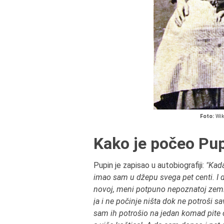
Foto:
Wik
Kako je počeo Pup
Pupin je zapisao u autobiografiji:
"Kada
imao sam u džepu svega pet centi. I 
novoj, meni potpuno nepoznatoj zemlji,
ja i ne počinje ništa dok ne potroši 
sam ih potrošio na jedan komad pite od š