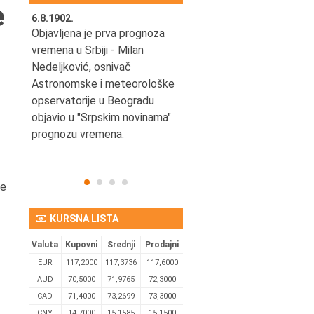
e
6.8.1902.
6.8.2004.
nović,
Objavljena je prva prognoza
Odigrana je košarkaška
vremena u Srbiji - Milan
prijateljska utakmica izmeđ
ena
Nedeljković, osnivač
SCG i SAD u Beogradskoj
Astronomske i meteorološke
Areni.
opservatorije u Beogradu
objavio u "Srpskim novinama"
prognozu vremena.
se
KURSNA LISTA
Valuta
Kupovni
Srednji
Prodajni
EUR
117,2000
117,3736
117,6000
AUD
70,5000
71,9765
72,3000
CAD
71,4000
73,2699
73,3000
CNY
14,7000
15,1585
15,1500