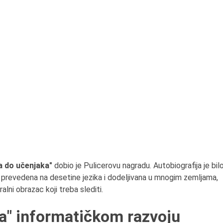
a do učenjaka"
dobio je Pulicerovu nagradu. Autobiografija je bil
prevedena na desetine jezika i dodeljivana u mnogim zemljama,
alni obrazac koji treba slediti.
ja" informatičkom razvoju