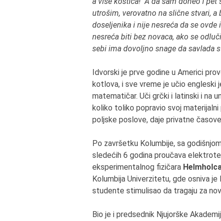
a više koštica! A da sam doneo i pet 
utrošim, verovatno na slične stvari, a
doseljenika i nije nesreća da se ovde
nesreća biti bez novaca, ako se odlu
sebi ima dovoljno snage da savlada sv
Idvorski je prve godine u Americi prov
kotlova, i sve vreme je učio engleski 
matematičar. Uči grčki i latinski i na
koliko toliko popravio svoj materijaln
poljske poslove, daje privatne časove
Po završetku Kolumbije, sa godišnjom
sledećih 6 godina proučava elektrotehn
eksperimentalnog fizičara
Helmholc
Kolumbija Univerzitetu, gde osniva je 
studente stimulisao da tragaju za novi
Bio je i predsednik Njujorške Akademi