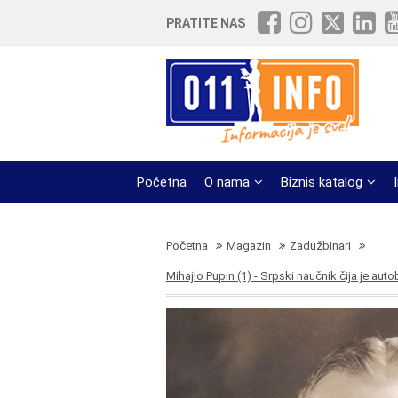
PRATITE NAS
Početna
O nama
Biznis katalog
Početna
Magazin
Zadužbinari
Mihajlo Pupin (1) - Srpski naučnik čija je au