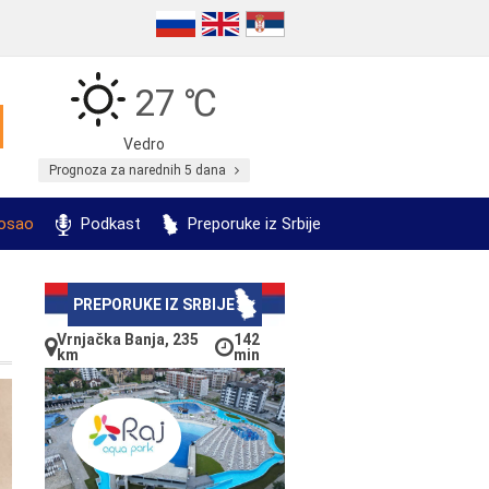
27 ℃
Vedro
Prognoza za narednih 5 dana
posao
Podkast
Preporuke iz Srbije
PREPORUKE IZ SRBIJE
Vrnjačka Banja, 235
142
km
min