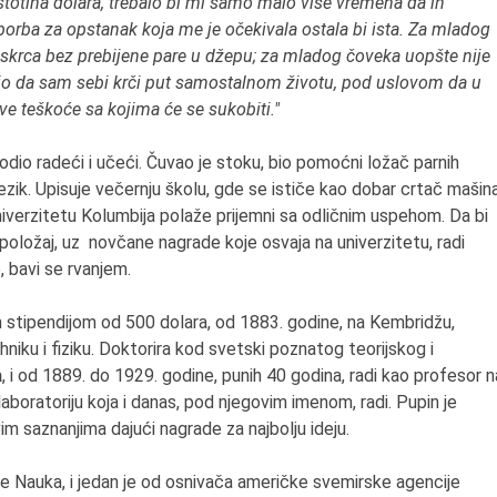
stotina dolara, trebalo bi mi samo malo više vremena da ih
 borba za opstanak koja me je očekivala ostala bi ista. Za mladog
 iskrca bez prebijene pare u džepu; za mladog čoveka uopšte nije
čio da sam sebi krči put samostalnom životu, pod uslovom da u
e teškoće sa kojima će se sukobiti."
odio radeći i učeći. Čuvao je stoku, bio pomoćni ložač parnih
jezik. Upisuje večernju školu, gde se ističe kao dobar crtač mašina
 univerzitetu Kolumbija polaže prijemni sa odličnim uspehom. Da bi
i položaj, uz novčane nagrade koje osvaja na univerzitetu, radi
, bavi se rvanjem.
 stipendijom od 500 dolara, od 1883. godine, na Kembridžu,
iku i fiziku. Doktorira kod svetski poznatog teorijskog i
a
, i od 1889. do 1929. godine, punih 40 godina, radi kao profesor n
laboratoriju koja i danas, pod njegovim imenom, radi. Pupin je
m saznanjima dajući nagrade za najbolju ideju.
je Nauka, i jedan je od osnivača američke svemirske agencije