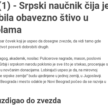
1) - Srpski naučnik čija j
6.8.2013.
Preminula je Zorka Bolja
 bila obavezno štivo u
vazduhoplovni inženjer,
predsednik Udruženja ž
olama
pilota Jugoslavije.
obar čovek koji je uspeo da dosegne zvezde, da vidi tamo gde
vot posveti dobrobiti drugih.
agog, akademik, nosilac Pulicerove nagrade, mason, poslovni
rbiji i srpskom narodu poklonio je sve što je stekao, procenjuje 
o u novčanim donacijama. Lobirajući uspeo je da, na mirovnoj
e srpske zemlje" budu ujedinjene u jednoj zemlji, u Jugoslaviji.
o Beograda i mesto odakle je Novi Beograd počeo da se razvija u
.
 uzdigao do zvezda