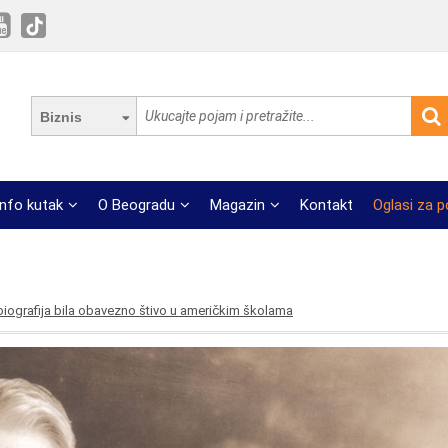
Biznis
Info kutak
O Beogradu
Magazin
Kontakt
Oglasi za 
tobiografija bila obavezno štivo u američkim školama