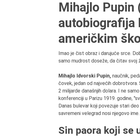
Mihajlo Pupin (
autobiografija
američkim šk
Imao je čist obraz i darujuće srce. D
samo mudrost doseže, da čitav svoj ži
Mihajlo Idvorski Pupin,
naučnik, ped
čovek, jedan od najvećih dobrotvora. S
2 milijarde današnjih dolara. I ne sam
konferenciji u Parizu 1919. godine, "sv
Danas bulevar koji povezuje stari de
savremeni velegrad nosi njegovo ime
Sin paora koji se