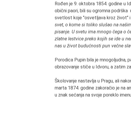
Rođen je 9. oktobra 1854. godine u Idv
obični paori, bili su ogromna podrška 
svetlost koje "osvetljava kroz život" 
svet, o kome si toliko slušao na našim
pisanje. U svetu ima mnogo čega o če
zlatne lestvice preko kojih se ide u ne
nas u život budućnosti pun večne sla
Porodica Pupin bila je mnogoljudna, pa
obrazovanje stiče u Idvoru, a zatim 
Školovanje nastavlja u Pragu, ali nak
marta 1874. godine zakoračio je na ame
u znak sećanja na svoje poreklo imen