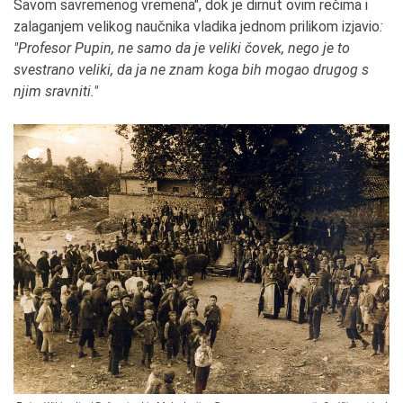
Savom savremenog vremena", dok je dirnut ovim rečima i
zalaganjem velikog naučnika vladika jednom prilikom izjavio
:
"Profesor Pupin, ne samo da je veliki čovek, nego je to
svestrano veliki, da ja ne znam koga bih mogao drugog s
njim sravniti."