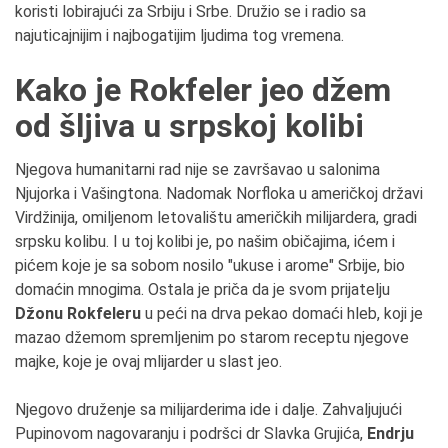
koristi lobirajući za Srbiju i Srbe. Družio se i radio sa
najuticajnijim i najbogatijim ljudima tog vremena.
Kako je Rokfeler jeo džem
od šljiva u srpskoj kolibi
Njegova humanitarni rad nije se završavao u salonima
Njujorka i Vašingtona. Nadomak Norfloka u američkoj državi
Virdžinija, omiljenom letovalištu američkih milijardera, gradi
srpsku kolibu. I u toj kolibi je, po našim običajima, ićem i
pićem koje je sa sobom nosilo "ukuse i arome" Srbije, bio
domaćin mnogima. Ostala je priča da je svom prijatelju
Džonu Rokfeleru
u peći na drva pekao domaći hleb, koji je
mazao džemom spremljenim po starom receptu njegove
majke, koje je ovaj mlijarder u slast jeo.
Njegovo druženje sa milijarderima ide i dalje. Zahvaljujući
Pupinovom nagovaranju i podršci dr Slavka Grujića,
Endrju