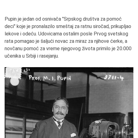
Pupin je jedan od osnivača "Srpskog društva za pomoć
deci" koje je pronalazilo smeštaj za ratnu siročad, prikupljao
lekove i odeću. Udovicama ostalim posle Prvog svetskog
rata pomagao je šaljući novac za miraz za njihove ćerke, a
novčanu pomoć za vreme njegovog života primilo je 20.000
učenika u Srbiji i rasejanju.