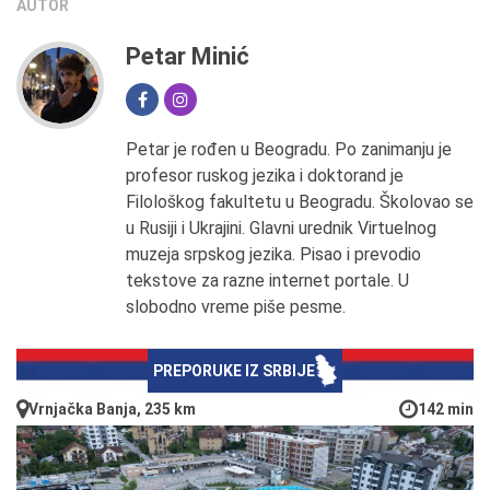
AUTOR
Petar Minić
Petar je rođen u Beogradu. Po zanimanju je
profesor ruskog jezika i doktorand je
Filološkog fakultetu u Beogradu. Školovao se
u Rusiji i Ukrajini. Glavni urednik Virtuelnog
muzeja srpskog jezika. Pisao i prevodio
tekstove za razne internet portale. U
slobodno vreme piše pesme.
PREPORUKE IZ SRBIJE
Vrnjačka Banja, 235 km
142 min