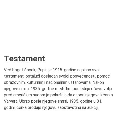
Testament
Već bogat čovek, Pupin je 1915. godine napisao svoj
testament, ostajući dosledan svojoj posvećenosti, pomoć
obrazovnim, kulturnim i nacionalnim ustanovama. Nakon
njegove smrti, 1935. godine međutim poslednju očevu volju
pred američkim sudom je pokušala da ospori njegova kćerka
Varvara. Ubrzo posle njegove smrti, 1935. godine u 81.
godini, ćerka prodaje njegovu zaostavštinu na aukciji.