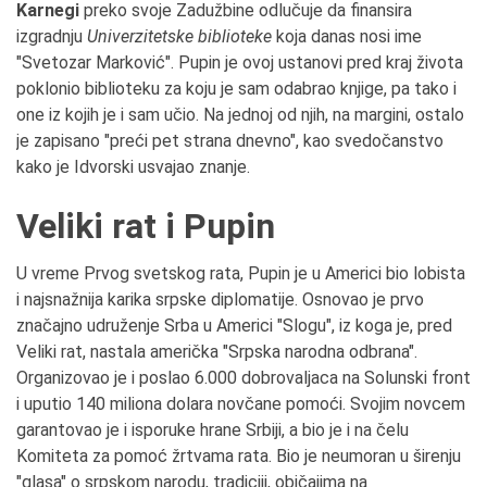
Karnegi
preko svoje Zadužbine odlučuje da finansira
izgradnju
Univerzitetske biblioteke
koja danas nosi ime
"Svetozar Marković". Pupin je ovoj ustanovi pred kraj života
poklonio biblioteku za koju je sam odabrao knjige, pa tako i
one iz kojih je i sam učio. Na jednoj od njih, na margini, ostalo
je zapisano "preći pet strana dnevno", kao svedočanstvo
kako je Idvorski usvajao znanje.
Veliki rat i Pupin
U vreme Prvog svetskog rata, Pupin je u Americi bio lobista
i najsnažnija karika srpske diplomatije. Osnovao je prvo
značajno udruženje Srba u Americi "Slogu", iz koga je, pred
Veliki rat, nastala američka "Srpska narodna odbrana".
Organizovao je i poslao 6.000 dobrovaljaca na Solunski front
i uputio 140 miliona dolara novčane pomoći. Svojim novcem
garantovao je i isporuke hrane Srbiji, a bio je i na čelu
Komiteta za pomoć žrtvama rata. Bio je neumoran u širenju
"glasa" o srpskom narodu, tradiciji, običajima na