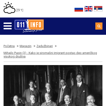
29 ℃
Početna
Magazin
Zadužbinari
Mihajlo Pupin (2) - Kako je siromašni imigrant postao deo američkog
visokog društva