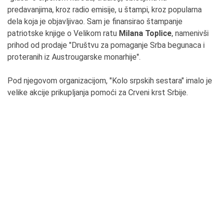
predavanjima, kroz radio emisije, u štampi, kroz popularna
dela koja je objavljivao. Sam je finansirao štampanje
patriotske knjige o Velikom ratu
Milana Toplice
, namenivši
prihod od prodaje "Društvu za pomaganje Srba begunaca i
proteranih iz Austrougarske monarhije".
Pod njegovom organizacijom, "Kolo srpskih sestara" imalo je
velike akcije prikupljanja pomoći za Crveni krst Srbije.