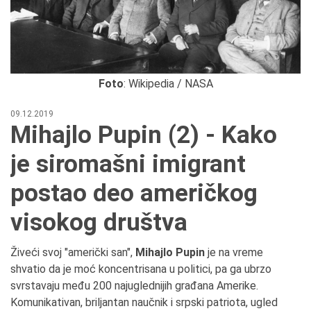
Foto
: Wikipedia / NASA
09.12.2019
Mihajlo Pupin (2) - Kako
je siromašni imigrant
postao deo američkog
visokog društva
Živeći svoj "američki san",
Mihajlo Pupin
je na vreme
shvatio da je moć koncentrisana u politici, pa ga ubrzo
svrstavaju među 200 najuglednijih građana Amerike.
Komunikativan, briljantan naučnik i srpski patriota, ugled