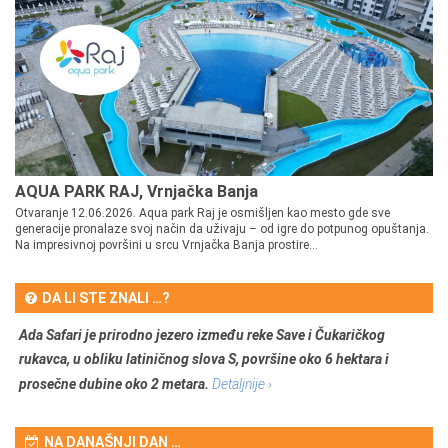
AQUA PARK RAJ, Vrnjačka Banja
Otvaranje 12.06.2026. Aqua park Raj je osmišljen kao mesto gde sve
generacije pronalaze svoj način da uživaju – od igre do potpunog opuštanja.
Na impresivnoj površini u srcu Vrnjačka Banja prostire...
DA LI STE ZNALI …?
Ada Safari je prirodno jezero između reke Save i Čukaričkog
rukavca, u obliku latiničnog slova S, površine oko 6 hektara i
prosečne dubine oko 2 metara.
Detaljnije ›
NA DANAŠNJI DAN …