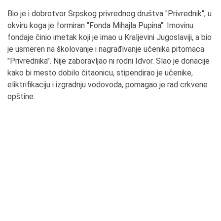
Bio je i dobrotvor Srpskog privrednog društva "Privrednik", u
okviru koga je formiran "Fonda Mihajla Pupina". Imovinu
fondaje činio imetak koji je imao u Kraljevini Jugoslaviji, a bio
je usmeren na školovanje i nagrađivanje učenika pitomaca
"Privrednika". Nije zaboravljao ni rodni Idvor. Slao je donacije
kako bi mesto dobilo čitaonicu, stipendirao je učenike,
eliktrifikaciju i izgradnju vodovoda, pomagao je rad crkvene
opštine.