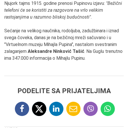
Njujork tajms 1915. godine prenosi Pupinovu izjavu:
"Bežični
telefoni će se koristiti za razgovore na vrlo velikim
rastojanjima u razumno bliskoj budućnosti".
Sećanje na velikog naučnika, rodoljuba, zadužbinara i iznad
svega čoveka, danas je na bežičnoj mreži sačuvano i u
"Virtuelnom muzeju Mihajla Pupina", nastalom svestranim
zalaganjem
Aleksandre Ninković Tašić
. Na Guglu trenutno
ima 347.000 informacija o Mihajlu Pupinu.
PODELITE SA PRIJATELJIMA