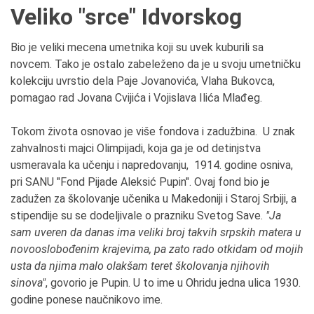
Veliko "srce" Idvorskog
Bio je veliki mecena umetnika koji su uvek kuburili sa
novcem. Tako je ostalo zabeleženo da je u svoju umetničku
kolekciju uvrstio dela Paje Jovanovića, Vlaha Bukovca,
pomagao rad Jovana Cvijića i Vojislava Ilića Mlađeg.
Tokom života osnovao je više fondova i zadužbina. U znak
zahvalnosti majci Olimpijadi, koja ga je od detinjstva
usmeravala ka učenju i napredovanju, 1914. godine osniva,
pri SANU "Fond Pijade Aleksić Pupin". Ovaj fond bio je
zadužen za školovanje učenika u Makedoniji i Staroj Srbiji, a
stipendije su se dodeljivale o prazniku Svetog Save.
"Ja
sam uveren da danas ima veliki broj takvih srpskih matera u
novooslobođenim krajevima, pa zato rado otkidam od mojih
usta da njima malo olakšam teret školovanja njihovih
sinova"
, govorio je Pupin. U to ime u Ohridu jedna ulica 1930.
godine ponese naučnikovo ime.