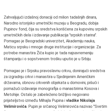
Zahvaljujući izdašnoj donaciji od milion tadašnjih dinara,
Narodno istorijsko umetnički muzeju u Beogradu, dobija
Pupinov fond, čija su sredstva korišćena za kupovinu srpskih
umetničkih dela i izdavanje publikacija "srpskih starina".
Pomagao je Beogradski univerzitet, Akademiju nauka,
Maticu srpsku i mnoge druge institucije i organizacije. Za
potrebe manastira Žiča kupio je tada najsavremeniju
štampariju i o sopstvenom trošku uputio je u Srbiju.
Pomagao je i Srpsku pravoslavnu crkvu, donirajući sredstva
za izgradnju crkvi i manastira u Sjedinjenim Američkim
državama, obnovu crkvenih objekata u domovini, pišući i
pomažući izdavanje monografija o manastirima Kosova i
Metohije. Ostalo je zabeleženo brižljivo negovano
prijateljstvo između Mihajla Pupina i
vladike Nikolaja
Velimirovića
. Pupin je srčanog Velimirovića nazivao "Svetim