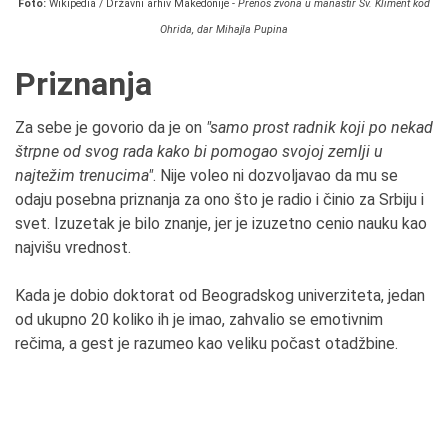
Foto:
Wikipedia / Državni arhiv Makedonije -
Prenos zvona u manastir Sv. Kliment kod
Ohrida, dar Mihajla Pupina
Priznanja
Za sebe je govorio da je on
"samo prost radnik koji po nekad
štrpne od svog rada kako bi pomogao svojoj zemlji u
najtežim trenucima"
. Nije voleo ni dozvoljavao da mu se
odaju posebna priznanja za ono što je radio i činio za Srbiju i
svet. Izuzetak je bilo znanje, jer je izuzetno cenio nauku kao
najvišu vrednost.
Kada je dobio doktorat od Beogradskog univerziteta, jedan
od ukupno 20 koliko ih je imao, zahvalio se emotivnim
rečima, a gest je razumeo kao veliku počast otadžbine.