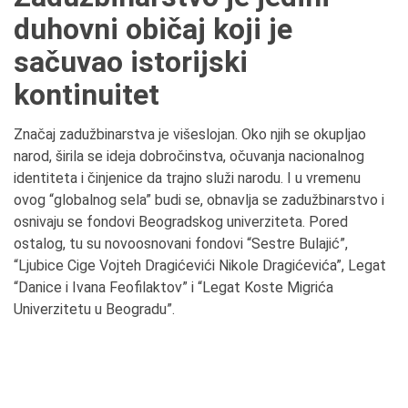
duhovni običaj koji je
sačuvao istorijski
kontinuitet
Značaj z
adužbinarstva je višeslojan. Oko njih se okupljao
narod, širila se ideja dobročinstva, očuvanja nacionalnog
identiteta i činjenice da trajno služi narodu. I u vremenu
ovog “globalnog sela” budi se, obnavlja se zadužbinarstvo i
osnivaju se fondovi Beogradskog univerziteta. Pored
ostalog, tu su
novoosnovani fondovi “Sestre Bulajić”,
“Ljubice Cige Vojteh Dragićevići Nikole Dragićevića”, Legat
“Danice i Ivana Feofilaktov” i “Legat Koste Migrića
Univerzitetu u Beogradu”.