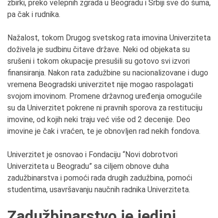
zbirki, preko velepnih zgrada u Beogradu i Srbiji sve do šuma,
pa čak i rudnika.
Nažalost, tokom Drugog svetskog rata imovina Univerziteta
doživela je sudbinu čitave države. Neki od objekata su
srušeni i tokom okupacije presušili su gotovo svi izvori
finansiranja. Nakon rata zadužbine su nacionalizovane i dugo
vremena Beogradski univerzitet nije mogao raspolagati
svojom imovinom. Promene državnog uređenja omogućile
su da Univerzitet pokrene ni pravnih sporova za restituciju
imovine, od kojih neki traju već više od 2 decenije. Deo
imovine je čak i vraćen, te je obnovljen rad nekih fondova.
Univerzitet je osnovao i Fondaciju “Novi dobrotvori
Univerziteta u Beogradu” sa ciljem obnove duha
zadužbinarstva i pomoći rada drugih zadužbina, pomoći
studentima, usavršavanju naučnih radnika Univerziteta.
Zadužbinarstvo je jedini