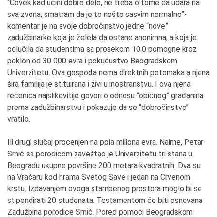
“
Čovek kad učini dobro delo, ne treba o tome da udara na
sva zvona, smatram da je to nešto sasvim normalno”-
komentar je na svoje dobročinstvo jedne “nove”
zadužbinarke koja je želela da ostane anonimna, a koja je
odlučila da studentima sa prosekom 10.0 pomogne kroz
poklon od 30 000 evra i pokućustvo Beogradskom
Univerzitetu. Ova gospođa nema direktnih potomaka a njena
šira familija je stituirana i živi u inostranstvu. I ova njena
rečenica najslikovitije govori o odnosu “običnog” građanina
prema zadužbinarstvu i pokazuje da se “dobročinstvo”
vratilo.
Ili drugi slučaj procenjen na pola miliona evra. Naime, Petar
Srnić sa porodicom zaveštao je Univerzitetu tri stana u
Beogradu ukupne površine 200 metara kvadratnih. Dva su
na Vračaru kod hrama Svetog Save i jedan na Crvenom
krstu.
Izdavanjem ovoga stambenog prostora moglo bi se
stipendirati 20 studenata. Testamentom će biti osnovana
Zadužbina porodice Srnić. Pored pomoći Beogradskom