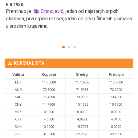
8.8.1930.
8.
Preminuo je
Ilija Stanojević
, jedan od najstarijih srpkih
U 
u
glumaca, prvi srpski režiser, jedan od prvih filmskih glumaca
u srpskim krajevima.
KURSNA LISTA
Valuta
Kupovni
Srednji
Prodajni
EUR
117,3000
117,3736
117,7000
AUD
70,5000
71,9765
72,2000
CAD
71,4000
73,2699
73,4000
CNY
14,7100
15,1585
15,1500
HRK
0,0000
0,0000
0,0000
CZK
4,6500
4,8521
4,8400
DKK
0.0000
15,7073
0,0000
HUF
31,3200
32,2325
32,2000