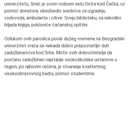
univerzitetu, Srnić je svom rodnom selu Ostra kod Čačka, uz
pomoć donatora, obezbedio sredstva za izgradnju
vodovoda, ambulante i crkve. Svoju biblioteku, sa nekoliko
hiljada knjiga, pokloniće čačanskoj opštini.
Odlukom ovih parodica posle dužeg vremena na Beogradski
univerzitet vraća se nekada dobro prepoznatljiv duh
zadužbinarstva kod Srba. Motiv ovih dobročinitelja da
postanu zadužbinari najstarije visokoškolske ustanove u
region, po njihovim rečima, je stvaranje kvalitetnog
visokoobrazovnog kadra, pomoć studentima.