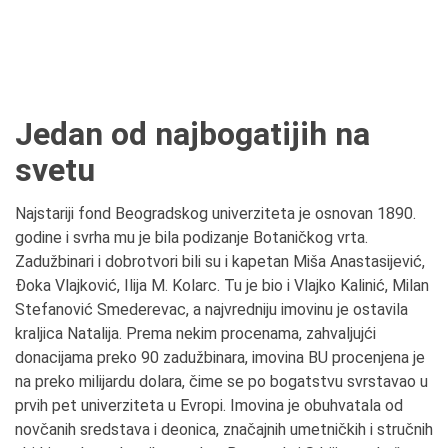
Jedan od najbogatijih na
svetu
Najstariji fond Beogradskog univerziteta je osnovan 1890.
godine i svrha mu je bila podizanje Botaničkog vrta.
Zadužbinari i dobrotvori bili su i kapetan Miša Anastasijević,
Đoka Vlajković, Ilija M. Kolarc. Tu je bio i Vlajko Kalinić, Milan
Stefanović Smederevac,
a najvredniju imovinu je ostavila
kraljica Natalija. Prema nekim procenama, zahvaljujći
donacijama preko 90 zadužbinara, imovina BU procenjena je
na preko milijardu dolara, čime se po bogatstvu svrstavao u
prvih pet univerziteta u Evropi. Imovina je obuhvatala od
novčanih sredstava i deonica, značajnih umetničkih i stručnih