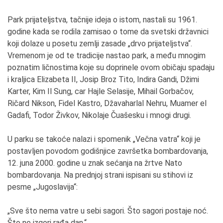
Park prijateljstva, tačnije ideja o istom, nastali su 1961.
godine kada se rodila zamisao o tome da svetski državnici
koji dolaze u posetu zemlji zasade „drvo prijateljstva“.
Vremenom je od te tradicije nastao park, a među mnogim
poznatim ličnostima koje su doprinele ovom običaju spadaju
i kraljica Elizabeta II, Josip Broz Tito, Indira Gandi, Džimi
Karter, Kim Il Sung, car Hajle Selasije, Mihail Gorbačov,
Ričard Nikson, Fidel Kastro, Džavaharlal Nehru, Muamer el
Gadafi, Todor Živkov, Nikolaje Čuašesku i mnogi drugi.
U parku se takoće nalazi i spomenik „Večna vatra“ koji je
postavljen povodom godišnjice završetka bombardovanja,
12. juna 2000. godine u znak sećanja na žrtve Nato
bombardovanja. Na prednjoj strani ispisani su stihovi iz
pesme „Jugoslavija“:
„Sve što nema vatre u sebi sagori. Što sagori postaje noć.
Što ne izgori rađa dan.“