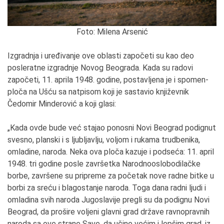
Foto: Milena Arsenić
Izgradnja i uređivanje ove oblasti započeti su kao deo
posleratne izgradnje Novog Beograda. Kada su radovi
započeti, 11. aprila 1948. godine, postavljena je i spomen-
ploča na Ušću sa natpisom koji je sastavio književnik
Čedomir Minderović a koji glasi:
„Kada ovde bude već stajao ponosni Novi Beograd podignut
svesno, planski i s ljubljavlju, voljom i rukama trudbenika,
omladine, naroda. Neka ova ploča kazuje i podseća: 11. april
1948. tri godine posle završetka Narodnooslobodilačke
borbe, završene su pripreme za početak nove radne bitke u
borbi za sreću i blagostanje naroda. Toga dana radni ljudi i
omladina svih naroda Jugoslavije pregli su da podignu Novi
Beograd, da prošire voljeni glavni grad države ravnopravnih
naroda sa ove strane Save, da učine većim i lepšim grad, iz