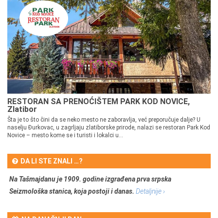
RESTORAN SA PRENOĆIŠTEM PARK KOD NOVICE,
Zlatibor
Šta je to što čini da se neko mesto ne zaboravlja, već preporučuje dalje? U
naselju Đurkovac, u zagrljaju zlatiborske prirode, nalazi se restoran Park Kod
Novice – mesto kome se i turisti i lokalci u...
DA LI STE ZNALI …?
Na Tašmajdanu je 1909. godine izgrađena prva srpska
Seizmološka stanica, koja postoji i danas.
Detaljnije ›