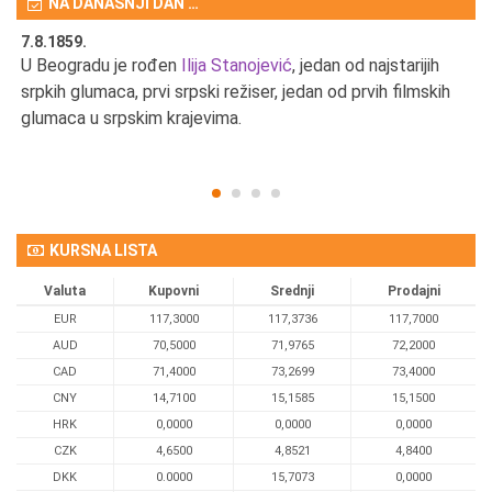
NA DANAŠNJI DAN …
7.8.1859.
7.
U Beogradu je rođen
Ilija Stanojević
, jedan od najstarijih
U 
srpkih glumaca, prvi srpski režiser, jedan od prvih filmskih
red
glumaca u srpskim krajevima.
KURSNA LISTA
Valuta
Kupovni
Srednji
Prodajni
EUR
117,3000
117,3736
117,7000
AUD
70,5000
71,9765
72,2000
CAD
71,4000
73,2699
73,4000
CNY
14,7100
15,1585
15,1500
HRK
0,0000
0,0000
0,0000
CZK
4,6500
4,8521
4,8400
DKK
0.0000
15,7073
0,0000