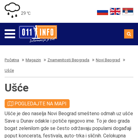
29 ℃
Početna
Magazin
Znamenitosti Beograda
Novi Beograd
Ušće
Ušće
POGLEDAJTE NA MAPI
Ušće je deo naselja Novi Beograd smešteno odmah uz ušće
Save u Dunav odakle i potiče njegovo ime. To je deo grada
bogat zelenilom gde se često održavaju popularni događaji
poput koncerata, festivala, auto-trka i sličnih. Celokupna