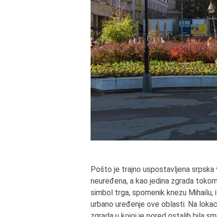
Pošto je trajno uspostavljena srpska 
neuređena, a kao jedina zgrada tokom 
simbol trga, spomenik knezu Mihailu,
urbano uređenje ove oblasti. Na lokac
zgrada u kojoj je pored ostalih bila s