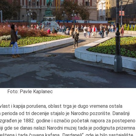
9.8.1807.
Dositej Obradović je do
Srbiju i u Beograd, gde j
nastavio književni i pros
rad, čime je simbolično
najavljen povratak glavn
tokova srpske kulture j
od Save i Dunava.
Foto: Pavle Kaplanec
vlast i kapija porušena, oblast trga je dugo vremena ostala
perioda od tri decenije stajalo je Narodno pozorište. Današnji
 izgrađen je 1882. godine i označio početak napora za postepeno
iji gde se danas nalazi Narodni muzej tada je podignuta prizemna
meštena i tada čuvena kafana „Dardaneli“, gde je bilo sastajalište