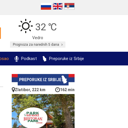
32 ℃
Vedro
Prognoza za narednih 5 dana
posao
Podkast
Preporuke iz Srbije
PREPORUKE IZ SRBIJE
Zlatibor, 222 km
162 min