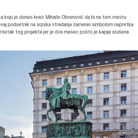
uka koju je doneo knez Mihailo Obrenović da bi na tom mestu
ovaj podsetnik na srpska stradanja zamenio simbolom napretka.
vršetak tog projekta jer je dva mesec pošto je kapija srušena