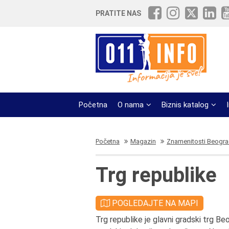
PRATITE NAS
Početna
O nama
Biznis katalog
Početna
Magazin
Znamenitosti Beogr
Trg republike
POGLEDAJTE NA MAPI
Trg republike je glavni gradski trg B