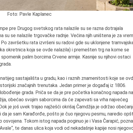
Foto: Pavle Kaplanec
e pre Drugog svetskog rata nalazile su se razna dotrajala
a su se nalazile trgovačke radnje. Većina njih uništena je za vre
 Po završetku rata izvršeni su radovi gde su uklonjene tramvajsk
jska okretnica koja se ovde nalazila) i premešten trg na kome se
i spomenik palim borcima Crvene armije. Kasnije su njihovi ostaci
grada.
znatijeg sastajališta u gradu, kao i raznih znamenitosti koje se ov
j istorijski značajnih trenutaka. Jedan primer je događaj iz 1806.
slobođenje grada. Priča se da je pre početka konačnog napada n
džija, obećao svojim saborcima da će zapevati sa vrha najvećeg
Dok je još uvek trajao najžešći okrišaj Čamdžija je održao obećan
 da je sam Karađorđe, pošto je čuo njegovu pesmu, naredio opšt
o osvojena. Tokom istog napada poginuo je i Vasa Čarapić, pozna
Avale“, te danas ulica koja vodi od nekadašnje kapije nosi njegov