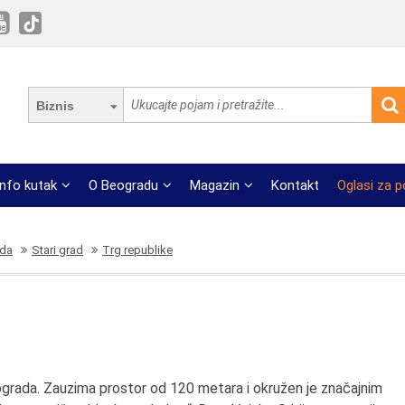
Biznis
Info kutak
O Beogradu
Magazin
Kontakt
Oglasi za 
ada
Stari grad
Trg republike
eograda. Zauzima prostor od 120 metara i okružen je značajnim