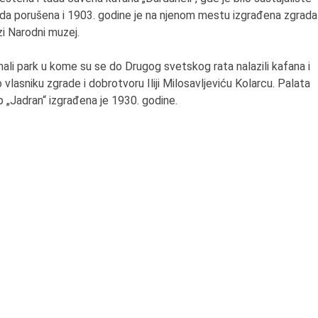
ada porušena i 1903. godine je na njenom mestu izgrađena zgrada
i Narodni muzej.
li park u kome su se do Drugog svetskog rata nalazili kafana i
o vlasniku zgrade i dobrotvoru Iliji Milosavljeviću Kolarcu. Palata
p „Jadran“ izgrađena je 1930. godine.