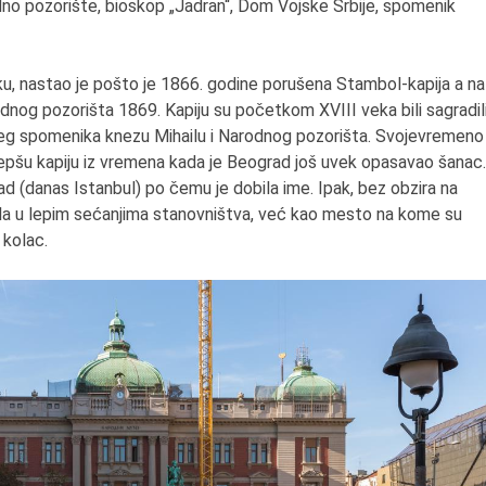
no pozorište, bioskop „Jadran“, Dom Vojske Srbije, spomenik
ku, nastao je pošto je 1866. godine porušena Stambol-kapija a na
og pozorišta 1869. Kapiju su početkom XVIII veka bili sagradil
šnjeg spomenika knezu Mihailu i Narodnog pozorišta. Svojevremeno
ajlepšu kapiju iz vremena kada je Beograd još uvek opasavao šanac.
ad (danas Istanbul) po čemu je dobila ime. Ipak, bez obzira na
tala u lepim sećanjima stanovništva, već kao mesto na kome su
 kolac.