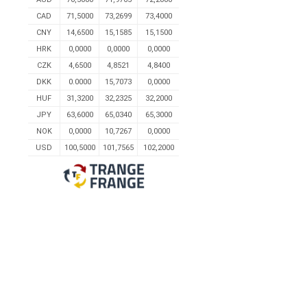
CAD
71,5000
73,2699
73,4000
CNY
14,6500
15,1585
15,1500
HRK
0,0000
0,0000
0,0000
CZK
4,6500
4,8521
4,8400
DKK
0.0000
15,7073
0,0000
HUF
31,3200
32,2325
32,2000
JPY
63,6000
65,0340
65,3000
NOK
0,0000
10,7267
0,0000
USD
100,5000
101,7565
102,2000