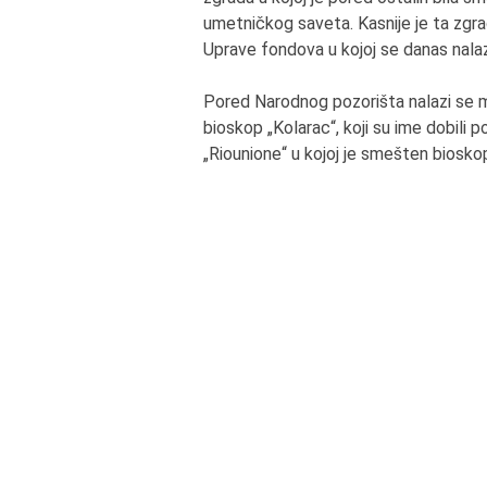
umetničkog saveta. Kasnije je ta zgr
Uprave fondova u kojoj se danas nalaz
Pored Narodnog pozorišta nalazi se ma
bioskop „Kolarac“, koji su ime dobili p
„Riounione“ u kojoj je smešten biosko