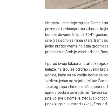
Na mestu današnje zgrade Doma štamp
prizemna i jednospratna zdanja u kojim
bombardovanja 6. aprila 1941. godine.
šine (i zajedno sa njima stara tramva
jedno kratko vreme nalazila grobnica 
preneseni n Groblje oslobodilaca Beo
I pored svoje lokacije i statusa najpo
nalaze, na trgu se odigrao i veliki bro
godine, kada su se vodile borbe za o
tvrđavu jedan od vojnika, Miliav Čam
turskog topa i time označiti pobedu. 
uprkos teškim povredama. Navodi se i
juriš vojske u kome je tvrđava konačn
junak koga su u narodu zvali „Zmaj od 