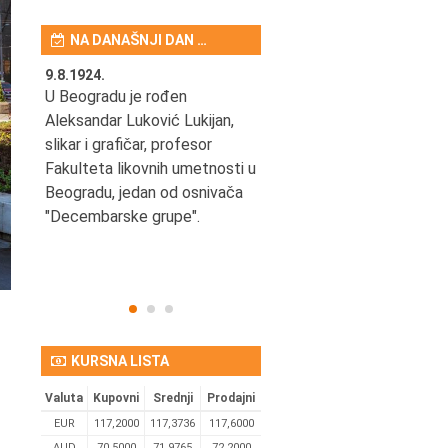
NA DANAŠNJI DAN …
9.8.1924.
9.8.2013.
šao u
U Beogradu je rođen
Preminuo je Vladimir Šams,
e
Aleksandar Luković Lukijan,
mašinski inženjer, pilot,
vetni
slikar i grafičar, profesor
kapetan JAT-a,
Fakulteta likovnih umetnosti u
počasni predsednik Aero-
ih
Beogradu, jedan od osnivača
kluba "Naša krila".
užno
"Decembarske grupe".
KURSNA LISTA
Valuta
Kupovni
Srednji
Prodajni
EUR
117,2000
117,3736
117,6000
AUD
70,5000
71,9765
72,2000