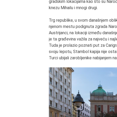
gradskim lokacijama kao što su Narod
knezu Mihailu i mnogi drugi.
Trg republike, u svom današnjem obli
njenom mestu podignuta zgrada Narodn
Austrijanci, na lokaciji između dana
je ta građevina važila za najveću i n
Tuda je prolazio poznati put za Carigr
svoju lepotu, Stambol kapija nije os
Turci ubijali zarobljenike nabijanjem na