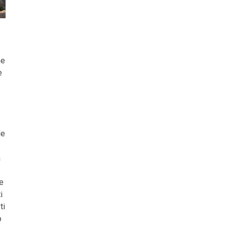
me
e
de
a
je
i
ti
o