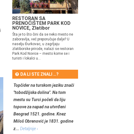
RESTORAN SA
PRENOĆIŠTEM PARK KOD
NOVICE, Zlatibor
i
Šta je to što čini da se neko mesto ne
zaboravlja, već preporučuje dalje? U
naselju Đurkovac, u zagrljaju
zlatiborske prirode, nalazi se restoran
Park Kod Novice – mesto kome se i
turisti i lokalci u...
DA LI STE ZNALI …?
Topčider na turskom jeziku znači
"tobodžijska dolina". Na tom
mestu su Turci počeli da liju
topove za napad na utvrđeni
Beograd 1521. godine. Knez
Miloš Obrenović je 1831. godine
z...
Detaljnije ›