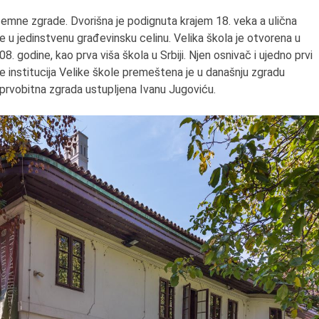
zemne zgrade. Dvorišna je podignuta krajem 18. veka a ulična
ne u jedinstvenu građevinsku celinu. Velika škola je otvorena u
 godine, kao prva viša škola u Srbiji. Njen osnivač i ujedno prvi
ne institucija Velike škole premeštena je u današnju zgradu
prvobitna zgrada ustupljena Ivanu Jugoviću.