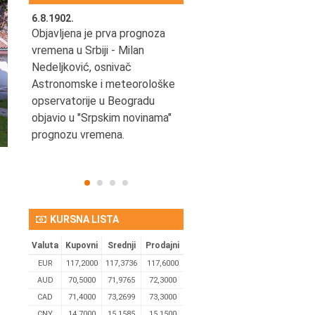
6.8.1902.
6.8.2004.
nović,
Objavljena je prva prognoza
Odigrana je košarkaška
vremena u Srbiji - Milan
prijateljska utakmica izmeđ
ena
Nedeljković, osnivač
SCG i SAD u Beogradskoj
Astronomske i meteorološke
Areni.
opservatorije u Beogradu
objavio u "Srpskim novinama"
prognozu vremena.
KURSNA LISTA
Valuta
Kupovni
Srednji
Prodajni
EUR
117,2000
117,3736
117,6000
AUD
70,5000
71,9765
72,3000
CAD
71,4000
73,2699
73,3000
CNY
14,7000
15,1585
15,1500