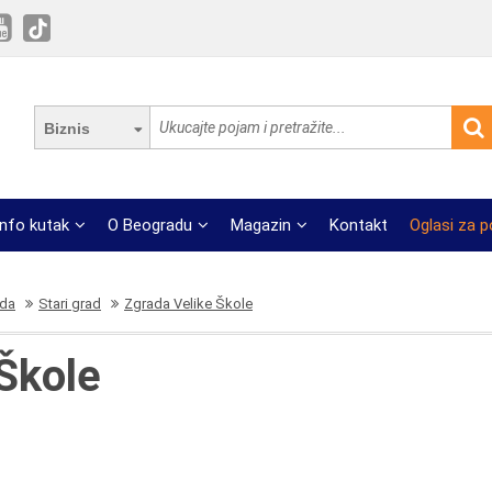
Biznis
Info kutak
O Beogradu
Magazin
Kontakt
Oglasi za 
ada
Stari grad
Zgrada Velike Škole
Škole