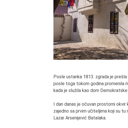
Posle ustanka 1813. zgrada je prešla 
posle toga tokom godina promenila mn
kada je služila kao dom Demokratske 
I dan danas je očuvan prostorni okvir k
zajedno sa prvim učiteljima koji su tu r
Lazar Arsenijević Batalaka.