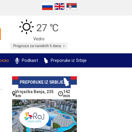
27 ℃
Vedro
Prognoza za narednih 5 dana
posao
Podkast
Preporuke iz Srbije
PREPORUKE IZ SRBIJE
Vrnjačka Banja, 235
142
km
min