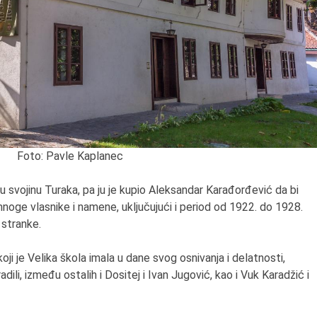
6.8.2013.
Preminula je Zorka Bolja
vazduhoplovni inženjer,
predsednik Udruženja ž
pilota Jugoslavije.
Foto: Pavle Kaplanec
u svojinu Turaka, pa ju je kupio Aleksandar Karađorđević da bi
oge vlasnike i namene, uključujući i period od 1922. do 1928.
stranke.
oji je Velika škola imala u dane svog osnivanja i delatnosti,
adili, između ostalih i Dositej i Ivan Jugović, kao i Vuk Karadžić i