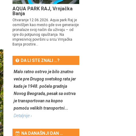
AQUA PARK RAJ, Vrnjačka
Banja
Otvaranje 12.06.2026. Aqua park Raj je
osmišljen kao mesto gde sve generacije
pronalaze svoj način da uživaju – od
igre do potpunog opuštanja. Na
impresivnoj površini u srcu Vrnjačka
Banja prostire...
DA LI STE ZNALI …?
Malo ratno ostrvo je bilo znatno
veće pre Drugog svetskog rata jer
kada je 1948. počela gradnja
Novog Beograda, pesak sa ostrva
je transportovan na kopno
pomoću velikih transportni...
Detaljnije ›
NA DANAŠNJI DAN …