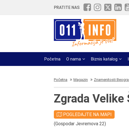
PRATITE NAS
Početna
O nama
Biznis katalog
Početna
Magazin
Znamenitosti Beogr
Zgrada Velike 
POGLEDAJTE NA MAPI
(Gospodar Jevremova 22)