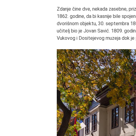
Zdanje čine dve, nekada zasebne, pri
1862. godine, da bi kasnije bile spoje
dvorišnom objektu, 30. septembra 1808.
učitelj bio je Jovan Savić. 1809. godi
Vukovog i Dositejevog muzeja dok je 